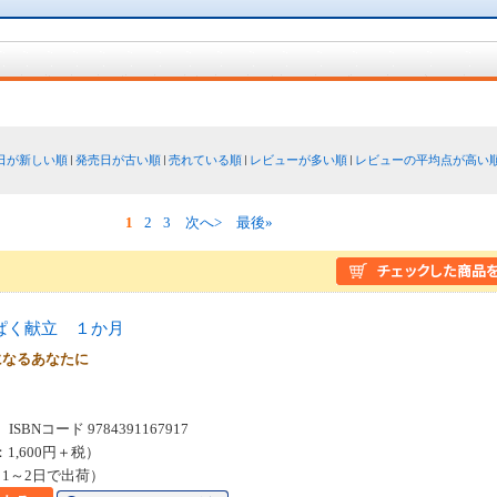
日が新しい順
発売日が古い順
売れている順
レビューが多い順
レビューの平均点が高い
1
2
3
次へ>
最後»
ぱく献立 １か月
になるあなたに
SBNコード 9784391167917
：1,600円＋税）
1～2日で出荷）