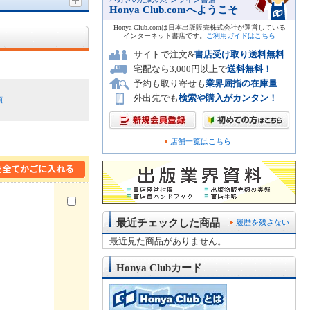
Honya Club.comへようこそ
Honya Club.comは日本出版販売株式会社が運営している
インターネット書店です。
ご利用ガイドはこちら
サイトで注文&
書店受け取り送料無料
宅配なら3,000円以上で
送料無料！
予約も取り寄せも
業界屈指の在庫量
外出先でも
検索や購入がカンタン！
順
店舗一覧はこちら
最近チェックした商品
履歴を残さない
最近見た商品がありません。
Honya Clubカード