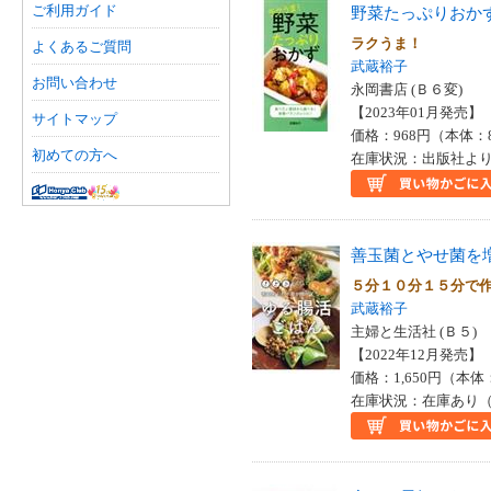
ご利用ガイド
野菜たっぷりおか
ラクうま！
よくあるご質問
武蔵裕子
お問い合わせ
永岡書店 (Ｂ６変)
【2023年01月発売】 I
サイトマップ
価格：968円（本体：
初めての方へ
在庫状況：出版社より
善玉菌とやせ菌を
５分１０分１５分で
武蔵裕子
主婦と生活社 (Ｂ５)
【2022年12月発売】 I
価格：1,650円（本体
在庫状況：在庫あり（