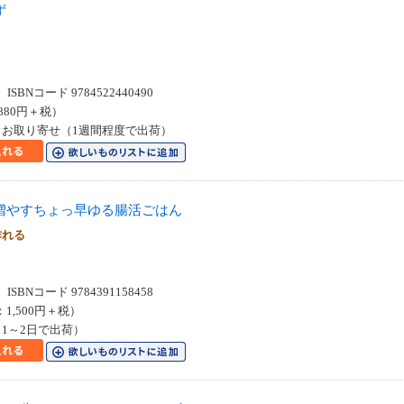
ず
SBNコード 9784522440490
880円＋税）
お取り寄せ（1週間程度で出荷）
増やすちょっ早ゆる腸活ごはん
作れる
SBNコード 9784391158458
：1,500円＋税）
1～2日で出荷）