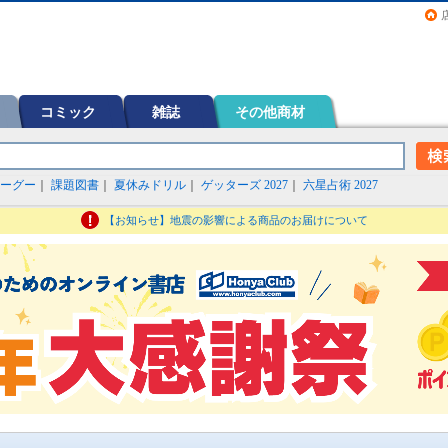
画（コミック）など在庫も充実
コミック
雑誌
その他商材
ーグー
｜
課題図書
｜
夏休みドリル
｜
ゲッターズ 2027
｜
六星占術 2027
【お知らせ】地震の影響による商品のお届けについて