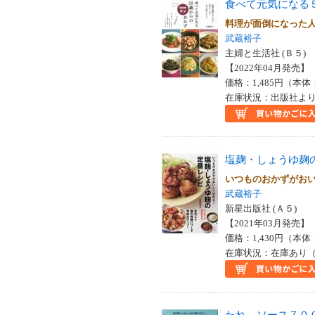
食べて元気になる
料理が面倒になった
武蔵裕子
主婦と生活社 (Ｂ５)
【2022年04月発売】 I
価格：1,485円（本体
在庫状況：出版社より
塩麹・しょうゆ麹
いつものおかずがお
武蔵裕子
新星出版社 (Ａ５)
【2021年03月発売】 I
価格：1,430円（本体
在庫状況：在庫あり（
たれ ソース７０