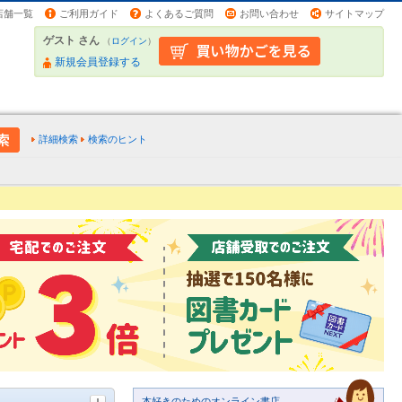
店舗一覧
ご利用ガイド
よくあるご質問
お問い合わせ
サイトマップ
ゲスト さん
（
ログイン
）
新規会員登録する
詳細検索
検索のヒント
本好きのためのオンライン書店