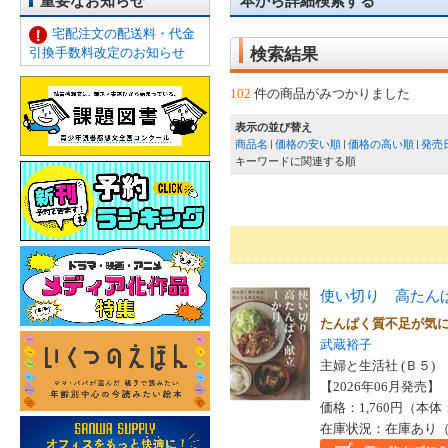
重要なお知らせ
本から詳細検索する
宅配注文の配送料・代金
引換手数料改定のお知らせ
検索結果
102
件の商品がみつかりました
表示の並び替え
商品名
価格の安い順
価格の高い順
発売
キーワードに関連する順
使い切り 高たん
たんぱく質不足が気
武蔵裕子
主婦と生活社 (Ｂ５)
【2026年06月発売】 I
価格：1,760円（本体
在庫状況：在庫あり（