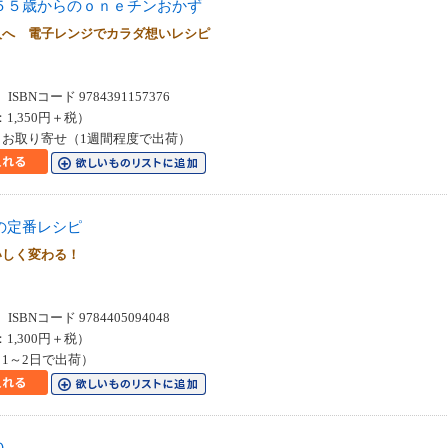
５５歳からのｏｎｅチンおかず
人へ 電子レンジでカラダ想いレシピ
SBNコード 9784391157376
：1,350円＋税）
お取り寄せ（1週間程度で出荷）
の定番レシピ
いしく変わる！
SBNコード 9784405094048
：1,300円＋税）
1～2日で出荷）
０