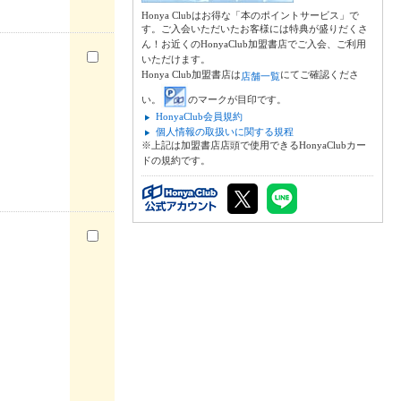
Honya Clubはお得な「本のポイントサービス」で
す。ご入会いただいたお客様には特典が盛りだくさ
ん！お近くのHonyaClub加盟書店でご入会、ご利用
いただけます。
Honya Club加盟書店は
にてご確認くださ
店舗一覧
い。
のマークが目印です。
HonyaClub会員規約
個人情報の取扱いに関する規程
※上記は加盟書店店頭で使用できるHonyaClubカー
ドの規約です。