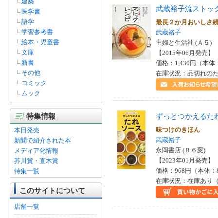
建築
武蔵裕子流ストッ
医学書
語学
最長２か月おいしさ
学習参考書
武蔵裕子
絵本・児童書
主婦と生活社 (Ａ５)
文庫
【2015年06月発売】 I
新書
価格：1,430円（本体
その他
在庫状況：品切れの
コミック
ムック
特集情報
ずっとつかえるた
味つけのきほん
本日発売
武蔵裕子
新聞で紹介された本
永岡書店 (Ｂ６変)
メディア化情報
【2023年01月発売】 I
芥川賞・直木賞
価格：968円（本体：
特集一覧
在庫状況：在庫あり（
このサイトについて
店舗一覧