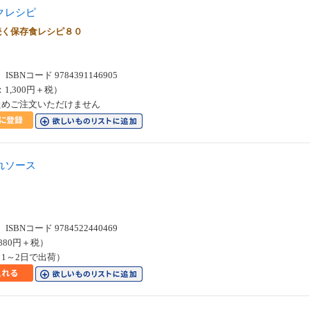
クレシピ
続く保存食レシピ８０
SBNコード 9784391146905
：1,300円＋税）
ためご注文いただけません
れソース
SBNコード 9784522440469
880円＋税）
1～2日で出荷）