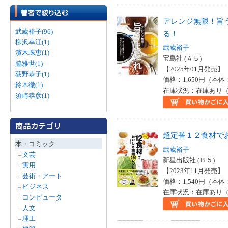
アレンジ無限！旨
武蔵裕子(96)
る！
柳沢幸江(1)
武蔵裕子
濱木珠恵(1)
宝島社 (Ａ５)
脇雅世(1)
【2025年01月発売】 I
荻野恭子(1)
価格：1,650円（本体
鈴木徹(1)
在庫状況：在庫あり（
須崎恭彦(1)
超定番１２食材で
本・コミック
武蔵裕子
文芸
新星出版社 (Ｂ５)
実用
【2023年11月発売】 I
芸術・アート
価格：1,540円（本体
ビジネス
在庫状況：在庫あり（
コンピュータ
人文
理工