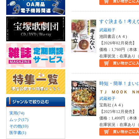
すぐ決まる！考え
武蔵裕子
池田書店 (Ａ４)
【2026年02月発売】 I
価格：1,760円（本体
在庫状況：在庫あり（
時短・簡単！まい
ＴＪ ＭＯＯＫ Ｎ
武蔵裕子
宝島社 (Ａ４)
【2025年12月発売】 I
実用(74)
価格：1,499円（本体
ムック(17)
在庫状況：在庫あり（
その他(10)
医学書(1)