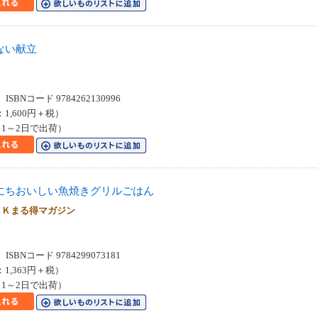
ない献立
SBNコード 9784262130996
：1,600円＋税）
1～2日で出荷）
にちおいしい魚焼きグリルごはん
ＨＫまる得マガジン
SBNコード 9784299073181
：1,363円＋税）
1～2日で出荷）