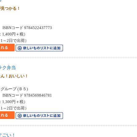
が見つかる！
SBNコード 9784522437773
：1,400円＋税）
1～2日で出荷）
ラク弁当
たん！おいしい！
ループ (Ｂ５)
SBNコード 9784569846781
：1,300円＋税）
1～2日で出荷）
すごい！