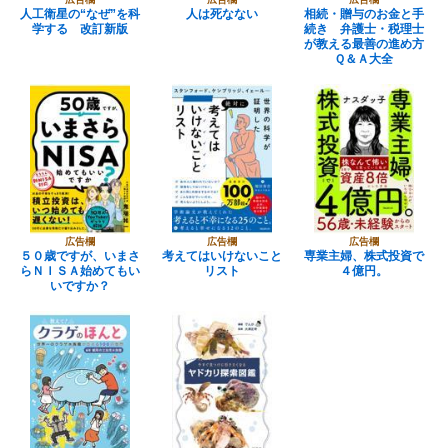
人工衛星の“なぜ”を科
人は死なない
相続・贈与のお金と手
学する 改訂新版
続き 弁護士・税理士
が教える最善の進め方
Ｑ＆Ａ大全
広告欄
広告欄
広告欄
５０歳ですが、いまさ
考えてはいけないこと
専業主婦、株式投資で
らＮＩＳＡ始めてもい
リスト
４億円。
いですか？