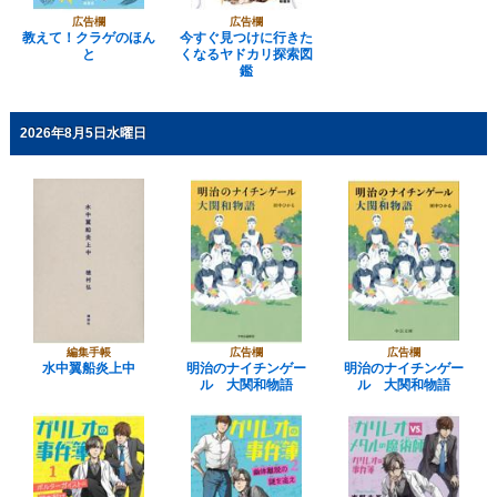
広告欄
広告欄
教えて！クラゲのほん
今すぐ見つけに行きた
と
くなるヤドカリ探索図
鑑
2026年8月5日水曜日
編集手帳
広告欄
広告欄
水中翼船炎上中
明治のナイチンゲー
明治のナイチンゲー
ル 大関和物語
ル 大関和物語