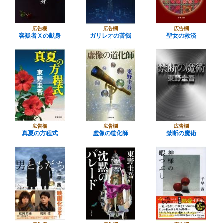
広告欄
広告欄
広告欄
容疑者Ｘの献身
ガリレオの苦悩
聖女の救済
広告欄
広告欄
広告欄
真夏の方程式
虚像の道化師
禁断の魔術