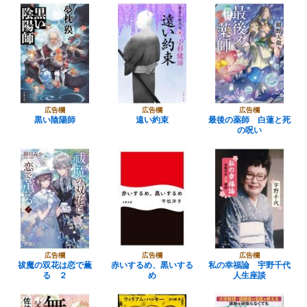
広告欄
広告欄
広告欄
黒い陰陽師
遠い約束
最後の薬師 白蓮と死
の呪い
広告欄
広告欄
広告欄
祓魔の双花は恋で薫
赤いするめ、黒いする
私の幸福論 宇野千代
る ２
め
人生座談