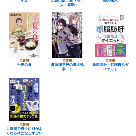
年貢
忠義の飯 渡り庖丁
闇の始末
人 喜助
広告欄
広告欄
広告欄
千夏の食
魔法律学校の麗人執
新脂肪肝 代謝復活ダ
事 １
イエット
広告欄
１週間で勝手に目がよ
くなる体になるすごい