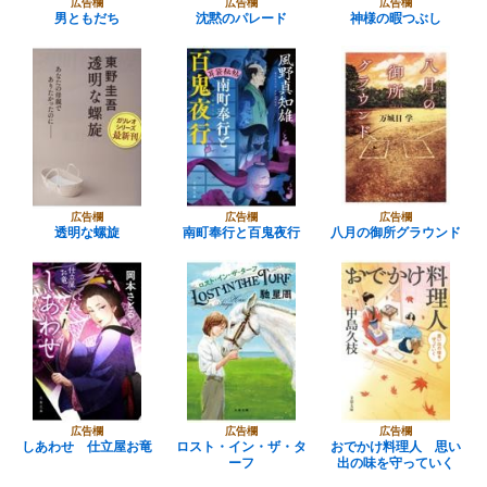
広告欄
広告欄
広告欄
男ともだち
沈黙のパレード
神様の暇つぶし
広告欄
広告欄
広告欄
透明な螺旋
南町奉行と百鬼夜行
八月の御所グラウンド
広告欄
広告欄
広告欄
しあわせ 仕立屋お竜
ロスト・イン・ザ・タ
おでかけ料理人 思い
ーフ
出の味を守っていく