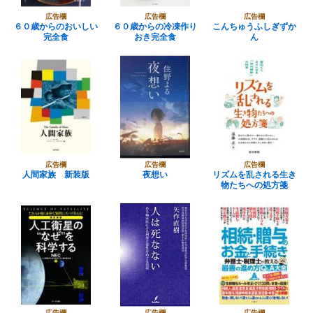
広告欄
広告欄
広告欄
６０歳からのおいしい
６０歳からの冷凍作り
こんちゅうふしぎずか
完全食
おき完全食
ん
広告欄
広告欄
広告欄
人間家族 新装版
夜想い
リズムを乱される生き
物たちへの処方箋
広告欄
広告欄
広告欄