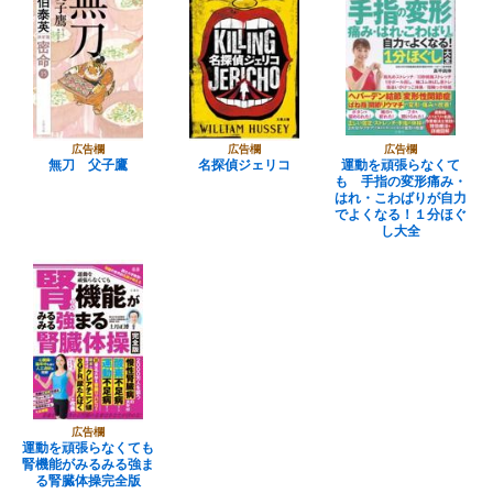
広告欄
広告欄
広告欄
無刀 父子鷹
名探偵ジェリコ
運動を頑張らなくて
も 手指の変形痛み・
はれ・こわばりが自力
でよくなる！１分ほぐ
し大全
広告欄
運動を頑張らなくても
腎機能がみるみる強ま
る腎臓体操完全版