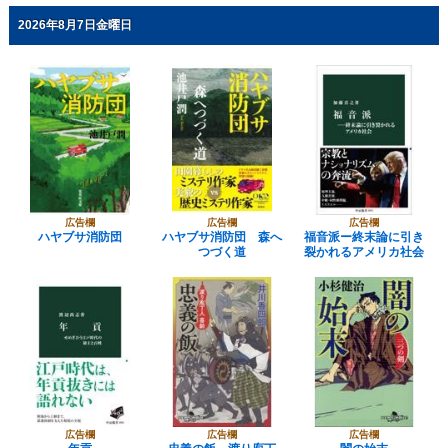
2026年8月7日金曜日
広告欄
広告欄
広告欄
ハヤブサ消防団
ハヤブサ消防団 森へ
福音派ー終末論に引き
つづく道
裂かれるアメリカ社会
広告欄
広告欄
広告欄