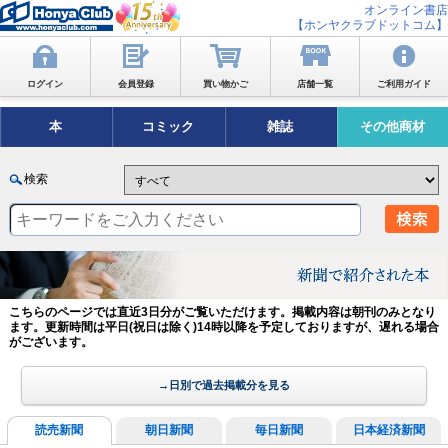
オンライン書店
【ホンヤクラブドットコム】
ログイン
会員登録
買い物かご
店舗一覧
ご利用ガイド
本
コミック
雑誌
その他商材
検索
こちらのページでは直近3日分がご覧いただけます。掲載内容は朝刊のみとなり
ます。更新時間は平日(祝日は除く)14時以降を予定しておりますが、遅れる場合
がございます。
→日別で過去掲載分を見る
読売新聞
朝日新聞
毎日新聞
日本経済新聞