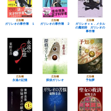
広告欄
広告欄
広告欄
ガリレオの事件簿 １
ガリレオの事件簿 ２
ガリレオｖｓ．メタル
の魔術師 ガリレオの
事件簿
広告欄
広告欄
広告欄
永遠の記憶
探偵ガリレオ
予知夢