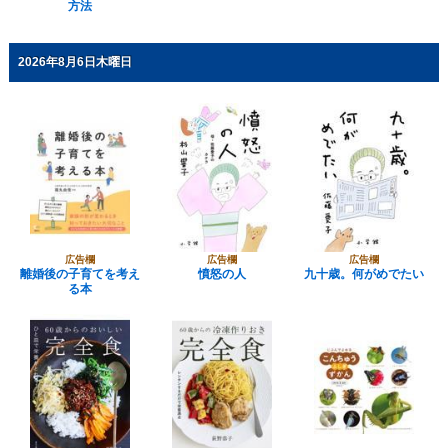
方法
2026年8月6日木曜日
広告欄
広告欄
広告欄
離婚後の子育てを考え
憤怒の人
九十歳。何がめでたい
る本