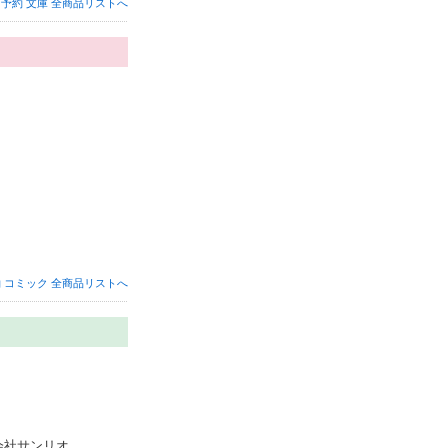
予約 文庫 全商品リストへ
 コミック 全商品リストへ
社サンリオ