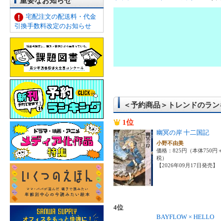
重要なお知らせ
宅配注文の配送料・代金
引換手数料改定のお知らせ
＜予約商品＞トレンドのラン
1位
幽冥の岸 十二国記
小野不由美
価格：825円（本体750円
税）
【2026年09月17日発売】
4位
BAYFLOW × HELLO