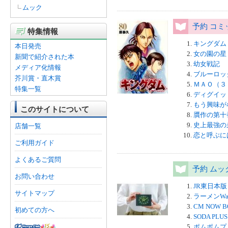
ムック
予約 コミ
特集情報
キングダム 
本日発売
女の園の星
新聞で紹介された本
幼女戦記 
メディア化情報
ブルーロッ
芥川賞・直木賞
ＭＡＯ（３
特集一覧
ディグイッ
もう興味が
このサイトについて
贋作の第十
史上最強の
店舗一覧
恋と呼ぶに
ご利用ガイド
よくあるご質問
予約 ムッ
お問い合わせ
JR東日本版
サイトマップ
ラーメンWa
CM NOW B
初めての方へ
SODA PLUS 
ポムポムプ