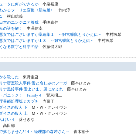
ュータに何ができるか
小泉裕康
わかるフーリエ変換〈新装版〉
竹内淳
１
横山信義
日本のエンジニア養成
手嶋泰伸
みの謎を解く
中澤信幸
悪女ではございますが掌編集１ ～雛宮蝶鼠とりかえ伝～
中村颯希
悪女ではございますが１３ ～雛宮蝶鼠とりかえ伝～
中村颯希
くなる数字と科学の話
佐藤健太郎
かを殺した
東野圭吾
リナ密室殺人事件 愛と哀しみのフーガ
藤本ひとみ
リナ黒鈴事件 愛よいま、風にかえれ
藤本ひとみ
パニック！ Family４
賀東招二
庁異能処理班ミカヅチ
内藤了
ダイスの殺人 下
Ｍ・Ｗ・クレイヴン
ダイスの殺人 上
Ｍ・Ｗ・クレイヴン
んけい４
葵せきな
髙田郁
で落ちません! 14 ～経理部の森若さん～
青木祐子