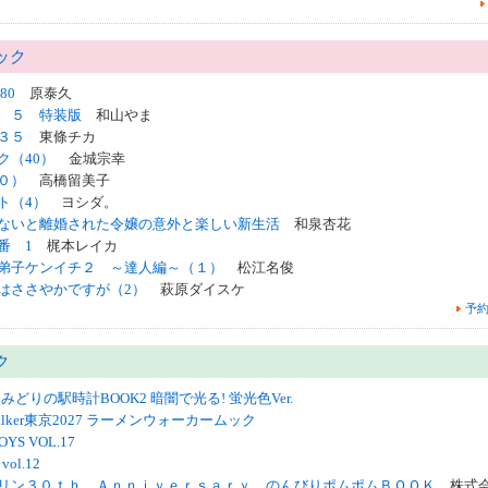
ック
80
原泰久
 ５ 特装版
和山やま
３５
東條チカ
ク（40）
金城宗幸
０）
高橋留美子
ト（4）
ヨシダ。
ないと離婚された令嬢の意外と楽しい新生活
和泉杏花
番 1
梶本レイカ
弟子ケンイチ２ ～達人編～（１）
松江名俊
はささやかですが（2）
萩原ダイスケ
予約
ク
 みどりの駅時計BOOK2 暗闇で光る! 蛍光色Ver.
lker東京2027 ラーメンウォーカームック
OYS VOL.17
vol.12
リン３０ｔｈ Ａｎｎｉｖｅｒｓａｒｙ のんびりポムポムＢＯＯＫ
株式会