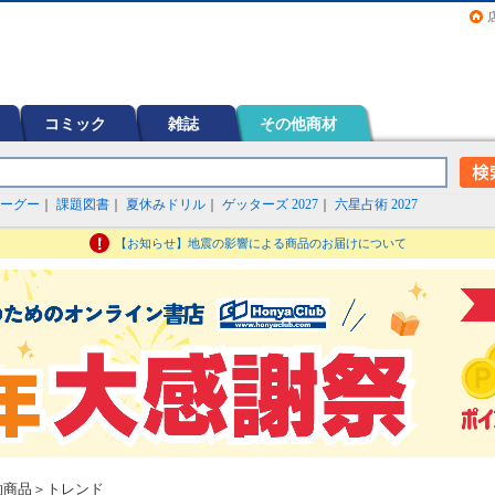
画（コミック）など在庫も充実
コミック
雑誌
その他商材
ーグー
｜
課題図書
｜
夏休みドリル
｜
ゲッターズ 2027
｜
六星占術 2027
【お知らせ】地震の影響による商品のお届けについて
約商品＞トレンド