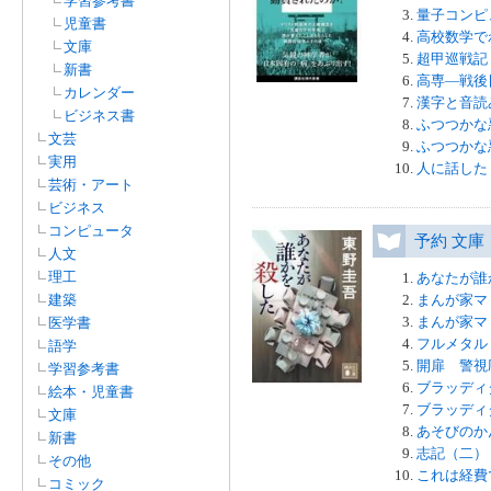
学習参考書
量子コンピ
児童書
高校数学で
文庫
超甲巡戦記
新書
高専―戦後
カレンダー
漢字と音読
ビジネス書
ふつつかな
文芸
ふつつかな
実用
人に話した
芸術・アート
ビジネス
コンピュータ
予約 文庫
人文
理工
あなたが誰
建築
まんが家マ
まんが家マ
医学書
フルメタル・
語学
開扉 警視
学習参考書
ブラッディ
絵本・児童書
ブラッディ
文庫
あそびのか
新書
志記（二）
その他
これは経費
コミック