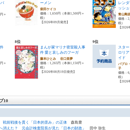
トバ
ーメン
レンダ
ッシュ
柴田ケイコ
価格：1,650円（本体1,500円＋
0円＋
青山剛
税）
価格：2,
【2026年09月発売】
税）
【202
8位
9位
件
まんが家マリナ密室殺人事
スター
件 愛と哀しみのフーガ
ロリア
イド
藤本ひとみ 谷口亜夢
0円＋
価格：1,265円（本体1,150円＋
パブロ
税）
子
【2026年08月19日発売】
価格：6,
税）
【202
10
 戦前戦後を貫く「日本的歪み」の正体
森島豊
へ消えた？ 元会計検査院長が見た「日本の財政」
田中 弥生