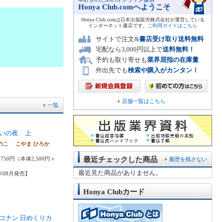
Honya Club.comへようこそ
Honya Club.comは日本出版販売株式会社が運営している
インターネット書店です。
ご利用ガイドはこちら
サイトで注文&
書店受け取り送料無料
宅配なら3,000円以上で
送料無料！
予約も取り寄せも
業界屈指の在庫量
外出先でも
検索や購入がカンタン！
店舗一覧はこちら
一覧
いの夜 上
のこ こやま ひろか
最近チェックした商品
750円（本体2,500円＋
履歴を残さない
最近見た商品がありません。
6年08月発売】
Honya Clubカード
コナン 日めくりカ