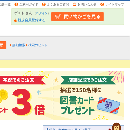
店舗一覧
ご利用ガイド
よくあるご質問
お問い合わせ
サイトマップ
ゲスト さん
（
ログイン
）
新規会員登録する
詳細検索
検索のヒント
本好きのためのオンライン書店