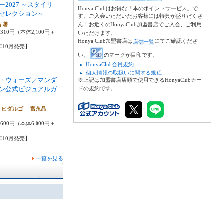
ー2027 ～スタイリ
Honya Clubはお得な「本のポイントサービス」で
セレクション～
す。ご入会いただいたお客様には特典が盛りだくさ
昌 著
ん！お近くのHonyaClub加盟書店でご入会、ご利用
310円（本体2,100円＋
いただけます。
Honya Club加盟書店は
にてご確認くださ
店舗一覧
6年10月発売】
い。
のマークが目印です。
HonyaClub会員規約
個人情報の取扱いに関する規程
・ウォーズ／マンダ
※上記は加盟書店店頭で使用できるHonyaClubカー
ン公式ビジュアルガ
ドの規約です。
・ヒダルゴ 富永晶
600円（本体6,000円＋
6年10月発売】
一覧を見る