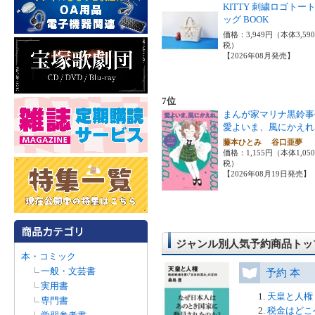
KITTY 刺繍ロゴトー
ッグ BOOK
価格：3,949円（本体3,59
税）
【2026年08月発売】
7位
まんが家マリナ黒鈴事
愛よいま、風にかえれ
藤本ひとみ 谷口亜夢
価格：1,155円（本体1,05
税）
【2026年08月19日発売】
ジャンル別人気予約商品トップ
本・コミック
一般・文芸書
予約 本
実用書
天皇と人権
専門書
税金はどこ