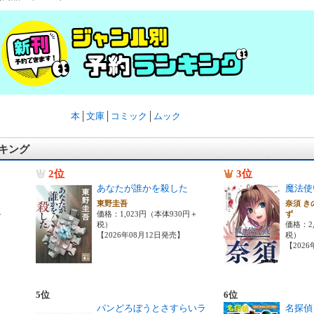
本
│
文庫
│
コミック
│
ムック
キング
2位
3位
あなたが誰かを殺した
魔法使
東野圭吾
奈須 き
＋
価格：1,023円（本体930円＋
ず
税）
価格：2,
【2026年08月12日発売】
税）
【202
5位
6位
パンどろぼうとさすらいラ
名探偵