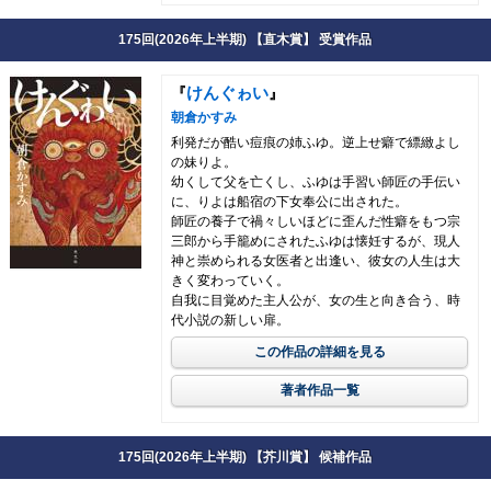
175回(2026年上半期) 【直木賞】 受賞作品
けんぐゎい
『
』
朝倉かすみ
利発だが酷い痘痕の姉ふゆ。逆上せ癖で縹緻よし
の妹りよ。
幼くして父を亡くし、ふゆは手習い師匠の手伝い
に、りよは船宿の下女奉公に出された。
師匠の養子で禍々しいほどに歪んだ性癖をもつ宗
三郎から手籠めにされたふゆは懐妊するが、現人
神と崇められる女医者と出逢い、彼女の人生は大
きく変わっていく。
自我に目覚めた主人公が、女の生と向き合う、時
代小説の新しい扉。
この作品の詳細を見る
著者作品一覧
175回(2026年上半期) 【芥川賞】 候補作品