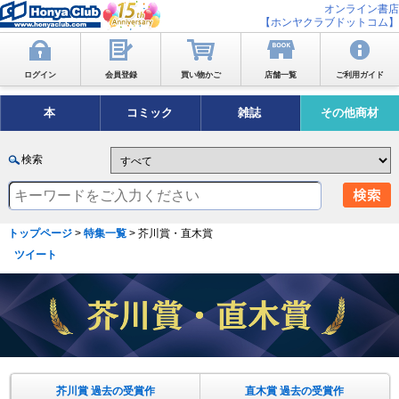
オンライン書店
【ホンヤクラブドットコム】
ログイン
会員登録
買い物かご
店舗一覧
ご利用ガイド
本
コミック
雑誌
その他商材
検索
トップページ
>
特集一覧
> 芥川賞・直木賞
ツイート
芥川賞 過去の受賞作
直木賞 過去の受賞作