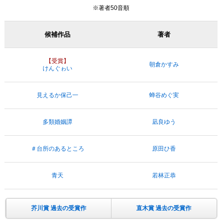
※著者50音順
候補作品
著者
【受賞】
朝倉かすみ
けんぐゎい
見えるか保己一
蝉谷めぐ実
多類婚姻譚
凪良ゆう
＃台所のあるところ
原田ひ香
青天
若林正恭
芥川賞 過去の受賞作
直木賞 過去の受賞作