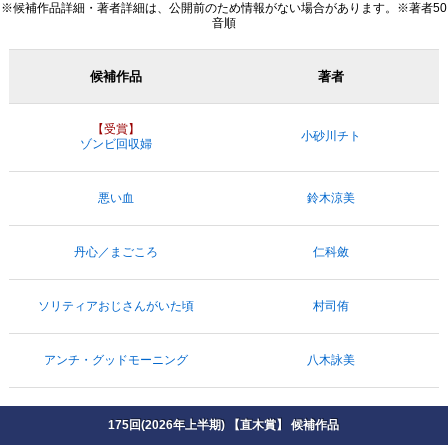
※候補作品詳細・著者詳細は、公開前のため情報がない場合があります。※著者50
音順
候補作品
著者
【受賞】
小砂川チト
ゾンビ回収婦
悪い血
鈴木涼美
丹心／まごころ
仁科斂
ソリティアおじさんがいた頃
村司侑
アンチ・グッドモーニング
八木詠美
175回(2026年上半期) 【直木賞】 候補作品