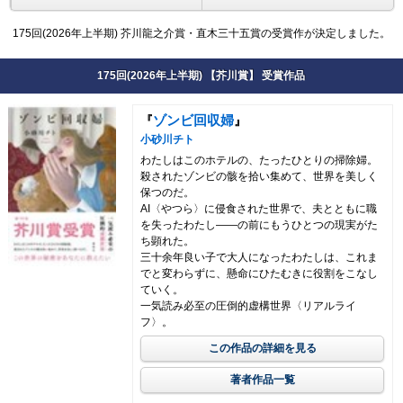
175回(2026年上半期) 芥川龍之介賞・直木三十五賞の受賞作が決定しました。
175回(2026年上半期) 【芥川賞】 受賞作品
ゾンビ回収婦
『
』
小砂川チト
わたしはこのホテルの、たったひとりの掃除婦。
殺されたゾンビの骸を拾い集めて、世界を美しく
保つのだ。
AI〈やつら〉に侵食された世界で、夫とともに職
を失ったわたし――の前にもうひとつの現実がた
ち顕れた。
三十余年良い子で大人になったわたしは、これま
でと変わらずに、懸命にひたむきに役割をこなし
ていく。
一気読み必至の圧倒的虚構世界〈リアルライ
フ〉。
この作品の詳細を見る
著者作品一覧