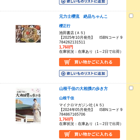
元力士櫻流 絶品ちゃんこ
櫻正行
池田書店 (Ａ５)
【2025年10月発売】 ISBNコード 9
784262131511
1,760円
在庫状況：在庫あり（1～2日で出荷）
山根千佳の大相撲の歩き方
山根千佳
マイクロマガジン社 (Ａ５)
【2024年05月発売】 ISBNコード 9
784867165706
1,760円
在庫状況：在庫あり（1～2日で出荷）