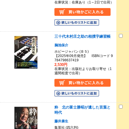
在庫状況：在庫あり（1～2日で出荷）
三十代木村庄之助の相撲字練習帳
鵜池保介
ホビージャパン (Ｂ５)
【2025年09月発売】 ISBNコード 9
784798637419
2,530円
在庫状況：出版社よりお取り寄せ（1
週間程度で出荷）
粋 北の富士勝昭が遺した言葉と
時代
藤井康生
集英社 (四六判)