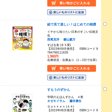
絵で見て楽しい！はじめての相撲
イチから知りたい日本のすごい伝統文
化
西尾克洋
錣山親方
すばる舎 (Ｂ５変)
【2023年09月発売】 ISBNコード 9
784799111635
1,980円
在庫状況：在庫あり（1～2日で出荷）
すもうのずかん
学研のえほんずかん ４巻
オゼキイサム
藤井康生
Ｇａｋｋｅｎ (Ａ４)
【2023年06月発売】 ISBNコード 9