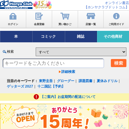
オンライン書店
【ホンヤクラブドットコム】
ログイン
会員登録
買い物かご
店舗一覧
ご利用ガイド
本
コミック
雑誌
その他商材
検索
詳細検索
注目のキーワード：
東野圭吾
｜
グローグー
｜
課題図書
｜
夏休みドリル
｜
ゲッターズ 2027
｜
十二国記【予約】
【ご案内】お盆期間の配送について