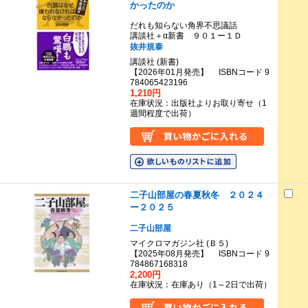
かったのか
だれも知らない角界不思議話
講談社＋α新書 ９０１ー１Ｄ
抜井規泰
講談社 (新書)
【2026年01月発売】 ISBNコード 9
784065423196
1,210円
在庫状況：出版社よりお取り寄せ（1
週間程度で出荷）
二子山部屋の春夏秋冬 ２０２４
ー２０２５
二子山部屋
マイクロマガジン社 (Ｂ５)
【2025年08月発売】 ISBNコード 9
784867168318
2,200円
在庫状況：在庫あり（1～2日で出荷）