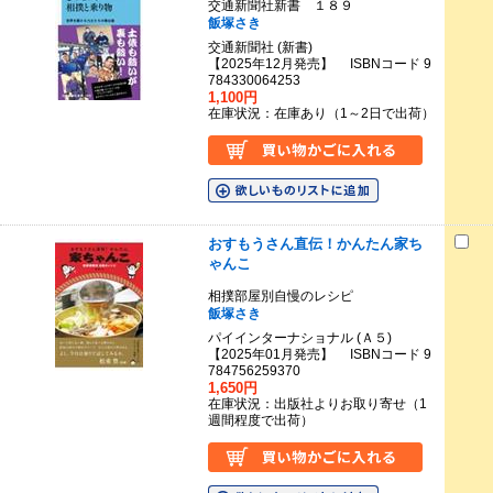
交通新聞社新書 １８９
飯塚さき
交通新聞社 (新書)
【2025年12月発売】 ISBNコード 9
784330064253
1,100円
在庫状況：在庫あり（1～2日で出荷）
おすもうさん直伝！かんたん家ち
ゃんこ
相撲部屋別自慢のレシピ
飯塚さき
パイインターナショナル (Ａ５)
【2025年01月発売】 ISBNコード 9
784756259370
1,650円
在庫状況：出版社よりお取り寄せ（1
週間程度で出荷）