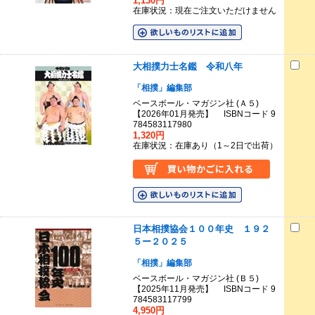
1,130円
在庫状況：現在ご注文いただけません
大相撲力士名鑑 令和八年
「相撲」編集部
ベースボール・マガジン社 (Ａ５)
【2026年01月発売】 ISBNコード 9
784583117980
1,320円
在庫状況：在庫あり（1～2日で出荷）
日本相撲協会１００年史 １９２
５ー２０２５
「相撲」編集部
ベースボール・マガジン社 (Ｂ５)
【2025年11月発売】 ISBNコード 9
784583117799
4,950円