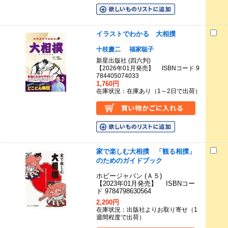
イラストでわかる 大相撲
十枝慶二
福家聡子
新星出版社 (四六判)
【2026年01月発売】 ISBNコード 9
784405074033
1,760円
在庫状況：在庫あり（1～2日で出荷）
家で楽しむ大相撲 「観る相撲」
のためのガイドブック
ホビージャパン (Ａ５)
【2023年01月発売】 ISBNコー
ド 9784798630564
2,200円
在庫状況：出版社よりお取り寄せ（1
週間程度で出荷）