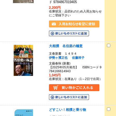
ド 9784867019405
2,200円
在庫状況：品切れのため入荷お知らせ
にご登録下さい
大相撲 名伯楽の極意
文春新書 １４９４
伊勢ヶ濱正也
佐藤祥子
文藝春秋 (新書)
【2025年05月発売】 ISBNコード 9
784166614943
1,045円
在庫状況：在庫あり（1～2日で出荷）
どすこい！相撲と乗り物