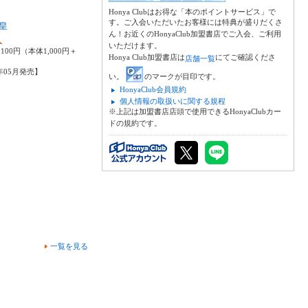
Honya Clubはお得な「本のポイントサービス」で
す。ご入会いただいたお客様には特典が盛りだくさ
皇
ん！お近くのHonyaClub加盟書店でご入会、ご利用
人
いただけます。
100円（本体1,000円＋
Honya Club加盟書店は
にてご確認くださ
店舗一覧
6年05月発売】
い。
のマークが目印です。
HonyaClub会員規約
個人情報の取扱いに関する規程
※上記は加盟書店店頭で使用できるHonyaClubカー
ドの規約です。
一覧を見る