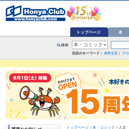
オンライン書店【ホンヤクラブ】はお好きな本屋での受け取りで送料無料！新刊予約・通販も。本（書籍）、雑誌、漫
トップページ
本
注目のキーワード：
東野圭吾
｜
グロ
トップページ
>
本・コミック
> 人文