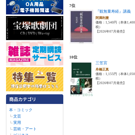
7位
『観無量寿経』講義
阿満利麿
価格：1,540円（本体1,40
税）
【2026年07月発売】
10位
三笠宮
舟橋正真
価格：1,155円（本体1,05
税）
【2026年07月発売】
本・コミック
文芸
実用
芸術・アート