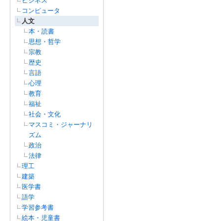
ビジネス
コンピュータ
人文
本・読書
思想・哲学
宗教
歴史
言語
心理
教育
福祉
社会・文化
マスコミ・ジャーナリ
ズム
政治
法律
理工
建築
医学書
語学
学習参考書
絵本・児童書