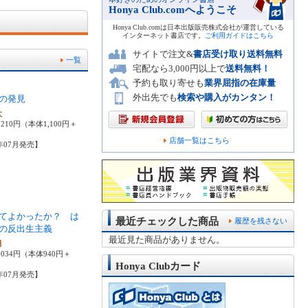
Honya Club.comへようこそ
Honya Club.comは日本出版販売株式会社が運営している
インターネット書店です。
ご利用ガイドはこちら
サイトで注文&
書店受け取り送料無料
一覧
宅配なら3,000円以上で
送料無料！
予約も取り寄せも
業界屈指の在庫量
外出先でも
検索や購入がカンタン！
の発見
太
210円（本体1,100円＋
店舗一覧はこちら
6年07月発売】
てよかったか？ は
最近チェックした商品
履歴を残さない
の反出生主義
最近見た商品がありません。
男
,034円（本体940円＋
Honya Clubカード
6年07月発売】