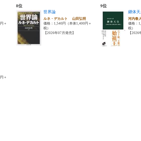
8位
9位
世界論
継体天
ルネ・デカルト 山田弘明
河内春
0円＋
価格：1,540円（本体1,400円＋
価格：1,
税）
税）
【2026年07月発売】
【202
0円＋