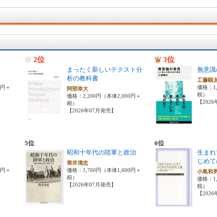
2位
3位
まったく新しいテクスト分
無意識
析の教科書
工藤顕
0円＋
価格：1,
阿部幸大
税）
価格：2,200円（本体2,000円＋
【202
税）
【2026年07月発売】
5位
6位
昭和十年代の陸軍と政治
生まれ
じめて
筒井清忠
0円＋
価格：1,760円（本体1,600円＋
小島和
税）
価格：1
【2026年07月発売】
税）
【202