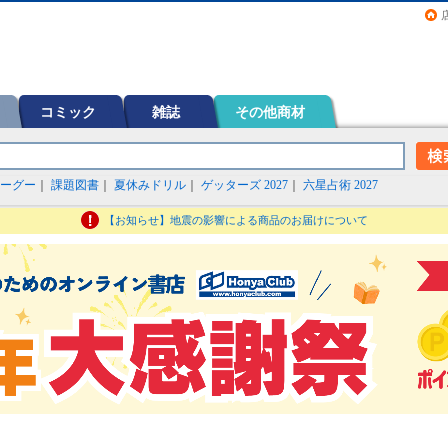
画（コミック）など在庫も充実
コミック
雑誌
その他商材
ーグー
｜
課題図書
｜
夏休みドリル
｜
ゲッターズ 2027
｜
六星占術 2027
【お知らせ】地震の影響による商品のお届けについて