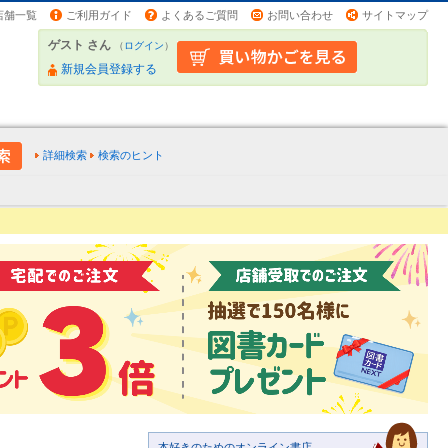
店舗一覧
ご利用ガイド
よくあるご質問
お問い合わせ
サイトマップ
ゲスト さん
（
ログイン
）
新規会員登録する
詳細検索
検索のヒント
本好きのためのオンライン書店