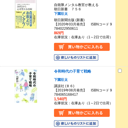
自衛隊メンタル教官が教える
朝日新書 ７５６
下園壮太
朝日新聞出版 (新書)
【2020年03月発売】 ISBNコード 9
784022950611
869円
在庫状況：在庫あり（1～2日で出荷）
令和時代の子育て戦略
下園壮太
講談社 (Ｂ６)
【2019年08月発売】 ISBNコード 9
784065168417
1,540円
在庫状況：在庫あり（1～2日で出荷）