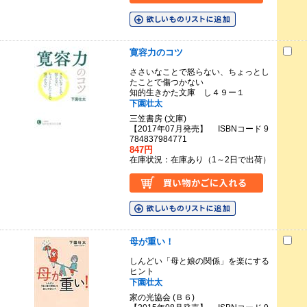
寛容力のコツ
ささいなことで怒らない、ちょっとし
たことで傷つかない
知的生きかた文庫 し４９ー１
下園壮太
三笠書房 (文庫)
【2017年07月発売】 ISBNコード 9
784837984771
847円
在庫状況：在庫あり（1～2日で出荷）
母が重い！
しんどい「母と娘の関係」を楽にする
ヒント
下園壮太
家の光協会 (Ｂ６)