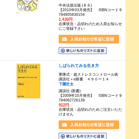
中央法規出版 (Ｂ６)
【2010年03月発売】 ISBNコード 9
784805830154
1,430円
在庫状況：品切れのため入荷お知らせ
にご登録下さい
しばられてみる生き方
軍隊式・超ストレスコントロール術
講談社＋α新書 ４９０ー１Ａ
下園壮太
講談社 (新書)
【2009年10月発売】 ISBNコード 9
784062726139
922円
在庫状況：品切れのためご注文いただ
けません