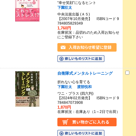
“幸せ笑顔”になるヒント
下園壮太
中央法規出版 (Ａ５)
【2007年10月発売】 ISBNコード 9
784805829349
1,760円
在庫状況：品切れのため入荷お知らせ
にご登録下さい
自衛隊式メンタルトレーニング
折れない心を育てる
下園壮太
渡部悦和
ワニ・プラス (四六判)
【2024年02月発売】 ISBNコード 9
784847073908
1,870円
在庫状況：在庫あり（1～2日で出荷）