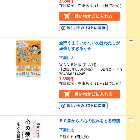
1,650円
在庫状況：在庫あり（1～2日で出荷）
全部うまくいかないのはわたしが
頑張りすぎるから
下園壮太
ＷＡＶＥ出版 (四六判)
【2023年03月発売】 ISBNコード 9
784866214245
1,650円
在庫状況：在庫あり（1～2日で出荷）
５０歳からの心の疲れをとる習慣
下園壮太
日経ＢＰ (四六判)