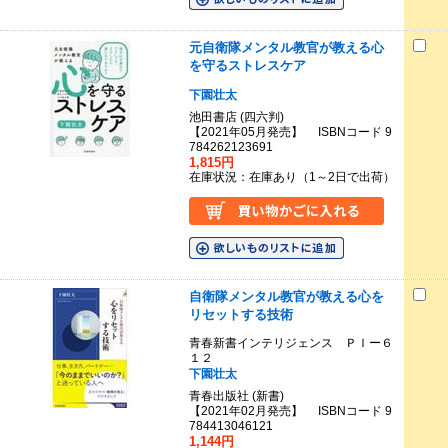
元自衛隊メンタル教官が教える心
を守るストレスケア
下園壮太
池田書店 (四六判)
【2021年05月発売】 ISBNコード 9
784262123691
1,815円
在庫状況：在庫あり（1～2日で出荷）
自衛隊メンタル教官が教える心を
リセットする技術
青春新書インテリジェンス ＰＩー６
１２
下園壮太
青春出版社 (新書)
【2021年02月発売】 ISBNコード 9
784413046121
1,144円