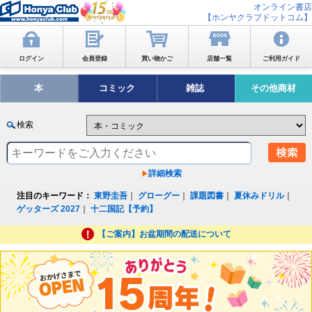
オンライン書店
【ホンヤクラブドットコム】
ログイン
会員登録
買い物かご
店舗一覧
ご利用ガイド
本
コミック
雑誌
その他商材
検索
詳細検索
注目のキーワード：
東野圭吾
｜
グローグー
｜
課題図書
｜
夏休みドリル
｜
ゲッターズ 2027
｜
十二国記【予約】
【ご案内】お盆期間の配送について