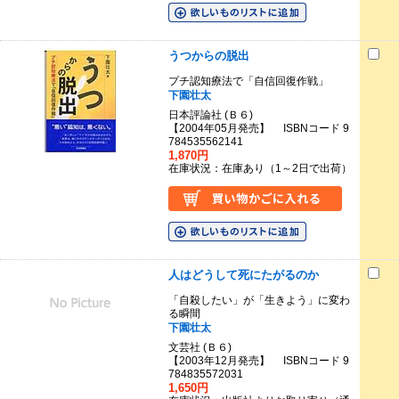
うつからの脱出
プチ認知療法で「自信回復作戦」
下園壮太
日本評論社 (Ｂ６)
【2004年05月発売】 ISBNコード 9
784535562141
1,870円
在庫状況：在庫あり（1～2日で出荷）
人はどうして死にたがるのか
「自殺したい」が「生きよう」に変わ
る瞬間
下園壮太
文芸社 (Ｂ６)
【2003年12月発売】 ISBNコード 9
784835572031
1,650円