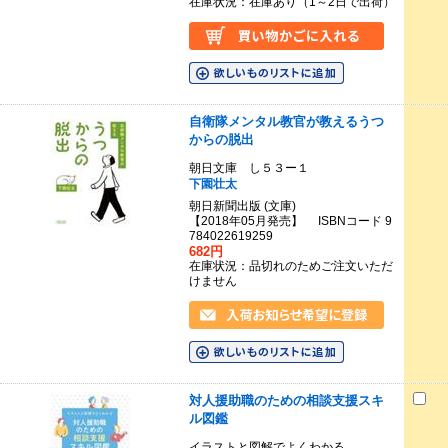
在庫状況：在庫あり（1～2日で出荷）
自衛隊メンタル教官が教えるうつ
からの脱出
朝日文庫 し５３ー１
下園壮太
朝日新聞出版 (文庫)
【2018年05月発売】 ISBNコード 9
784022619259
682円
在庫状況：品切れのためご注文いただ
けません
対人援助職のための相談支援スキ
ル図鑑
イラストと図解でよくわかる