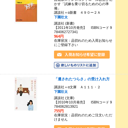
かす「試練を乗り切るための心の準
備」
講談社＋α新書 ４９０ー２Ａ
下園壮太
講談社 (新書)
【2011年10月発売】 ISBNコード 9
784062727341
964円
在庫状況：品切れのため入荷お知らせ
にご登録下さい
「遺されたつらさ」の受け入れ方
講談社＋α文庫 Ａ１１１・２
下園壮太
講談社 (文庫)
【2010年10月発売】 ISBNコード 9
784062813921
755円
在庫状況：品切れのためご注文いただ
けません