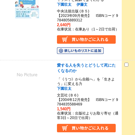
下園壮太
伊藤文
中央法規出版 (Ｂ５)
【2023年09月発売】 ISBNコード 9
784805889312
2,640円
在庫状況：在庫あり（1～2日で出荷）
愛する人を失うとどうして死にた
くなるのか
「《うつ》から自殺へ」を「生きよ
う」に変える力
下園壮太
文芸社 (Ｂ６)
【2004年12月発売】 ISBNコード 9
784835588469
1,540円
在庫状況：出版社よりお取り寄せ（通
常3日～20日で出荷）