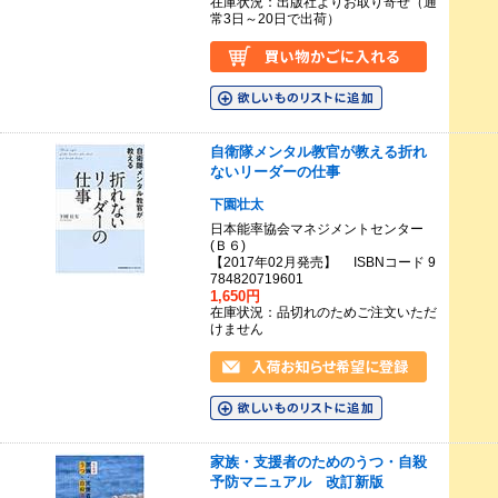
在庫状況：出版社よりお取り寄せ（通
常3日～20日で出荷）
自衛隊メンタル教官が教える折れ
ないリーダーの仕事
下園壮太
日本能率協会マネジメントセンター
(Ｂ６)
【2017年02月発売】 ISBNコード 9
784820719601
1,650円
在庫状況：品切れのためご注文いただ
けません
家族・支援者のためのうつ・自殺
予防マニュアル 改訂新版