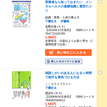
実務者なら知っておきたい メン
タルヘルスの基礎知識と運営のコ
ツ
組織・業務・人材の整え方
下園壮太
伊藤朗
金剛出版 (Ａ５)
【2024年12月発売】 ISBNコード 9
784772420785
3,080円
在庫状況：出版社よりお取り寄せ（1
週間程度で出荷）
相談しがいのある人になる１時間
で相手を勇気づける方法
こころライブラリー
下園壮太
講談社 (Ｂ６)
【2008年04月発売】 ISBNコード 9
784062594912
1,540円