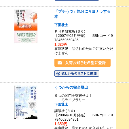
「プチうつ」気分にサヨナラする
本
下園壮太
ＰＨＰ研究所 (Ｂ６)
【2007年02月発売】 ISBNコード 9
784569659435
1,320円
在庫状況：品切れのためご注文いただ
けません
うつからの完全脱出
９つの関門を突破せよ！
こころライブラリー
下園壮太
講談社 (Ｂ６)
【2006年10月発売】 ISBNコード 9
784062594851
1,650円
在庫状況：品切れのため入荷お知らせ