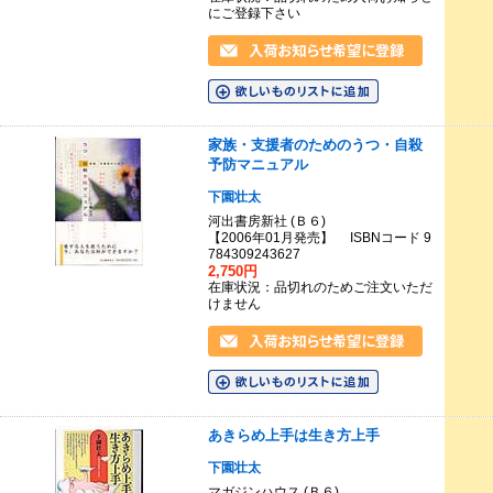
にご登録下さい
家族・支援者のためのうつ・自殺
予防マニュアル
下園壮太
河出書房新社 (Ｂ６)
【2006年01月発売】 ISBNコード 9
784309243627
2,750円
在庫状況：品切れのためご注文いただ
けません
あきらめ上手は生き方上手
下園壮太
マガジンハウス (Ｂ６)