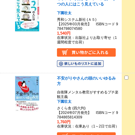
つの人にはこう見えている
下園壮太
秀和システム新社 (Ａ５)
【2025年03月発売】 ISBNコード 9
784798074580
1,540円
在庫状況：出版社よりお取り寄せ（1
週間程度で出荷）
不安がりやさんの頭のいいゆるみ
方
自衛隊メンタル教官がすすめるプチ楽
観主義
下園壮太
さくら舎 (四六判)
【2024年07月発売】 ISBNコード 9
784865814309
1,760円
在庫状況：在庫あり（1～2日で出荷）