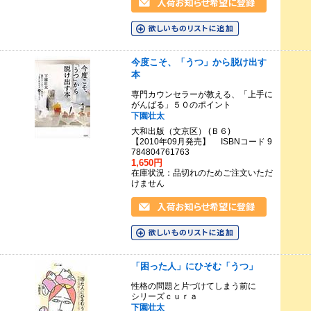
今度こそ、「うつ」から脱け出す
本
専門カウンセラーが教える、「上手に
がんばる」５０のポイント
下園壮太
大和出版（文京区） (Ｂ６)
【2010年09月発売】 ISBNコード 9
784804761763
1,650円
在庫状況：品切れのためご注文いただ
けません
「困った人」にひそむ「うつ」
性格の問題と片づけてしまう前に
シリーズｃｕｒａ
下園壮太