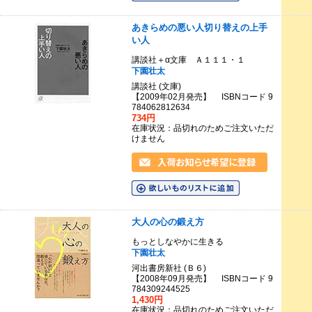
あきらめの悪い人切り替えの上手
い人
講談社＋α文庫 Ａ１１１・１
下園壮太
講談社 (文庫)
【2009年02月発売】 ISBNコード 9
784062812634
734円
在庫状況：品切れのためご注文いただ
けません
大人の心の鍛え方
もっとしなやかに生きる
下園壮太
河出書房新社 (Ｂ６)
【2008年09月発売】 ISBNコード 9
784309244525
1,430円
在庫状況：品切れのためご注文いただ