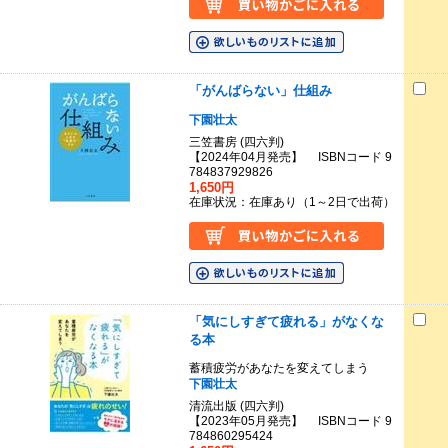
「がんばらない」仕組み
下園壮太
三笠書房 (四六判)
【2024年04月発売】 ISBNコード 9
784837929826
1,650円
在庫状況：在庫あり（1～2日で出荷）
「気にしすぎて疲れる」がなくな
る本
蓄積疲労があなたを変えてしまう
下園壮太
清流出版 (四六判)
【2023年05月発売】 ISBNコード 9
784860295424