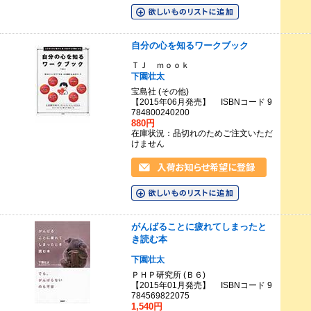
自分の心を知るワークブック
ＴＪ ｍｏｏｋ
下園壮太
宝島社 (その他)
【2015年06月発売】 ISBNコード 9
784800240200
880円
在庫状況：品切れのためご注文いただ
けません
がんばることに疲れてしまったと
き読む本
下園壮太
ＰＨＰ研究所 (Ｂ６)
【2015年01月発売】 ISBNコード 9
784569822075
1,540円