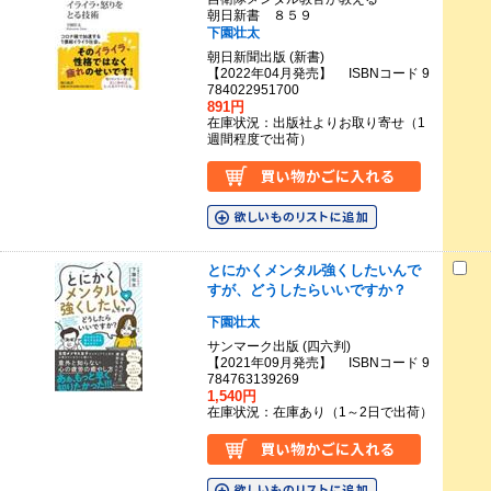
朝日新書 ８５９
下園壮太
朝日新聞出版 (新書)
【2022年04月発売】 ISBNコード 9
784022951700
891円
在庫状況：出版社よりお取り寄せ（1
週間程度で出荷）
とにかくメンタル強くしたいんで
すが、どうしたらいいですか？
下園壮太
サンマーク出版 (四六判)
【2021年09月発売】 ISBNコード 9
784763139269
1,540円
在庫状況：在庫あり（1～2日で出荷）