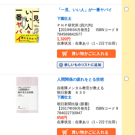
「一見、いい人」が一番ヤバイ
下園壮太
ＰＨＰ研究所 (四六判)
【2019年04月発売】 ISBNコード 9
784569842677
1,320円
在庫状況：在庫あり（1～2日で出荷）
人間関係の疲れをとる技術
自衛隊メンタル教官が教える
朝日新書 ６３０
下園壮太
朝日新聞出版 (新書)
【2017年09月発売】 ISBNコード 9
784022730947
858円
在庫状況：在庫あり（1～2日で出荷）