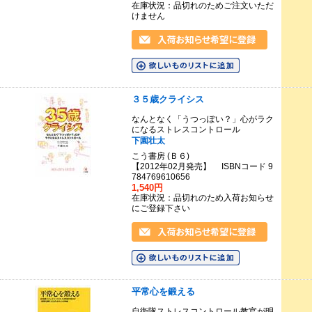
在庫状況：品切れのためご注文いただ
けません
３５歳クライシス
なんとなく「うつっぽい？」心がラク
になるストレスコントロール
下園壮太
こう書房 (Ｂ６)
【2012年02月発売】 ISBNコード 9
784769610656
1,540円
在庫状況：品切れのため入荷お知らせ
にご登録下さい
平常心を鍛える
自衛隊ストレスコントロール教官が明