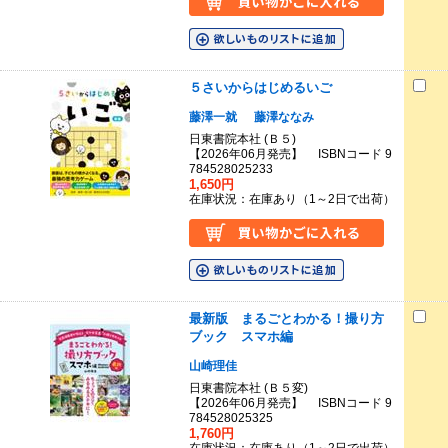
５さいからはじめるいご
藤澤一就
藤澤ななみ
日東書院本社 (Ｂ５)
【2026年06月発売】 ISBNコード 9
784528025233
1,650円
在庫状況：在庫あり（1～2日で出荷）
最新版 まるごとわかる！撮り方
ブック スマホ編
山崎理佳
日東書院本社 (Ｂ５変)
【2026年06月発売】 ISBNコード 9
784528025325
1,760円