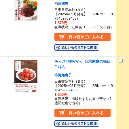
両角國男
日東書院本社 (Ｂ５)
【2025年09月発売】 ISBNコード 9
784528024687
1,870円
在庫状況：在庫あり（1～2日で出荷）
あっさり軽やか。台湾家庭の毎日
ごはん
小河知惠子
日東書院本社 (Ｂ５)
【2025年08月発売】 ISBNコード 9
784528024809
1,650円
在庫状況：出版社よりお取り寄せ（1
週間程度で出荷）