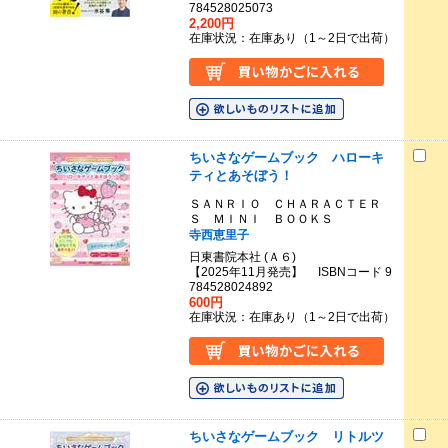
784528025073
2,200円
在庫状況：在庫あり（1～2日で出荷）
ちいさなゲームブック ハローキ
ティとあそぼう！
ＳＡＮＲＩＯ ＣＨＡＲＡＣＴＥＲ
Ｓ ＭＩＮＩ ＢＯＯＫＳ
寺西恵里子
日東書院本社 (Ａ６)
【2025年11月発売】 ISBNコード 9
784528024892
600円
在庫状況：在庫あり（1～2日で出荷）
ちいさなゲームブック リトルツ