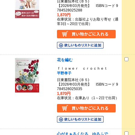
日東書院本社 (Ｂ５)
【2026年03月発売】 ISBNコード 9
784528025288
1,870円
在庫状況：出版社よりお取り寄せ（通
常3日～20日で出荷）
花を編む
ｆｌｏｗｅｒ ｃｒｏｃｈｅｔ
平野孝子
日東書院本社 (Ｂ５)
【2026年03月発売】 ISBNコード 9
784528025035
1,870円
在庫状況：在庫あり（1～2日で出荷）
心がまぁるくなる ゆるふで