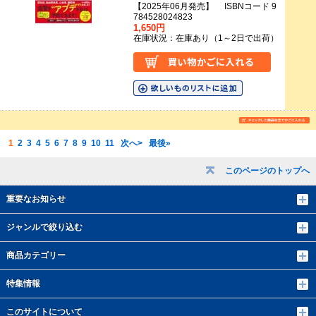
【2025年06月発売】 ISBNコード 9
784528024823
1,650円
在庫状況：在庫あり（1～2日で出荷）
1
2
3
4
5
6
7
8
9
10
11
次へ>
最後»
このページのトップへ
重要なお知らせ
ジャンルで絞り込む
商品カテゴリー
特集情報
このサイトについて