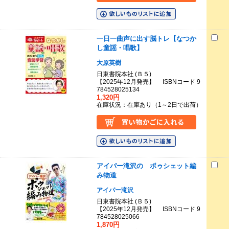
一日一曲声に出す脳トレ【なつか
し童謡・唱歌】
大原英樹
日東書院本社 (Ｂ５)
【2025年12月発売】 ISBNコード 9
784528025134
1,320円
在庫状況：在庫あり（1～2日で出荷）
アイパー滝沢の ポゥシェット編
み物道
アイパー滝沢
日東書院本社 (Ｂ５)
【2025年12月発売】 ISBNコード 9
784528025066
1,870円