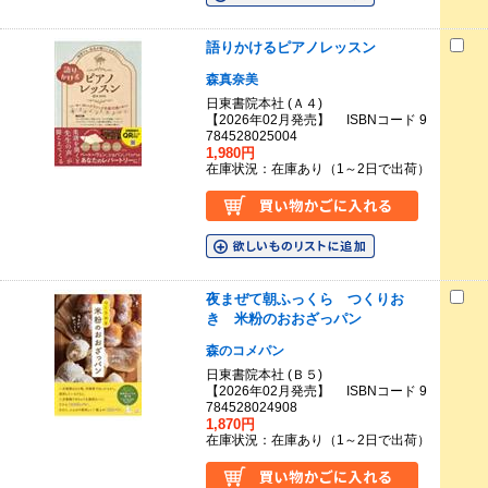
語りかけるピアノレッスン
森真奈美
日東書院本社 (Ａ４)
【2026年02月発売】 ISBNコード 9
784528025004
1,980円
在庫状況：在庫あり（1～2日で出荷）
夜まぜて朝ふっくら つくりお
き 米粉のおおざっパン
森のコメパン
日東書院本社 (Ｂ５)
【2026年02月発売】 ISBNコード 9
784528024908
1,870円
在庫状況：在庫あり（1～2日で出荷）