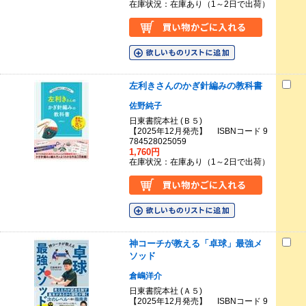
在庫状況：在庫あり（1～2日で出荷）
左利きさんのかぎ針編みの教科書
佐野純子
日東書院本社 (Ｂ５)
【2025年12月発売】 ISBNコード 9
784528025059
1,760円
在庫状況：在庫あり（1～2日で出荷）
神コーチが教える「卓球」最強メ
ソッド
倉嶋洋介
日東書院本社 (Ａ５)
【2025年12月発売】 ISBNコード 9