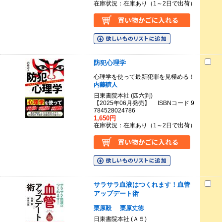
在庫状況：在庫あり（1～2日で出荷）
防犯心理学
心理学を使って最新犯罪を見極める！
内藤誼人
日東書院本社 (四六判)
【2025年06月発売】 ISBNコード 9
784528024786
1,650円
在庫状況：在庫あり（1～2日で出荷）
サラサラ血液はつくれます！血管
アップデート術
栗原毅
栗原丈徳
日東書院本社 (Ａ５)