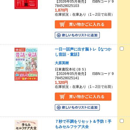
【2026年05月発売】 ISBNコード 9
784528025103
1,870円
在庫状況：在庫あり（1～2日で出荷）
一日一話声に出す脳トレ【なつか
し昔話・童話】
大原英樹
日東書院本社 (Ｂ５)
【2026年05月発売】 ISBNコード 9
784528025141
1,320円
在庫状況：在庫あり（1～2日で出荷）
７秒で不調をリセット＆予防！手
もみセルフケア大全