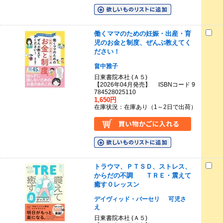
働くママのための妊娠・出産・育
児のお金と制度、ぜんぶ教えてく
ださい！
畠中雅子
日東書院本社 (Ａ５)
【2026年04月発売】 ISBNコード 9
784528025110
1,650円
在庫状況：在庫あり（1～2日で出荷）
トラウマ、ＰＴＳＤ、ストレス、
からだの不調 ＴＲＥ・震えて
癒す０レッスン
デイヴィッド・バーセリ
可児さ
え
日東書院本社 (Ａ５)