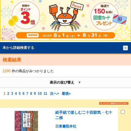
本から詳細検索する
検索結果
2295
件の商品がみつかりました
表示の並び替え
1
2
3
4
5
6
7
8
9
10
11
次へ>
最後»
絵手紙で楽しむ二十四節気・七十
二候
日東書院本社