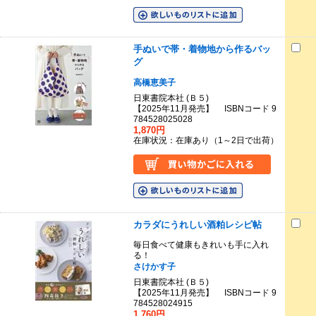
手ぬいで帯・着物地から作るバッ
グ
高橋恵美子
日東書院本社 (Ｂ５)
【2025年11月発売】 ISBNコード 9
784528025028
1,870円
在庫状況：在庫あり（1～2日で出荷）
カラダにうれしい酒粕レシピ帖
毎日食べて健康もきれいも手に入れ
る！
さけかす子
日東書院本社 (Ｂ５)
【2025年11月発売】 ISBNコード 9
784528024915
1,760円