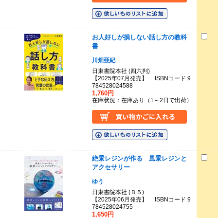
お人好しが損しない話し方の教科
書
川畑亜紀
日東書院本社 (四六判)
【2025年07月発売】 ISBNコード 9
784528024588
1,760円
在庫状況：在庫あり（1～2日で出荷）
絶景レジンが作る 風景レジンと
アクセサリー
ゆう
日東書院本社 (Ｂ５)
【2025年06月発売】 ISBNコード 9
784528024755
1,650円