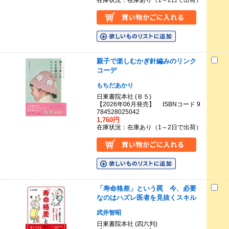
在庫状況：在庫あり（1～2日で出荷）
親子で楽しむかぎ針編みのリンク
コーデ
もちだあかり
日東書院本社 (Ｂ５)
【2026年06月発売】 ISBNコード 9
784528025042
1,760円
在庫状況：在庫あり（1～2日で出荷）
「寿命格差」という罠 今、必要
なのはハズレ医者を見抜くスキル
武井智昭
日東書院本社 (四六判)