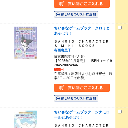
ちいさなゲームブック クロミと
あそぼう！
ＳＡＮＲＩＯ ＣＨＡＲＡＣＴＥＲ
Ｓ ＭＩＮＩ ＢＯＯＫＳ
寺西恵里子
日東書院本社 (Ａ６)
【2025年11月発売】 ISBNコード 9
784528024946
600円
在庫状況：出版社よりお取り寄せ（通
常3日～20日で出荷）
ちいさなゲームブック シナモロ
ールとあそぼう！
ＳＡＮＲＩＯ ＣＨＡＲＡＣＴＥＲ