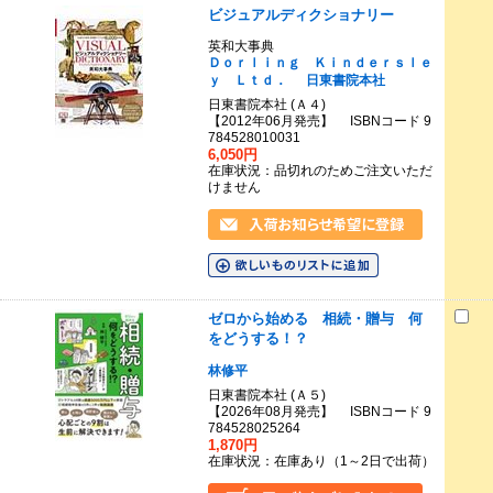
ビジュアルディクショナリー
英和大事典
Ｄｏｒｌｉｎｇ Ｋｉｎｄｅｒｓｌｅ
ｙ Ｌｔｄ．
日東書院本社
日東書院本社 (Ａ４)
【2012年06月発売】 ISBNコード 9
784528010031
6,050円
在庫状況：品切れのためご注文いただ
けません
ゼロから始める 相続・贈与 何
をどうする！？
林修平
日東書院本社 (Ａ５)
【2026年08月発売】 ISBNコード 9
784528025264
1,870円
在庫状況：在庫あり（1～2日で出荷）