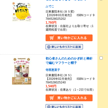
ふでこ
日東書院本社 (Ｂ５変)
【2026年03月発売】 ISBNコード 9
784528025202
1,760円
在庫状況：出版社よりお取り寄せ（1
週間程度で出荷）
初心者さんのためのかぎ針と棒針
で編むマフラーと帽子
寺西恵里子
日東書院本社 (Ｂ５)
【2026年02月発売】 ISBNコード 9
784528025240
1,540円
在庫状況：在庫あり（1～2日で出荷）