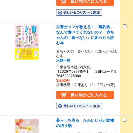
栄養士ママが教える！ 離乳食、
なんで食べてくれないの？ 赤ち
ゃんの「食べない」に困ったら読
む本
赤ちゃんの「食べない」に困ったら読
む本
水野千恵
日東書院本社 (四六判)
【2026年08月発売】 ISBNコード 9
784528025080
1,650円
在庫状況：在庫あり（1～2日で出荷）
暮らしを彩る かわいい花と動物
の切り紙