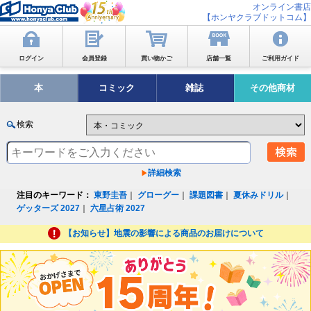
オンライン書店
【ホンヤクラブドットコム】
ログイン
会員登録
買い物かご
店舗一覧
ご利用ガイド
本
コミック
雑誌
その他商材
検索
詳細検索
注目のキーワード：
東野圭吾
｜
グローグー
｜
課題図書
｜
夏休みドリル
｜
ゲッターズ 2027
｜
六星占術 2027
【お知らせ】地震の影響による商品のお届けについて