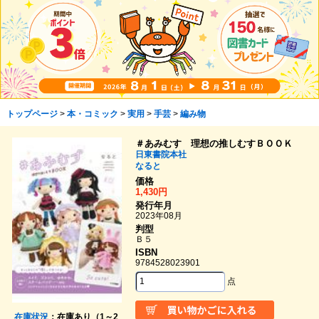
トップページ
>
本・コミック
>
実用
>
手芸
>
編み物
＃あみむす 理想の推しむすＢＯＯＫ
日東書院本社
なると
価格
1,430円
発行年月
2023年08月
判型
Ｂ５
ISBN
9784528023901
点
在庫状況
：在庫あり（1～2