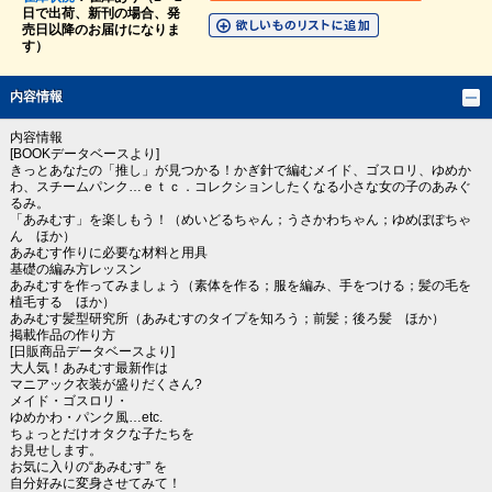
日で出荷、新刊の場合、発
売日以降のお届けになりま
す）
内容情報
内容情報
[BOOKデータベースより]
きっとあなたの「推し」が見つかる！かぎ針で編むメイド、ゴスロリ、ゆめか
わ、スチームパンク…ｅｔｃ．コレクションしたくなる小さな女の子のあみぐ
るみ。
「あみむす」を楽しもう！（めいどるちゃん；うさかわちゃん；ゆめぽぽちゃ
ん ほか）
あみむす作りに必要な材料と用具
基礎の編み方レッスン
あみむすを作ってみましょう（素体を作る；服を編み、手をつける；髪の毛を
植毛する ほか）
あみむす髪型研究所（あみむすのタイプを知ろう；前髪；後ろ髪 ほか）
掲載作品の作り方
[日販商品データベースより]
大人気！あみむす最新作は
マニアック衣装が盛りだくさん?
メイド・ゴスロリ・
ゆめかわ・パンク風…etc.
ちょっとだけオタクな子たちを
お見せします。
お気に入りの“あみむす” を
自分好みに変身させてみて！