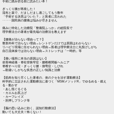
手術に踏み切る前に読みたい本！
ぎっくり腰が再発した！
湿布と薬で、だましだまし過ごしてもう数年
「手術する決意はついた？」と医者に言われた
･･････国民病の腰痛は悩みが尽きません
痛みに特化した治療院「整痛院ふっか」の総院長で
理学療法士の著者が最先端の治療法を教えます
【腰痛が治らない理由って？】
整形外科で治らない理由→レントゲンだけでは原因はわからない
リハビリ現場に任せられない理由→医者は理学療法士に丸投げしがち
自己流体操では治らない理由→ストレッチは「一時的」等
【痛い場所に本当の原因はない】
坐骨神経痛・脊柱管狭窄症・腰椎椎間板ヘルニア
脊椎すべり症・ぎっくり腰・側弯症・しびれ
→勘違いしがちな疾患の正しい知識と治療
【筋肉を知り尽くした著者の、体のクセを治す運動療法】
科学的に立証された運動療法に基づく「MSMメソッドR」でゆるめる・鍛え
る・動かす
・あし指ぐるぐる
・カエルお尻上げ
・カーフレイズ
・肘押しプランク等
【脳の思い込みに効く、認知行動療法】
動いても大丈夫！怖くない！