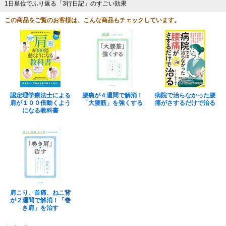
1日単位でふり返る「3行日記」のすごい効果
この商品をご覧のお客様は、こんな商品もチェックしています。
認定理学療法士による
腰痛が４週間で解消！
病院で治らなかった腰
肩が１００倍動くよう
「大腰筋」を強くする
痛がさするだけで治る
になる教科書
肩こり、首痛、ねこ背
が２週間で解消！「巻
き肩」を治す