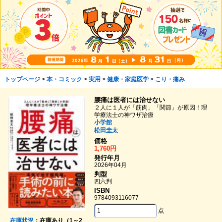
トップページ
>
本・コミック
>
実用
>
健康・家庭医学
>
こり・痛み
腰痛は医者には治せない
２人に１人が「筋肉」「関節」が原因！理
学療法士の神ワザ治療
小学館
松田圭太
価格
1,760円
発行年月
2026年04月
判型
四六判
ISBN
9784093116077
点
在庫状況
：在庫あり（1～2