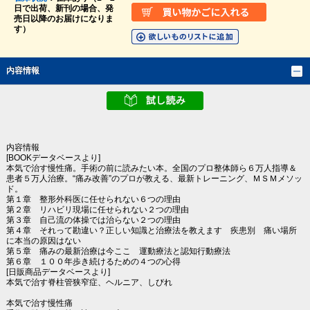
日で出荷、新刊の場合、発
売日以降のお届けになりま
す）
内容情報
内容情報
[BOOKデータベースより]
本気で治す慢性痛。手術の前に読みたい本。全国のプロ整体師ら６万人指導＆
患者５万人治療。“痛み改善”のプロが教える、最新トレーニング、ＭＳＭメソッ
ド。
第１章 整形外科医に任せられない６つの理由
第２章 リハビリ現場に任せられない２つの理由
第３章 自己流の体操では治らない２つの理由
第４章 それって勘違い？正しい知識と治療法を教えます 疾患別 痛い場所
に本当の原因はない
第５章 痛みの最新治療は今ここ 運動療法と認知行動療法
第６章 １００年歩き続けるための４つの心得
[日販商品データベースより]
本気で治す脊柱管狭窄症、ヘルニア、しびれ
本気で治す慢性痛