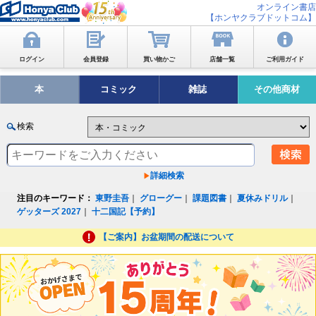
オンライン書店
【ホンヤクラブドットコム】
ログイン
会員登録
買い物かご
店舗一覧
ご利用ガイド
本
コミック
雑誌
その他商材
検索
詳細検索
注目のキーワード：
東野圭吾
｜
グローグー
｜
課題図書
｜
夏休みドリル
｜
ゲッターズ 2027
｜
十二国記【予約】
【ご案内】お盆期間の配送について