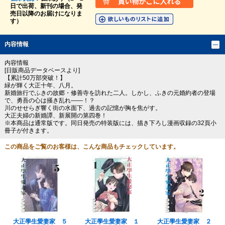
日で出荷、新刊の場合、発
売日以降のお届けになりま
す）
内容情報
内容情報
[日販商品データベースより]
【累計50万部突破！】
緑が輝く大正十年、八月。
新婚旅行でふきの故郷・修善寺を訪れた二人。しかし、ふきの元婚約者の登場
で、勇吾の心は掻き乱れ――！？
川のせせらぎ響く街の水面下、過去の記憶が胸を焦がす。
大正夫婦の新婚譚、新展開の第四巻！
※本商品は通常版です。同日発売の特装版には、描き下ろし漫画収録の32頁小
冊子が付きます。
この商品をご覧のお客様は、こんな商品もチェックしています。
大正學生愛妻家 ５
大正學生愛妻家 １
大正學生愛妻家 ２