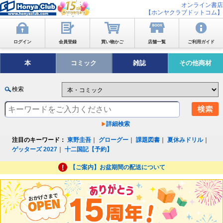
オンライン書店
【ホンヤクラブドットコム】
ログイン
会員登録
買い物かご
店舗一覧
ご利用ガイド
本
コミック
雑誌
その他商材
検索
詳細検索
注目のキーワード：
東野圭吾
｜
グローグー
｜
課題図書
｜
夏休みドリル
｜
ゲッターズ 2027
｜
十二国記【予約】
【ご案内】お盆期間の配送について