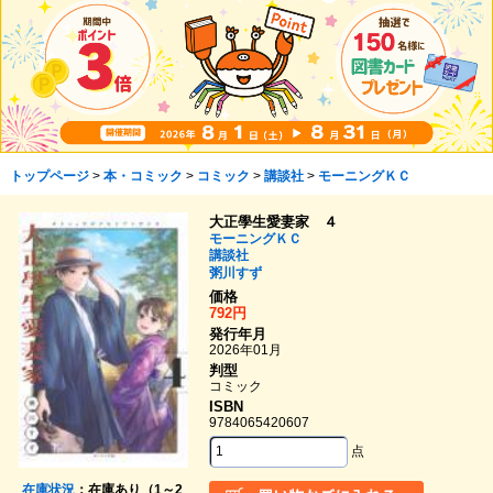
トップページ
>
本・コミック
>
コミック
>
講談社
>
モーニングＫＣ
大正學生愛妻家 ４
モーニングＫＣ
講談社
粥川すず
価格
792円
発行年月
2026年01月
判型
コミック
ISBN
9784065420607
点
在庫状況
：在庫あり（1～2