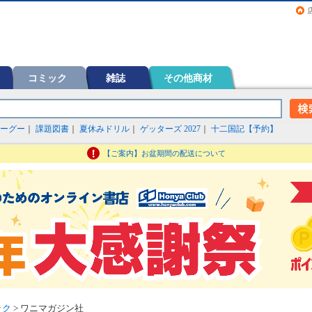
画（コミック）など在庫も充実
コミック
雑誌
その他商材
ーグー
｜
課題図書
｜
夏休みドリル
｜
ゲッターズ 2027
｜
十二国記【予約】
【ご案内】お盆期間の配送について
ック
> ワニマガジン社