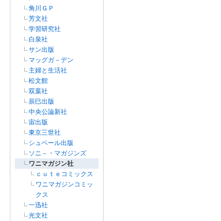
角川ＧＰ
芳文社
学習研究社
白泉社
サン出版
マッグガ－デン
主婦と生活社
松文館
双葉社
辰巳出版
中央公論新社
宙出版
東京三世社
シュベール出版
ソニ－・マガジンズ
ワニマガジン社
ｃｕｔｅコミックス
ワニマガジンコミッ
クス
一迅社
光文社