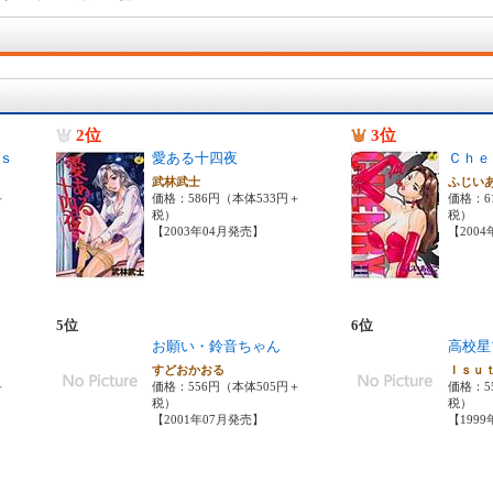
2位
3位
ｓ
愛ある十四夜
Ｃｈｅ
武林武士
ふじい
＋
価格：586円（本体533円＋
価格：6
税）
税）
【2003年04月発売】
【200
5位
6位
お願い・鈴音ちゃん
高校星
すどおかおる
Ｉｓｕ
＋
価格：556円（本体505円＋
価格：5
税）
税）
【2001年07月発売】
【199