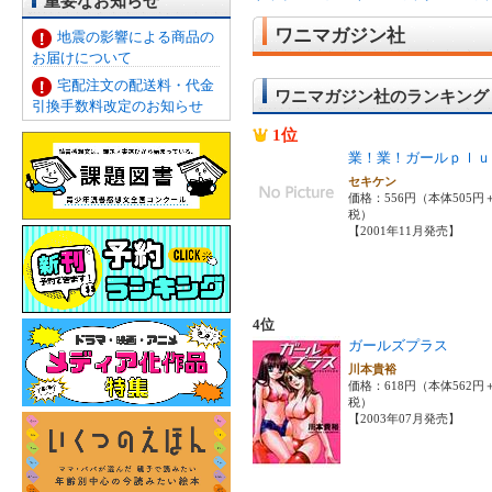
重要なお知らせ
ワニマガジン社
地震の影響による商品の
お届けについて
宅配注文の配送料・代金
ワニマガジン社のランキング
引換手数料改定のお知らせ
1位
業！業！ガールｐｌｕ
セキケン
価格：556円（本体505円
税）
【2001年11月発売】
4位
ガールズプラス
川本貴裕
価格：618円（本体562円
税）
【2003年07月発売】