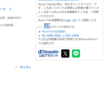
Honya Clubはお得な「本のポイントサービス」で
す。ご入会いただいたお客様には特典が盛りだくさ
ーず ５
ん！お近くのHonyaClub加盟書店でご入会、ご利用
婢
いただけます。
56円（本体505円＋
Honya Club加盟書店は
にてご確認くださ
店舗一覧
0年12月発売】
い。
のマークが目印です。
HonyaClub会員規約
個人情報の取扱いに関する規程
※上記は加盟書店店頭で使用できるHonyaClubカー
ドの規約です。
一覧を見る