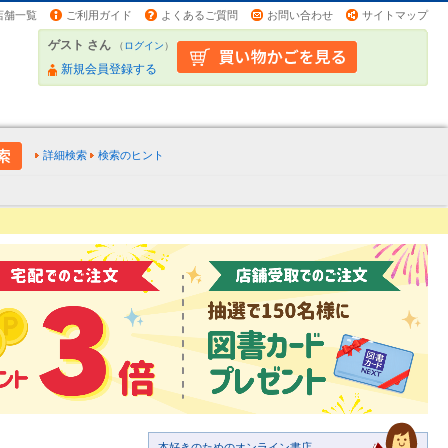
店舗一覧
ご利用ガイド
よくあるご質問
お問い合わせ
サイトマップ
ゲスト さん
（
ログイン
）
新規会員登録する
詳細検索
検索のヒント
本好きのためのオンライン書店