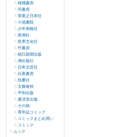
桜桃書房
司書房
実業之日本社
小池書院
少年画報社
新潮社
世界文化社
竹書房
朝日新聞出版
潮出版社
日本文芸社
白夜書房
扶桑社
文藝春秋
平和出版
廣済堂出版
その他
青年誌コミック
コミックまとめ買い
コミック
ムック