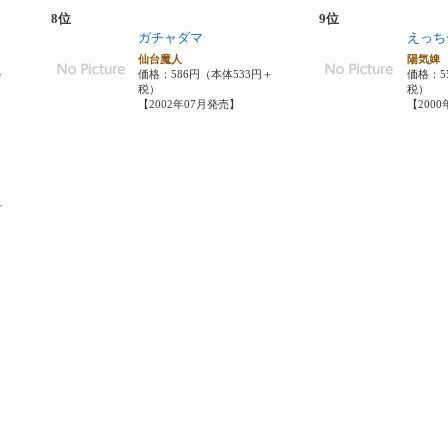
8位
9位
ガチャダマ
えっち
仙台魔人
陽気
＋
価格：586円（本体533円＋
価格：5
税）
税）
【2002年07月発売】
【200
＋