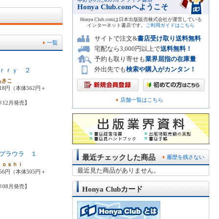
Honya Club.comへようこそ
Honya Club.comは日本出版販売株式会社が運営している
インターネット書店です。
ご利用ガイドはこちら
サイトで注文&
書店受け取り送料無料
一覧
宅配なら3,000円以上で
送料無料！
予約も取り寄せも
業界屈指の在庫量
外出先でも
検索や購入がカンタン！
ｒｒｙ ２
あきこ
18円（本体562円＋
店舗一覧はこちら
4年12月発売】
プラウラ １
最近チェックした商品
履歴を残さない
ｔｏｓｈｉ
最近見た商品がありません。
56円（本体505円＋
9年08月発売】
Honya Clubカード