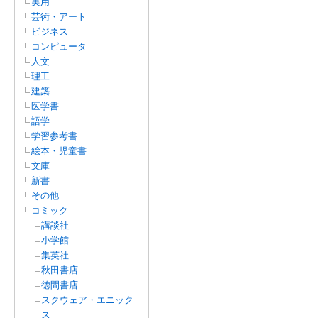
実用
芸術・アート
ビジネス
コンピュータ
人文
理工
建築
医学書
語学
学習参考書
絵本・児童書
文庫
新書
その他
コミック
講談社
小学館
集英社
秋田書店
徳間書店
スクウェア・エニック
ス