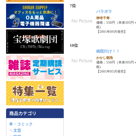
7位
パラボラ
神寺千寿
価格：556円（本体505円
税）
【2001年09月発売】
10位
病院行け！！
かかし朝浩
価格：556円（本体505円
税）
【2001年05月発売】
本・コミック
文芸