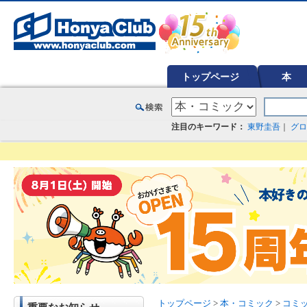
オンライン書店【ホンヤクラブ】はお好きな本屋での受け取りで送料無料！新刊予約・通販も。本（書籍）、雑誌、漫
トップページ
本
注目のキーワード：
東野圭吾
｜
グロ
トップページ
>
本・コミック
>
コミ