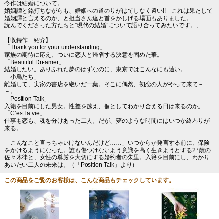
今作は結婚について。
婚姻譚と銘打ちながらも、婚姻への道のりがはてしなく遠い!! これは果たして
婚姻譚と言えるのか、と担当さん達と首をかしげる場面もありました。
読んでくださった方たちと”現代の結婚”について語り合ってみたいです。」
【収録作 紹介】
「Thank you for your understanding」
家族の期待に応え、ついに恋人と帰省する決意を固めた華。
「Beautiful Dreamer」
結婚したい。ありふれた夢のはずなのに、東京ではこんなにも遠い。
「小鳥たち」
離婚して、実家の書店を継いだ一葉。そこに偶然、初恋の人がやって来て－
－。
「Position Talk」
入籍を目前にした男女。性差を越え、個としてわかり合える日は来るのか。
「C’est la vie」
仕事も恋も、魂を分けあった二人。だが、夢のような時間にはいつか終わりが
来る。
「こんなこと言っちゃいけないんだけど……」いつからか発言する前に、保険
をかけるようになった。誰も傷つけないよう意識を高く生きようとする27歳の
佐々木律と、女性の尊厳を大切にする婚約者の朱里。入籍を目前にし、わかり
あいたい二人の未来は。（「Position Talk」より）
この商品をご覧のお客様は、こんな商品もチェックしています。