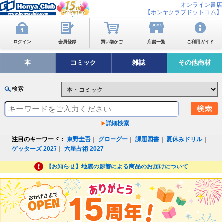
オンライン書店
【ホンヤクラブドットコム】
ログイン
会員登録
買い物かご
店舗一覧
ご利用ガイド
本
コミック
雑誌
その他商材
検索
詳細検索
注目のキーワード：
東野圭吾
｜
グローグー
｜
課題図書
｜
夏休みドリル
｜
ゲッターズ 2027
｜
六星占術 2027
【お知らせ】地震の影響による商品のお届けについて