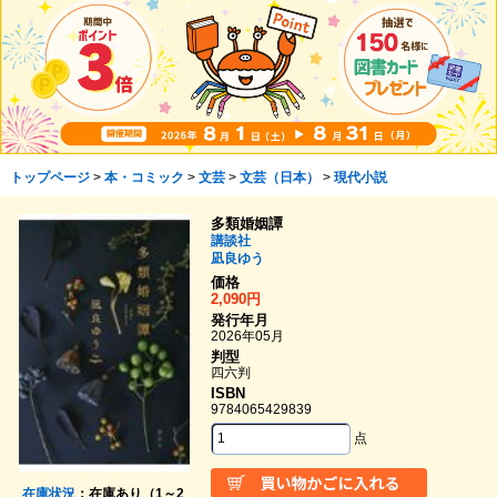
トップページ
>
本・コミック
>
文芸
>
文芸（日本）
>
現代小説
多類婚姻譚
講談社
凪良ゆう
価格
2,090円
発行年月
2026年05月
判型
四六判
ISBN
9784065429839
点
在庫状況
：在庫あり（1～2