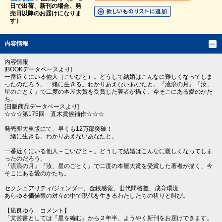
日で出荷、新刊の場合、発
売日以降のお届けになりま
す）
内容情報
内容情報
[BOOKデータベースより]
一番近くにいる他人（こいびと）。どうして結婚はこんなに難しくなってしま
ったのだろう。一緒に生きる。わかりあえないあなたと。『流浪の月』『汝、
星のごとく』で二度の本屋大賞を受賞した著者が描く、今そこにある愛のかた
ち。
[日販商品データベースより]
☆☆☆第175回 直木賞候補作☆☆☆
発売即大重版にて、早くも12万部突破！
一緒に生きる。わかりあえないあなたと。
一番近くにいる他人－こいびと－。どうして結婚はこんなに難しくなってしま
ったのだろう。
『流浪の月』『汝、星のごとく』で二度の本屋大賞を受賞した著者が描く、今
そこにある愛のかたち。
セクシュアリティ/ジェンダー、金銭感覚、世代間格差、成育環境……
あらゆる価値観の対立の中で現代を生きるわたしたちの祈りと叫び。
【凪良ゆう コメント】
「文芸書としては『星を編む』から２年半、ようやく新刊をお届けできます。