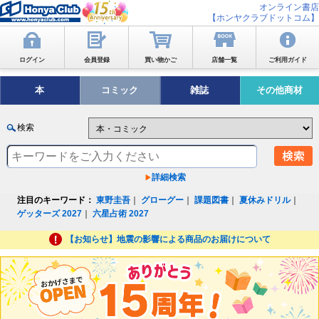
オンライン書店
【ホンヤクラブドットコム】
ログイン
会員登録
買い物かご
店舗一覧
ご利用ガイド
本
コミック
雑誌
その他商材
検索
詳細検索
注目のキーワード：
東野圭吾
｜
グローグー
｜
課題図書
｜
夏休みドリル
｜
ゲッターズ 2027
｜
六星占術 2027
【お知らせ】地震の影響による商品のお届けについて