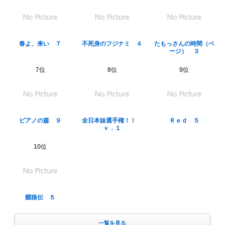
春よ、来い ７
不死身のフジナミ ４
たもっさんの時間（ペ
ージ） ３
7位
8位
9位
ピアノの森 ９
全日本妹選手権！！
Ｒｅｄ ５
ｖ．１
10位
餓狼伝 ５
一覧を見る