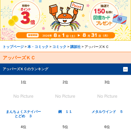
トップページ
>
本・コミック
>
コミック
>
講談社
> アッパーズＫＣ
アッパーズＫＣ
アッパーズＫＣのランキング
1位
2位
3位
まんちょくスナイパー
鋼 １１
メタルウインド ５
とどめ ３
4位
5位
6位