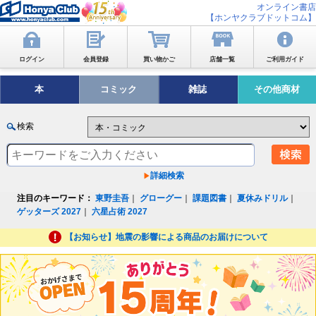
オンライン書店
【ホンヤクラブドットコム】
ログイン
会員登録
買い物かご
店舗一覧
ご利用ガイド
本
コミック
雑誌
その他商材
検索
詳細検索
注目のキーワード：
東野圭吾
｜
グローグー
｜
課題図書
｜
夏休みドリル
｜
ゲッターズ 2027
｜
六星占術 2027
【お知らせ】地震の影響による商品のお届けについて