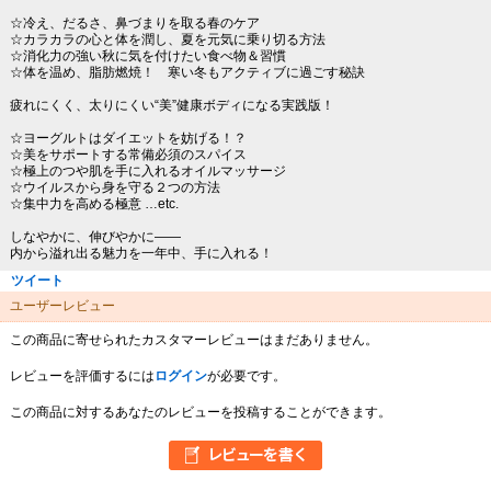
☆冷え、だるさ、鼻づまりを取る春のケア
☆カラカラの心と体を潤し、夏を元気に乗り切る方法
☆消化力の強い秋に気を付けたい食べ物＆習慣
☆体を温め、脂肪燃焼！ 寒い冬もアクティブに過ごす秘訣
疲れにくく、太りにくい“美”健康ボディになる実践版！
☆ヨーグルトはダイエットを妨げる！？
☆美をサポートする常備必須のスパイス
☆極上のつや肌を手に入れるオイルマッサージ
☆ウイルスから身を守る２つの方法
☆集中力を高める極意 …etc.
しなやかに、伸びやかに――
内から溢れ出る魅力を一年中、手に入れる！
ツイート
ユーザーレビュー
この商品に寄せられたカスタマーレビューはまだありません。
レビューを評価するには
ログイン
が必要です。
この商品に対するあなたのレビューを投稿することができます。