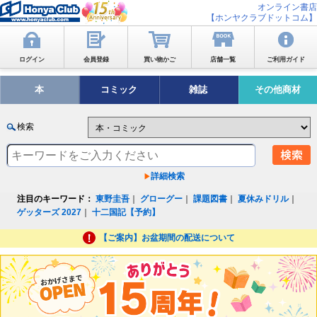
オンライン書店
【ホンヤクラブドットコム】
ログイン
会員登録
買い物かご
店舗一覧
ご利用ガイド
本
コミック
雑誌
その他商材
検索
詳細検索
注目のキーワード：
東野圭吾
｜
グローグー
｜
課題図書
｜
夏休みドリル
｜
ゲッターズ 2027
｜
十二国記【予約】
【ご案内】お盆期間の配送について