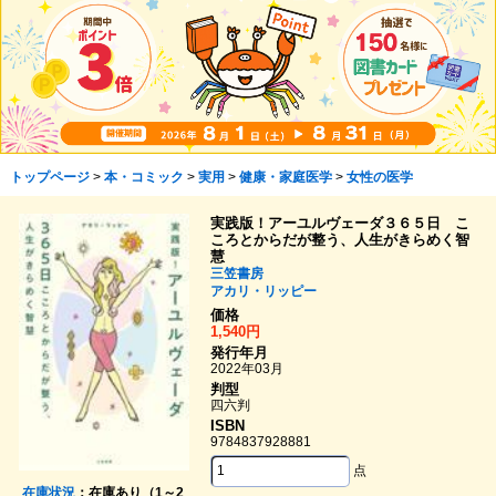
トップページ
>
本・コミック
>
実用
>
健康・家庭医学
>
女性の医学
実践版！アーユルヴェーダ３６５日 こ
ころとからだが整う、人生がきらめく智
慧
三笠書房
アカリ・リッピー
価格
1,540円
発行年月
2022年03月
判型
四六判
ISBN
9784837928881
点
在庫状況
：在庫あり（1～2