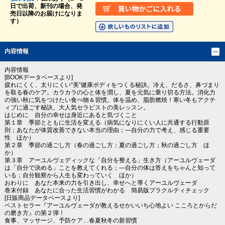
日で出荷、新刊の場合、発
売日以降のお届けになりま
す）
内容情報
内容情報
[BOOKデータベースより]
疲れにくく、太りにくい“美”健康ボディをつくる秘訣。冷え、だるさ、鼻づまり
を取る春のケア。カラカラの心と体を潤し、夏を元気に乗り切る方法。消化力
の強い秋に気をつけたい食べ物＆習慣。体を温め、脂肪燃焼！寒い冬もアクテ
ィブに過ごす秘訣。大人気セラピストの美レッスン。
はじめに 自分の幸せは身近にあると気づくこと
第１章 季節とともに生活を変える（病気になりにくい人に共通する行動原
則；あなたが体質改善できない本当の理由；―自分の力で考え、感じる重要
性 ほか）
第２章 季節の過ごし方（春の過ごし方；夏の過ごし方；秋の過ごし方 ほ
か）
第３章 アーユルヴェディックな「自分を整える」生き方（アーユルヴェーダ
は「自分で決める」ことを教えてくれる；―自分の体は答えをちゃんと知って
いる；自分観察から人生も変わっていく ほか）
おわりに あなた本来の力を引き出し、幸せへと導くアーユルヴェーダ
巻末付録 あなたに合った生活習慣がわかる 簡易版プラクルティチェック
[日販商品データベースより]
ベストセラー『アーユルヴェーダが教えるせかいいち心地よい こころとからだ
の磨き方』の第２弾！
食事、マッサージ、予防ケア…春夏秋冬の新習慣