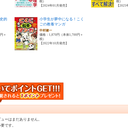
税）
税）
【2024年01月発売】
【202
史的
小学生が夢中になる！こく
ごの教養マンガ
中村健一
0円＋
価格：1,870円（本体1,700円＋
税）
【2022年10月発売】
ビューはまだありません。
必要です。