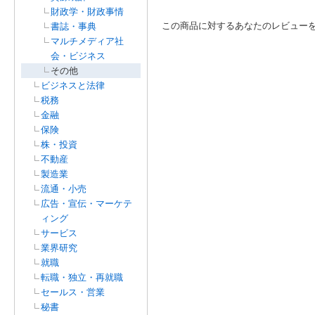
財政学・財政事情
この商品に対するあなたのレビュー
書誌・事典
マルチメディア社
会・ビジネス
その他
ビジネスと法律
税務
金融
保険
株・投資
不動産
製造業
流通・小売
広告・宣伝・マーケテ
ィング
サービス
業界研究
就職
転職・独立・再就職
セールス・営業
秘書