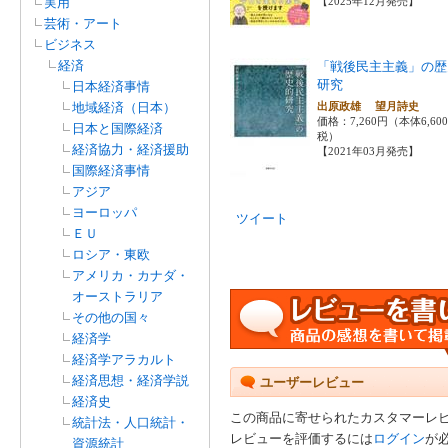
実用
【2025年12月発売】
芸術・アート
ビジネス
経済
「戦後民主主義」の歴
研究
日本経済事情
地域経済（日本）
出原政雄 望月詩史
価格：7,260円（本体6,60
日本と国際経済
税）
経済協力・経済援助
【2021年03月発売】
国際経済事情
アジア
ヨーロッパ
ツイート
ＥＵ
ロシア・東欧
アメリカ・カナダ・
オーストラリア
その他の国々
経済学
経済学アラカルト
経済思想・経済学説
ユーザーレビュー
経済史
この商品に寄せられたカスタマーレ
統計法・人口統計・
レビューを評価するには
ログイン
が
資源統計