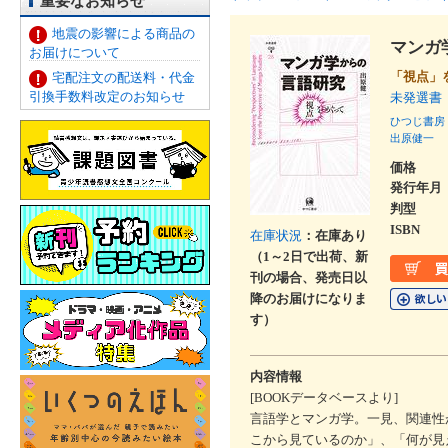
重要なお知らせ
地震の影響による商品の
マンガ
お届けについて
「視点」
宅配注文の配送料・代金
引換手数料改定のお知らせ
未発選書
ひつじ書房
出原健一
価格
発行年月
判型
ISBN
在庫状況
：在庫あり
（1～2日で出荷、新
刊の場合、発売日以
降のお届けになりま
す）
内容情報
[BOOKデータベースより]
言語学とマンガ学。一見、関連性
こから見ているのか」、「何が見