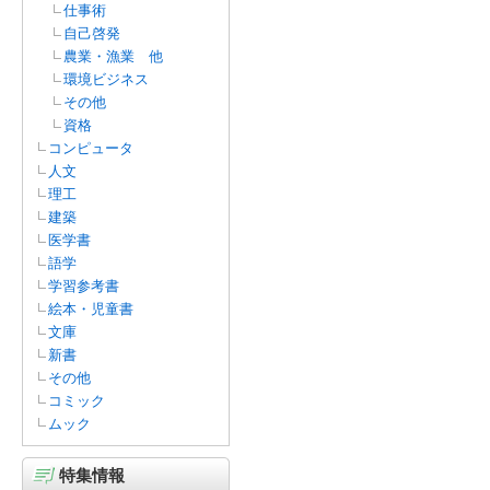
仕事術
自己啓発
農業・漁業 他
環境ビジネス
その他
資格
コンピュータ
人文
理工
建築
医学書
語学
学習参考書
絵本・児童書
文庫
新書
その他
コミック
ムック
特集情報