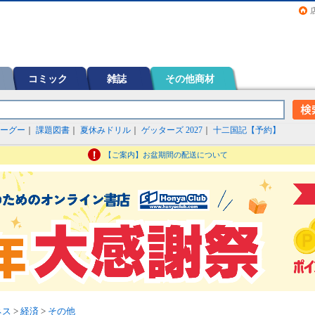
画（コミック）など在庫も充実
コミック
雑誌
その他商材
ーグー
｜
課題図書
｜
夏休みドリル
｜
ゲッターズ 2027
｜
十二国記【予約】
【ご案内】お盆期間の配送について
ネス
>
経済
>
その他