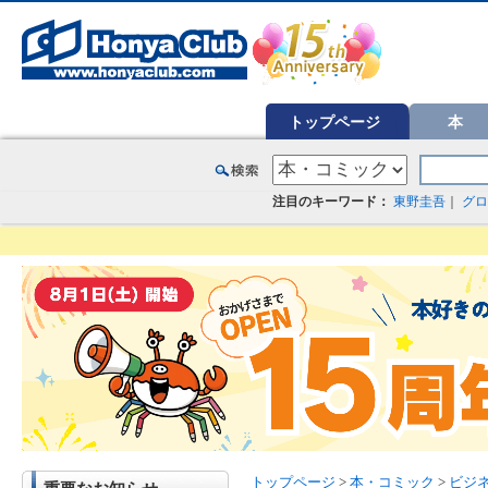
オンライン書店【ホンヤクラブ】はお好きな本屋での受け取りで送料無料！新刊予約・通販も。本（書籍）、雑誌、漫
トップページ
本
注目のキーワード：
東野圭吾
｜
グロ
トップページ
>
本・コミック
>
ビジ