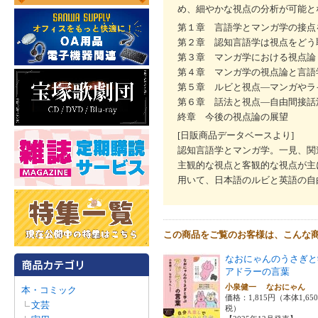
め、細やかな視点の分析が可能と
第１章 言語学とマンガ学の接点
第２章 認知言語学は視点をどう
第３章 マンガ学における視点論
第４章 マンガ学の視点論と言語
第５章 ルビと視点―マンガやラ
第６章 話法と視点―自由間接話
終章 今後の視点論の展望
[日販商品データベースより]
認知言語学とマンガ学。一見、関
主観的な視点と客観的な視点が主
用いて、日本語のルビと英語の自
この商品をご覧のお客様は、こんな
なおにゃんのうさぎと
アドラーの言葉
小泉健一 なおにゃん
本・コミック
価格：1,815円（本体1,65
文芸
税）