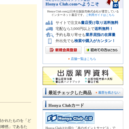
Honya Club.comへようこそ
Honya Club.comは日本出版販売株式会社が運営している
インターネット書店です。
ご利用ガイドはこちら
サイトで注文&
書店受け取り送料無料
宅配なら3,000円以上で
送料無料！
予約も取り寄せも
業界屈指の在庫量
外出先でも
検索や購入がカンタン！
店舗一覧はこちら
最近チェックした商品
履歴を残さない
Honya Clubカード
描かれたものを「ど
目瞭然」であるた
Honya Clubはお得な「本のポイントサービス」で