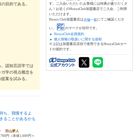
書の目的である。
す。ご入会いただいたお客様には特典が盛りだくさ
ん！お近くのHonyaClub加盟書店でご入会、ご利用
いただけます。
Honya Club加盟書店は
にてご確認くださ
店舗一覧
い。
のマークが目印です。
HonyaClub会員規約
個人情報の取扱いに関する規程
※上記は加盟書店店頭で使用できるHonyaClubカー
ドの規約です。
る。認知言語学では
ンガ学の視点概念を
の提案を試みる。
持ち、我慢するよ
きることがあるかも
一 田山夢人
760円（本体1,600円＋