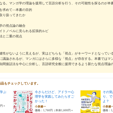
なる。マンガ学の理論を援用して言語分析を行う、その可能性を探るのが本
を求めて―本書の目的
取り扱ってきたか
学の視点論の融合
イトノベルに見られる拡張的ルビ
法と二重の視点
連性がないように見えるが、実はどちらも「視点」がキーワードとなってい
に議論されるが、マンガにはさらに多様な「視点」が存在する。本書ではマ
由間接話法を中心に分析し、言語研究全般に援用できるよう新たな視点理論
商品もチェックしています。
学ぶ
今さらだけど、アドラー心
その気
理学を実践してみたらすご
り、で
かった！
よ？
0円＋
小泉健一
小泉健
価格：1,760円（本体1,600円＋
価格：1,