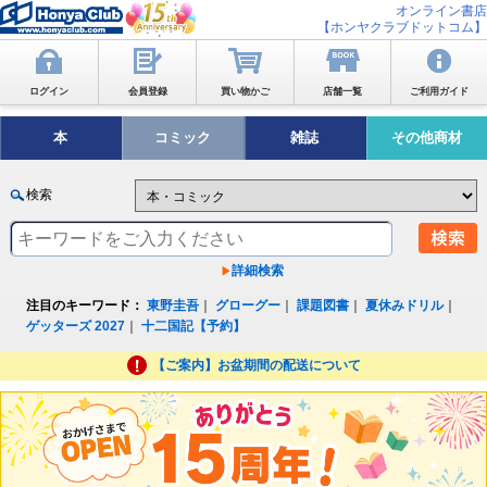
オンライン書店
【ホンヤクラブドットコム】
ログイン
会員登録
買い物かご
店舗一覧
ご利用ガイド
本
コミック
雑誌
その他商材
検索
詳細検索
注目のキーワード：
東野圭吾
｜
グローグー
｜
課題図書
｜
夏休みドリル
｜
ゲッターズ 2027
｜
十二国記【予約】
【ご案内】お盆期間の配送について