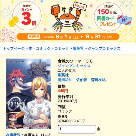
トップページ
>
本・コミック
>
コミック
>
集英社
>
ジャンプコミックス
食戟のソーマ ３０
ジャンプコミックス
二人の食卓
集英社
附田祐斗
佐伯俊
森崎友紀
価格
440円
発行年月
2018年07月
判型
コミック
ISBN
9784088814117
点
在庫状況
：在庫あり（1～2