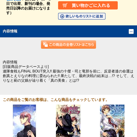
日で出荷、新刊の場合、発
売日以降のお届けになりま
す）
内容情報
内容情報
[日販商品データベースより]
連隊食戟もFINAL BOUT突入!! 最強の十傑・司と竜胆を前に、反逆者達の命運は
創真とえりなの料理に委ねられた!! 果たして、最終決戦の結末は…!? そして、え
りなと薊の父娘が辿り着く「真の美食」とは!?
この商品をご覧のお客様は、こんな商品もチェックしています。