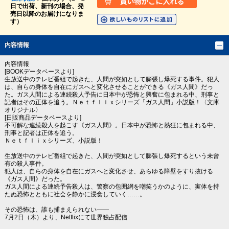
日で出荷、新刊の場合、発
売日以降のお届けになりま
す）
内容情報
内容情報
[BOOKデータベースより]
生放送中のテレビ番組で起きた、人間が突如として膨張し爆死する事件。犯人
は、自らの身体を自在にガスへと変化させることができる《ガス人間》だっ
た。ガス人間による連続殺人予告に日本中が恐怖と興奮に包まれる中、刑事と
記者はその正体を追う。Ｎｅｔｆｌｉｘシリーズ「ガス人間」小説版！〈文庫
オリジナル〉
[日販商品データベースより]
不可解な連続殺人を起こす《ガス人間》。日本中が恐怖と熱狂に包まれる中、
刑事と記者は正体を追う。
Ｎｅｔｆｌｉｘシリーズ、小説版！
生放送中のテレビ番組で起きた、人間が突如として膨張し爆死するという未曾
有の殺人事件。
犯人は、自らの身体を自在にガスへと変化させ、あらゆる障壁をすり抜ける
《ガス人間》だった。
ガス人間による連続予告殺人は、警察の包囲網を嘲笑うかのように、実体を持
たぬ恐怖とともに社会を静かに浸食していく……。
その恐怖は、誰も捕まえられない――
7月2日（木）より、Netflixにて世界独占配信