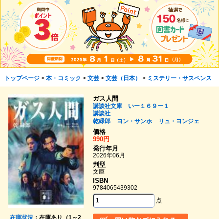
トップページ
>
本・コミック
>
文芸
>
文芸（日本）
>
ミステリー・サスペンス
ガス人間
講談社文庫 いー１６９ー１
講談社
乾緑郎
ヨン・サンホ
リュ・ヨンジェ
価格
990円
発行年月
2026年06月
判型
文庫
ISBN
9784065439302
点
在庫状況
：在庫あり（1～2