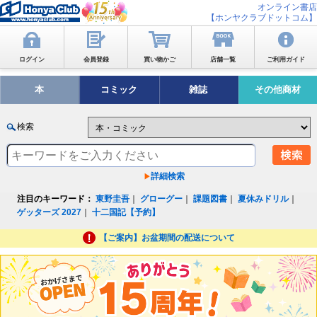
オンライン書店
【ホンヤクラブドットコム】
ログイン
会員登録
買い物かご
店舗一覧
ご利用ガイド
本
コミック
雑誌
その他商材
検索
詳細検索
注目のキーワード：
東野圭吾
｜
グローグー
｜
課題図書
｜
夏休みドリル
｜
ゲッターズ 2027
｜
十二国記【予約】
【ご案内】お盆期間の配送について