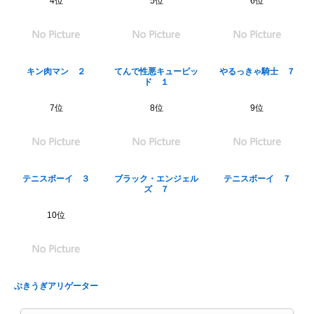
4位
5位
6位
キン肉マン ２
てんで性悪キューピッ
やるっきゃ騎士 ７
ド １
7位
8位
9位
テニスボーイ ３
ブラック・エンジェル
テニスボーイ ７
ズ ７
10位
ぶきうぎアリゲーター