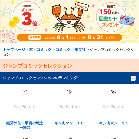
トップページ
>
本・コミック
>
コミック
>
集英社
> ジャンプコミックセレクシ
ョン
ジャンプコミックセレクション
ジャンプコミックセレクションのランキング
1位
2位
3位
銀牙外伝ー甲冑の戦士
キン肉マン １０
キン肉マン １１
ー雅武