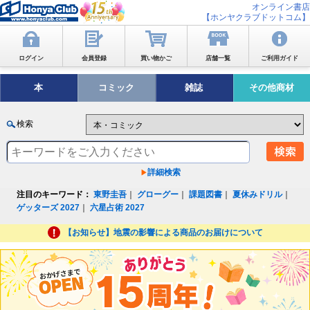
オンライン書店
【ホンヤクラブドットコム】
ログイン
会員登録
買い物かご
店舗一覧
ご利用ガイド
本
コミック
雑誌
その他商材
検索
詳細検索
注目のキーワード：
東野圭吾
｜
グローグー
｜
課題図書
｜
夏休みドリル
｜
ゲッターズ 2027
｜
六星占術 2027
【お知らせ】地震の影響による商品のお届けについて