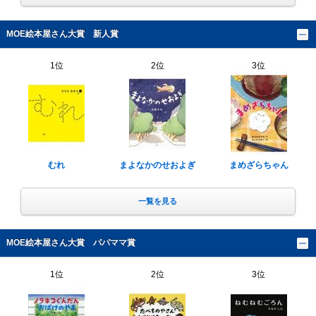
MOE絵本屋さん大賞 新人賞
1位
2位
3位
むれ
まよなかのせおよぎ
まめざらちゃん
一覧を見る
MOE絵本屋さん大賞 パパママ賞
1位
2位
3位