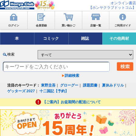
オンライン書店
【ホンヤクラブドットコム】
ログイン
会員登録
買い物かご
店舗一覧
ご利用ガイド
本
コミック
雑誌
その他商材
検索
詳細検索
注目のキーワード：
東野圭吾
｜
グローグー
｜
課題図書
｜
夏休みドリル
｜
ゲッターズ 2027
｜
十二国記【予約】
【ご案内】お盆期間の配送について