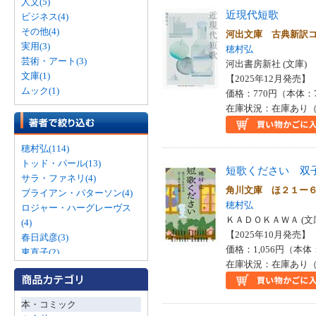
人文(5)
近現代短歌
ビジネス(4)
その他(4)
河出文庫 古典新訳
実用(3)
穂村弘
芸術・アート(3)
河出書房新社 (文庫)
文庫(1)
【2025年12月発売】 I
ムック(1)
価格：770円（本体：
在庫状況：在庫あり（
穂村弘(114)
トッド・パール(13)
短歌ください 双
サラ・ファネリ(4)
角川文庫 ほ２１ー
ブライアン・パターソン(4)
穂村弘
ロジャー・ハーグレーヴス
ＫＡＤＯＫＡＷＡ (文
(4)
【2025年10月発売】 I
春日武彦(3)
価格：1,056円（本体
東直子(2)
在庫状況：在庫あり（
角田光代(2)
スティーヴン・キング(1)
デイヴィッド・ダフ(1)
本・コミック
パンタグラフ(1)