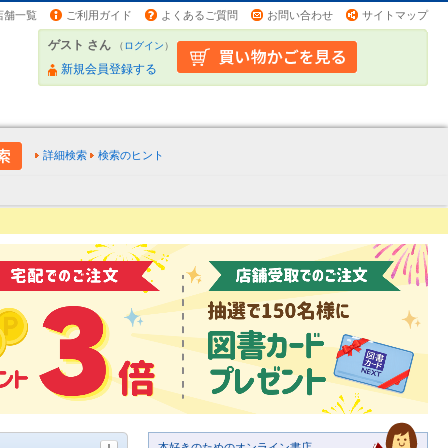
店舗一覧
ご利用ガイド
よくあるご質問
お問い合わせ
サイトマップ
ゲスト さん
（
ログイン
）
新規会員登録する
詳細検索
検索のヒント
本好きのためのオンライン書店