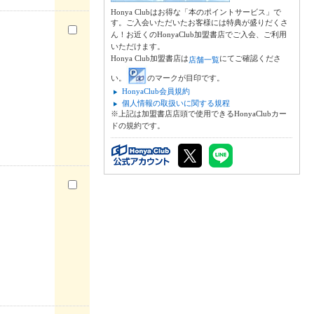
Honya Clubはお得な「本のポイントサービス」で
す。ご入会いただいたお客様には特典が盛りだくさ
ん！お近くのHonyaClub加盟書店でご入会、ご利用
いただけます。
Honya Club加盟書店は
にてご確認くださ
店舗一覧
い。
のマークが目印です。
HonyaClub会員規約
個人情報の取扱いに関する規程
※上記は加盟書店店頭で使用できるHonyaClubカー
ドの規約です。