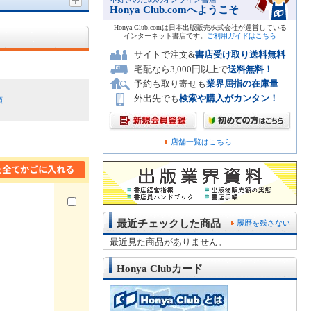
Honya Club.comへようこそ
Honya Club.comは日本出版販売株式会社が運営している
インターネット書店です。
ご利用ガイドはこちら
サイトで注文&
書店受け取り送料無料
宅配なら3,000円以上で
送料無料！
予約も取り寄せも
業界屈指の在庫量
外出先でも
検索や購入がカンタン！
順
店舗一覧はこちら
最近チェックした商品
履歴を残さない
最近見た商品がありません。
Honya Clubカード