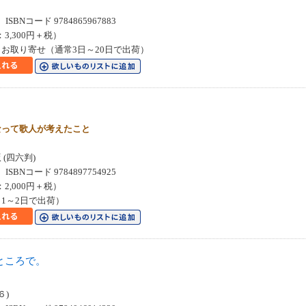
SBNコード 9784865967883
：3,300円＋税）
お取り寄せ（通常3日～20日で出荷）
なって歌人が考えたこと
(四六判)
SBNコード 9784897754925
：2,000円＋税）
1～2日で出荷）
ところで。
６)