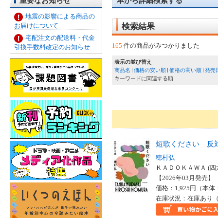
重要なお知らせ
本から詳細検索する
地震の影響による商品の
お届けについて
検索結果
宅配注文の配送料・代金
165
件の商品がみつかりました
引換手数料改定のお知らせ
表示の並び替え
商品名
価格の安い順
価格の高い順
発売
キーワードに関連する順
短歌ください 反
穂村弘
ＫＡＤＯＫＡＷＡ (四
【2026年03月発売】 I
価格：1,925円（本体
在庫状況：在庫あり（