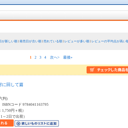
日が新しい順
発売日が古い順
売れている順
レビューが多い順
レビューの平均点が高い
1
2
3
4
次へ>
最後»
対に回して篇
六判)
SBNコード 9784041163795
：1,750円＋税）
1～2日で出荷）