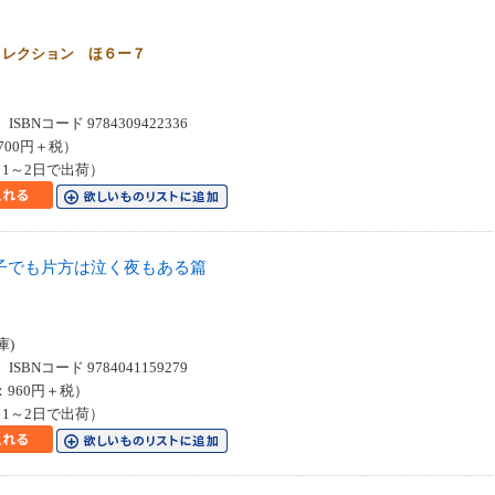
コレクション ほ６ー７
SBNコード 9784309422336
700円＋税）
1～2日で出荷）
子でも片方は泣く夜もある篇
６
庫)
SBNコード 9784041159279
：960円＋税）
1～2日で出荷）