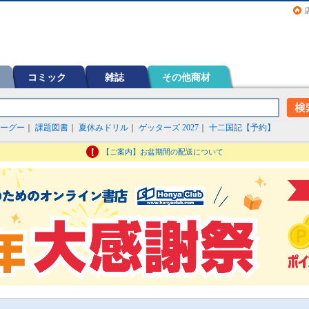
画（コミック）など在庫も充実
コミック
雑誌
その他商材
ーグー
｜
課題図書
｜
夏休みドリル
｜
ゲッターズ 2027
｜
十二国記【予約】
【ご案内】お盆期間の配送について