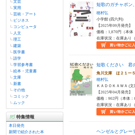
文芸
短歌のガチャポン
ピーター・Ｈ．レイノルズ
実用
(1)
穂村弘
芸術・アート
ベネディクト・カルボネリ
小学館 (四六判)
ビジネス
(1)
【2025年09月発売】 I
コンピュータ
マージョリー・プライスマン
価格：1,870円（本体
人文
(1)
在庫状況：在庫あり（
理工
メリー・アン・ホバーマン
建築
(1)
医学書
リズ・ピーション(1)
語学
ルイス・キャロル(1)
短歌ください 君
学習参考書
ヴィヴィアン・シュワルツ
絵本・児童書
角川文庫 ほ２１ー
(1)
文庫
穂村弘
寺田克也(1)
新書
ＫＡＤＯＫＡＷＡ (文
川上未映子(1)
その他
【2025年04月発売】 I
平松洋子(1)
コミック
価格：902円（本体：
東君平(1)
ムック
在庫状況：在庫あり（
栗木京子(1)
横尾忠則(1)
特集情報
津村記久子(1)
清水典佳(1)
本日発売
馬場あき子(1)
ヘンゼルとグレー
新聞で紹介された本