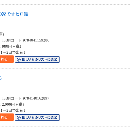
の家でオセロ篇
７
庫)
SBNコード 9784041159286
：980円＋税）
1～2日で出荷）
る
SBNコード 9784140162897
：2,000円＋税）
1～2日で出荷）