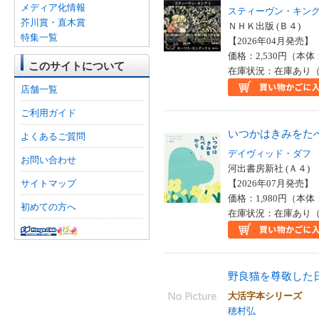
メディア化情報
スティーヴン・キン
芥川賞・直木賞
ＮＨＫ出版 (Ｂ４)
特集一覧
【2026年04月発売】 I
価格：2,530円（本体
このサイトについて
在庫状況：在庫あり（
店舗一覧
ご利用ガイド
いつかはきみをた
よくあるご質問
デイヴィッド・ダフ
お問い合わせ
河出書房新社 (Ａ４)
サイトマップ
【2026年07月発売】 I
価格：1,980円（本体
初めての方へ
在庫状況：在庫あり（
野良猫を尊敬した
大活字本シリーズ
穂村弘