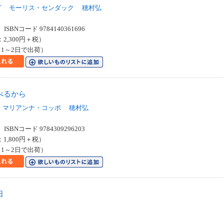
グ
モーリス・センダック
穂村弘
SBNコード 9784140361696
：2,300円＋税）
1～2日で出荷）
べるから
マリアンナ・コッポ
穂村弘
SBNコード 9784309296203
：1,800円＋税）
1～2日で出荷）
日