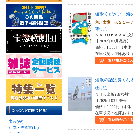
短歌ください 海
角川文庫 ほ２１ー
穂村弘
ＫＡＤＯＫＡＷＡ (文
【2026年03月発売】 I
価格：1,078円（本体
在庫状況：在庫あり（
短歌の話は長くな
穂村弘
ＮＨＫ出版 (四六判)
【2026年03月発売】 I
価格：2,200円（本体
在庫状況：在庫あり（
文芸(99)
絵本・児童書(45)