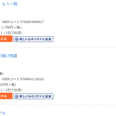
、もう一回
SBNコード 9784093898027
：1,700円＋税）
1～2日で出荷）
の抜け殻篇
５
庫)
SBNコード 9784041159262
820円＋税）
1～2日で出荷）
テル