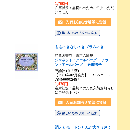
1,760円
在庫状況：品切れのためご注文いただ
けません
もものきなしのきプラムのき
児童図書館・絵本の部屋
ジャネット・アールバーグ
アラ
ン・アールバーグ
佐藤涼子
評論社 (Ｂ６変)
【1981年02月発売】 ISBNコード 9
784566002487
1,430円
在庫状況：品切れのため入荷お知らせ
にご登録下さい
消えたモートンとんだ大そうさく