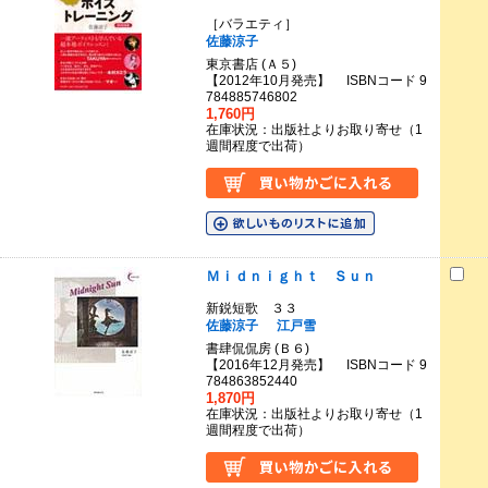
［バラエティ］
佐藤涼子
東京書店 (Ａ５)
【2012年10月発売】 ISBNコード 9
784885746802
1,760円
在庫状況：出版社よりお取り寄せ（1
週間程度で出荷）
Ｍｉｄｎｉｇｈｔ Ｓｕｎ
新鋭短歌 ３３
佐藤涼子
江戸雪
書肆侃侃房 (Ｂ６)
【2016年12月発売】 ISBNコード 9
784863852440
1,870円
在庫状況：出版社よりお取り寄せ（1
週間程度で出荷）