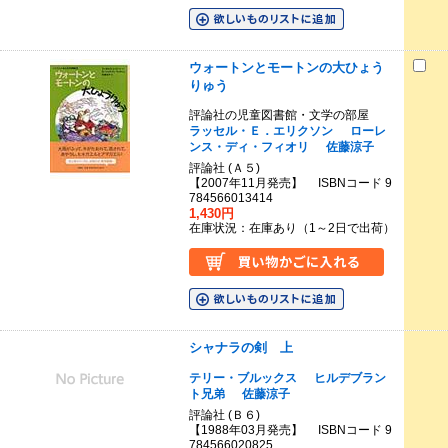
ウォートンとモートンの大ひょう
りゅう
評論社の児童図書館・文学の部屋
ラッセル・Ｅ．エリクソン
ローレ
ンス・ディ・フィオリ
佐藤涼子
評論社 (Ａ５)
【2007年11月発売】 ISBNコード 9
784566013414
1,430円
在庫状況：在庫あり（1～2日で出荷）
シャナラの剣 上
テリー・ブルックス
ヒルデブラン
ト兄弟
佐藤涼子
評論社 (Ｂ６)
【1988年03月発売】 ISBNコード 9
784566020825