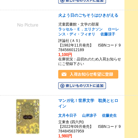
火よう日のごちそうはひきがえる
児童図書館・文学の部屋
ラッセル・Ｅ．エリクソン
ローレ
ンス・ディ・フィオリ
佐藤涼子
評論社 (Ａ５)
【1982年11月発売】 ISBNコード 9
784566012189
1,100円
在庫状況：品切れのため入荷お知らせ
にご登録下さい
マンガ化！世界文学 耽美とヒロ
イン
文月今日子
山岸凉子
佐藤史生
立東舎 (四六判)
【2022年09月発売】 ISBNコード 9
784845637959
1,980円