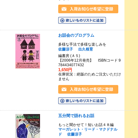
お話会のプログラム
多様な手法で多様な楽しみを
佐藤涼子
出久根育
編書房 (Ａ５)
【2006年12月発売】 ISBNコード 9
784434077432
1,650円
在庫状況：絶版のためご注文いただけ
ません
五分間で語れるお話
もっと聞かせて！短いお話４８編
マーガレット・リード・マクドナル
ド
佐藤涼子