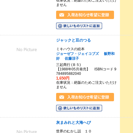
在庫状況：絶版のためご注文いただけ
ません
ジャックと豆のつる
ミキハウスの絵本
ジョーゼフ・ジェイコブズ
飯野和
好
佐藤涼子
三起商行 (Ｂ５)
【1988年05月発売】 ISBNコード 9
784895882040
1,650円
在庫状況：絶版のためご注文いただけ
ません
灰まみれと大海へび
世界のむかし話 １０