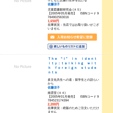
子どもと読書の世界を広げる
佐藤涼子
児童図書館研究会 (Ａ５)
【2005年05月発売】 ISBNコード 9
784902563016
1,650円
在庫状況：当店ではお取り扱いがござ
いません
Ｔｈｅ “Ｉ” ｉｎ ｉｄｅｎｔ
ｉｔｙ：ｔａｌｋｉｎｇ ｗｉｔ
ｈ ｆｏｒｅｉｇｎ ｓｔｕｄｅ
ｎｔｓ
多文化共生への道：留学生との語らい
から
佐藤涼子
南雲堂 (Ａ４)
【2005年01月発売】 ISBNコード 9
784523174394
2,200円
在庫状況：絶版のためご注文いただけ
ません