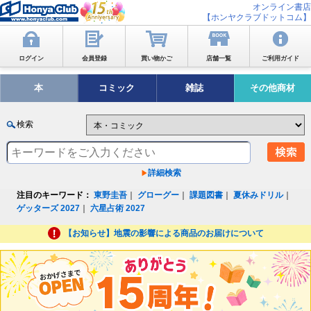
オンライン書店
【ホンヤクラブドットコム】
ログイン
会員登録
買い物かご
店舗一覧
ご利用ガイド
本
コミック
雑誌
その他商材
検索
詳細検索
注目のキーワード：
東野圭吾
｜
グローグー
｜
課題図書
｜
夏休みドリル
｜
ゲッターズ 2027
｜
六星占術 2027
【お知らせ】地震の影響による商品のお届けについて