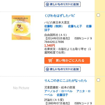
くびわをはずしたパピ
パピの東日本大震災
佐藤彰（牧師）
佐藤ちえ子
佐藤
涼子
自由国民社 (Ａ５)
【2014年03月発売】 ISBNコード 9
784426117696
1,540円
在庫状況：出版社よりお取り寄せ（1
週間程度で出荷）
りんごのきにこぶたがなったら
児童図書館・絵本の部屋
アーノルド・ローベル
アニタ・ロ
ーベル
佐藤涼子
評論社 (Ａ５変)
【1980年07月発売】 ISBNコード 9