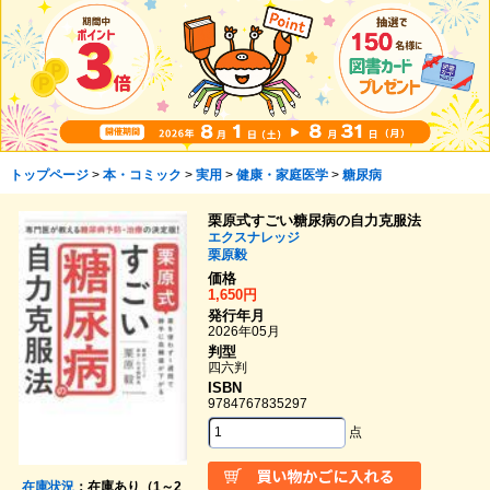
トップページ
>
本・コミック
>
実用
>
健康・家庭医学
>
糖尿病
栗原式すごい糖尿病の自力克服法
エクスナレッジ
栗原毅
価格
1,650円
発行年月
2026年05月
判型
四六判
ISBN
9784767835297
点
在庫状況
：在庫あり（1～2