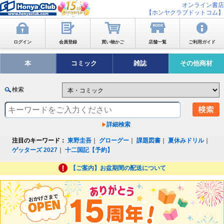
オンライン書店
【ホンヤクラブドットコム】
ログイン
会員登録
買い物かご
店舗一覧
ご利用ガイド
本
コミック
雑誌
その他商材
検索
詳細検索
注目のキーワード：
東野圭吾
｜
グローグー
｜
課題図書
｜
夏休みドリル
｜
ゲッターズ 2027
｜
十二国記【予約】
【ご案内】お盆期間の配送について