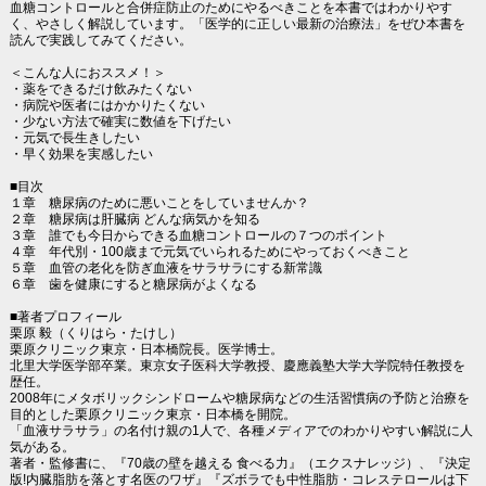
血糖コントロールと合併症防止のためにやるべきことを本書ではわかりやす
く、やさしく解説しています。「医学的に正しい最新の治療法」をぜひ本書を
読んで実践してみてください。
＜こんな人におススメ！＞
・薬をできるだけ飲みたくない
・病院や医者にはかかりたくない
・少ない方法で確実に数値を下げたい
・元気で長生きしたい
・早く効果を実感したい
■目次
１章 糖尿病のために悪いことをしていませんか？
２章 糖尿病は肝臓病 どんな病気かを知る
３章 誰でも今日からできる血糖コントロールの７つのポイント
４章 年代別・100歳まで元気でいられるためにやっておくべきこと
５章 血管の老化を防ぎ血液をサラサラにする新常識
６章 歯を健康にすると糖尿病がよくなる
■著者プロフィール
栗原 毅（くりはら・たけし）
栗原クリニック東京・日本橋院長。医学博士。
北里大学医学部卒業。東京女子医科大学教授、慶應義塾大学大学院特任教授を
歴任。
2008年にメタボリックシンドロームや糖尿病などの生活習慣病の予防と治療を
目的とした栗原クリニック東京・日本橋を開院。
「血液サラサラ」の名付け親の1人で、各種メディアでのわかりやすい解説に人
気がある。
著者・監修書に、『70歳の壁を越える 食べる力』（エクスナレッジ）、『決定
版!内臓脂肪を落とす名医のワザ』『ズボラでも中性脂肪・コレステロールは下