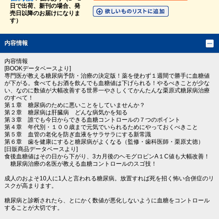
日で出荷、新刊の場合、発
売日以降のお届けになりま
す）
内容情報
内容情報
[BOOKデータベースより]
専門医が教える糖尿病予防・治療の決定版！薬を使わず１週間で勝手に血糖値
が下がる。食べてもお酒を飲んでも血糖値は下げられる！やるべきことが少な
い、なのに数値が大幅改善する世界一やさしくてかんたんな栗原式糖尿病治療
のすべて！
第１章 糖尿病のために悪いことをしていませんか？
第２章 糖尿病は肝臓病 どんな病気かを知る
第３章 誰でも今日からできる血糖コントロールの７つのポイント
第４章 年代別・１００歳まで元気でいられるためにやっておくべきこと
第５章 血管の老化を防ぎ血液をサラサラにする新常識
第６章 歯を健康にすると糖尿病がよくなる（監修・歯科医師・栗原丈徳）
[日販商品データベースより]
食後血糖値はその日から下がり、3カ月後のヘモグロビンA１C値も大幅改善！
糖尿病治療の名医が教える血糖コントロールのスゴ技！
成人のおよそ10人に1人と言われる糖尿病。放置すれば死を招く怖い合併症のリ
スクが高まります。
糖尿病と診断されたら、とにかく数値が悪化しないように血糖をコントロール
することが大切です。