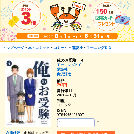
トップページ
>
本・コミック
>
コミック
>
講談社
>
モーニングＫＣ
俺のお受験 ４
モーニングＫＣ
講談社
奥沢清之
価格
792円
発行年月
2026年01月
判型
コミック
ISBN
9784065426807
点
在庫状況
：出版社よりお取