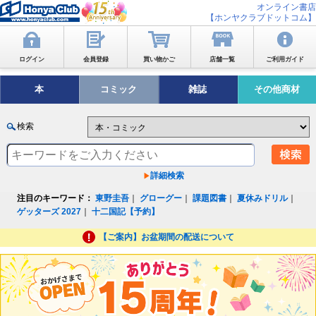
オンライン書店
【ホンヤクラブドットコム】
ログイン
会員登録
買い物かご
店舗一覧
ご利用ガイド
本
コミック
雑誌
その他商材
検索
詳細検索
注目のキーワード：
東野圭吾
｜
グローグー
｜
課題図書
｜
夏休みドリル
｜
ゲッターズ 2027
｜
十二国記【予約】
【ご案内】お盆期間の配送について