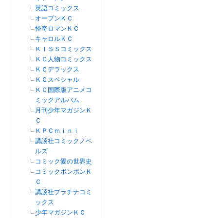
英語コミックス
オープンＫＣ
怪奇ロマンＫＣ
キャロルＫＣ
ＫＩＳＳコミックス
ＫＣ人物コミックス
ＫＣデラックス
ＫＣスペシャル
ＫＣ国際版アニメコ
ミックアルバム
月刊少年マガジンＫ
Ｃ
ＫＰＣｍｉｎｉ
講談社コミックノベ
ルズ
コミック愛の世界史
コミックボンボンＫ
Ｃ
講談社プラチナコミ
ックス
少年マガジンＫＣ