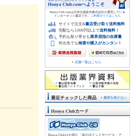
Honya Club.comへようこそ
Honya Club.comは日本出版販売株式会社が運営している
インターネット書店です。
ご利用ガイドはこちら
サイトで注文&
書店受け取り送料無料
宅配なら3,000円以上で
送料無料！
予約も取り寄せも
業界屈指の在庫量
外出先でも
検索や購入がカンタン！
店舗一覧はこちら
最近チェックした商品
履歴を残さない
Honya Clubカード
Honya Clubはお得な「本のポイントサービス」で