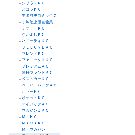
シリウスＫＣ
スコラＫＣ
中国歴史コミックス
手塚治虫漫画全集
デザートＫＣ
なかよしＫＣ
ハ゜ーティＫＣ
ＢＥＬＯＶＥＫＣ
フレンドＫＣ
フェニックスＫＣ
プレミアムＫＣ
別冊フレンドＫＣ
ベストカーＫＣ
ペーパーバックＫＣ
ホラーＫＣ
ポケットＫＣ
マイブックＫＣ
マガジンＺＫＣ
ＭｅＫＣ
ＭｉＭｉＫＣ
Ｍｒマガジン