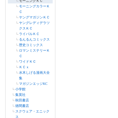
モーニングＫＣ
モーニングカラーＫ
Ｃ
ヤングマガジンＫＣ
ヤングレディデラツ
クスＫＣ
ライバルＫＣ
るんるんコミックス
歴史コミックス
ロマンミステリーＫ
Ｃ
ワイドＫＣ
ＫＣｘ
水木しげる漫画大全
集
マガジンエッジKC
小学館
集英社
秋田書店
徳間書店
スクウェア・エニック
ス