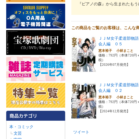
『ピアノの森』から生まれたもう
この商品をご覧のお客様は、こんな
ＪＪＭ女子柔道部物語
会人編 ０５
恵本裕子 小林まこと
価格：792円（本体720円
税）
【2026年07月発売】
ＪＪＭ女子柔道部物語
会人編 ０２
恵本裕子 小林まこと
価格：792円（本体720円
税）
【2024年12月発売】
本・コミック
ツイート
文芸