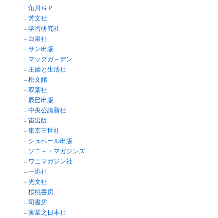
角川ＧＰ
芳文社
学習研究社
白泉社
サン出版
マッグガ－デン
主婦と生活社
松文館
双葉社
辰巳出版
中央公論新社
宙出版
東京三世社
シュベール出版
ソニ－・マガジンズ
ワニマガジン社
一迅社
光文社
桜桃書房
司書房
実業之日本社