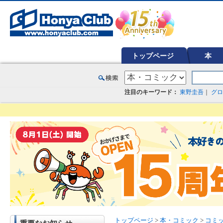
オンライン書店【ホンヤクラブ】はお好きな本屋での受け取りで送料無料！新刊予約・通販も。本（書籍）、雑誌、漫
トップページ
本
注目のキーワード：
東野圭吾
｜
グロ
トップページ
>
本・コミック
>
コミ