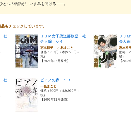
ひとつの物語が、いま幕を開ける――。
商品もチェックしています。
 社
ＪＪＭ女子柔道部物語 社
ＪＪＭ
会人編 ０４
会人編
恵本裕子 小林まこと
恵本裕
＋
価格：792円（本体720円＋
価格：7
税）
税）
【2026年02月発売】
【202
 社
ピアノの森 １３
一色まこと
価格：990円（本体900円＋
税）
＋
【2006年12月発売】