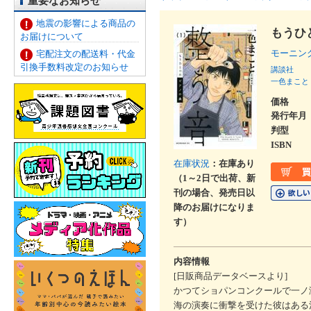
重要なお知らせ
地震の影響による商品の
もうひ
お届けについて
モーニ
宅配注文の配送料・代金
引換手数料改定のお知らせ
講談社
一色まこと
価格
発行年月
判型
ISBN
在庫状況
：在庫あり
（1～2日で出荷、新
刊の場合、発売日以
降のお届けになりま
す）
内容情報
[日販商品データベースより]
かつてショパンコンクールで一ノ
海の演奏に衝撃を受けた彼はある