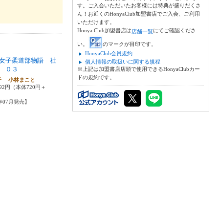
す。ご入会いただいたお客様には特典が盛りだくさ
ん！お近くのHonyaClub加盟書店でご入会、ご利用
いただけます。
Honya Club加盟書店は
にてご確認くださ
店舗一覧
い。
のマークが目印です。
HonyaClub会員規約
女子柔道部物語 社
個人情報の取扱いに関する規程
 ０３
※上記は加盟書店店頭で使用できるHonyaClubカー
ドの規約です。
子 小林まこと
92円（本体720円＋
5年07月発売】