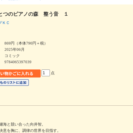
とつのピアノの森 整う音 １
ングＫＣ
869円（本体790円＋税）
2025年06月
コミック
9784065397039
点
瀬海と競い合った向井智。
決意を胸に、調律の世界を目指す。