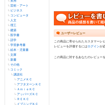
実用
芸術・アート
ビジネス
コンピュータ
人文
理工
建築
ユーザーレビュー
医学書
語学
この商品に寄せられたカスタマーレ
学習参考書
レビューを評価するには
ログイン
が
絵本・児童書
文庫
この商品に対するあなたのレビュー
新書
その他
コミック
講談社
アニメＫＣ
アフタヌーンＫＣ
ＡｍｉｅＫＣ
アッパーズＫＣ
ＲＥＫＣ
イブニングＫＣ