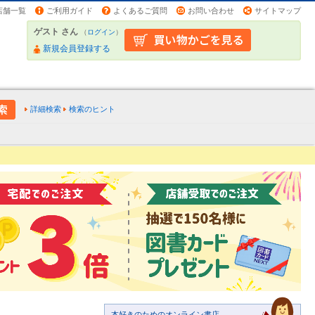
店舗一覧
ご利用ガイド
よくあるご質問
お問い合わせ
サイトマップ
ゲスト さん
（
ログイン
）
新規会員登録する
詳細検索
検索のヒント
本好きのためのオンライン書店