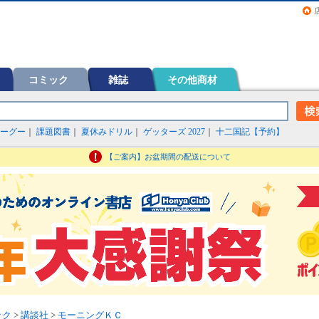
画（コミック）など在庫も充実
コミック
雑誌
その他商材
ーグー
｜
課題図書
｜
夏休みドリル
｜
ゲッターズ 2027
｜
十二国記【予約】
【ご案内】お盆期間の配送について
ック
>
講談社
>
モーニングＫＣ