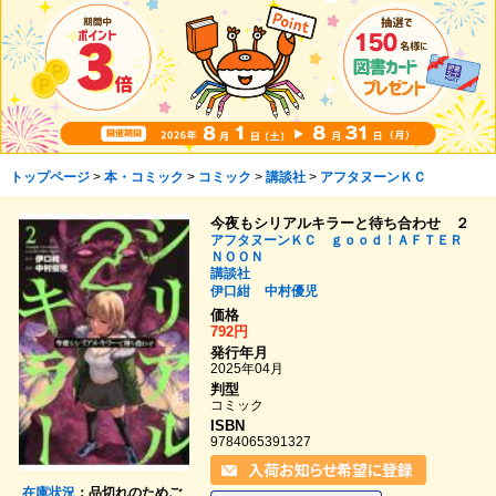
トップページ
>
本・コミック
>
コミック
>
講談社
>
アフタヌーンＫＣ
今夜もシリアルキラーと待ち合わせ ２
アフタヌーンＫＣ ｇｏｏｄ！ＡＦＴＥＲ
ＮＯＯＮ
講談社
伊口紺
中村優児
価格
792円
発行年月
2025年04月
判型
コミック
ISBN
9784065391327
在庫状況
：品切れのためご