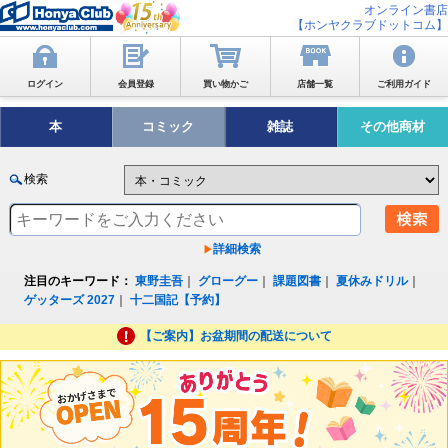
オンライン書店
【ホンヤクラブドットコム】
ログイン
会員登録
買い物かご
店舗一覧
ご利用ガイド
本
コミック
雑誌
その他商材
検索
詳細検索
注目のキーワード：
東野圭吾
｜
グローグー
｜
課題図書
｜
夏休みドリル
｜
ゲッターズ 2027
｜
十二国記【予約】
【ご案内】お盆期間の配送について