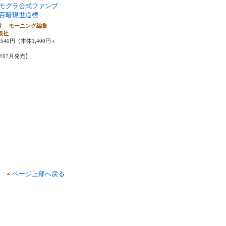
モグラ公式ファンブ
百暗現世道標
実 モーニング編集
談社
540円（本体1,400円＋
5年07月発売】
ページ上部へ戻る