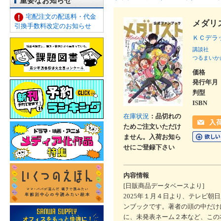
重要なお知らせ
宅配注文の配送料・代金
メダリ
引換手数料改定のお知らせ
ＫＣデ
講談社
つるまいか
価格
発行年月
判型
ISBN
在庫状況
：品切れの
ためご注文いただけ
ません。入荷お知ら
せにご登録下さい
内容情報
[日販商品データベースより]
2025年１月４日より、テレビ朝日
ンブックです。著者の頭の中だけ
に、未発表ネーム２本など、この