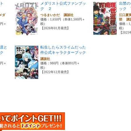
スト
メダリスト公式ファンブッ
出禁の
ク ２
ック 
メダ
つるまいかだ 講談社
江口夏
価格：1,650円（本体1,500円＋
部 講
0円＋
税）
価格：1,
【2026年01月発売】
税）
【202
凛と
転生したらスライムだった
ク
件公式キャラクターブック
講談社
0円＋
価格：980円（本体891円＋
税）
【2022年12月発売】