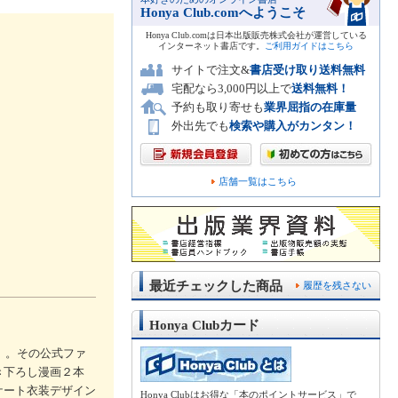
Honya Club.comへようこそ
Honya Club.comは日本出版販売株式会社が運営している
インターネット書店です。
ご利用ガイドはこちら
サイトで注文&
書店受け取り送料無料
宅配なら3,000円以上で
送料無料！
予約も取り寄せも
業界屈指の在庫量
外出先でも
検索や購入がカンタン！
店舗一覧はこちら
最近チェックした商品
履歴を残さない
Honya Clubカード
ト』。その公式ファ
き下ろし漫画２本
ケート衣装デザイン
Honya Clubはお得な「本のポイントサービス」で