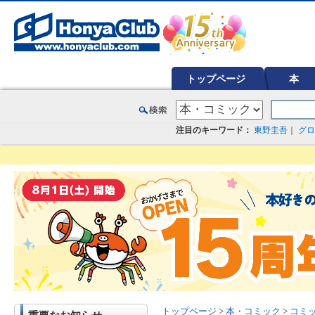
オンライン書店【ホンヤクラブ】はお好きな本屋での受け取りで送料無料！新刊予約・通販も。本（書籍）、雑誌、漫
トップページ
本
注目のキーワード：
東野圭吾
｜
グロ
トップページ
>
本・コミック
>
コミ