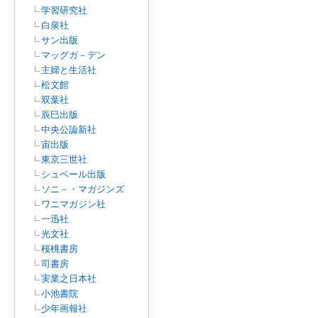
学習研究社
白泉社
サン出版
マッグガ－デン
主婦と生活社
松文館
双葉社
辰巳出版
中央公論新社
宙出版
東京三世社
シュベール出版
ソニ－・マガジンズ
ワニマガジン社
一迅社
光文社
桜桃書房
司書房
実業之日本社
小池書院
少年画報社