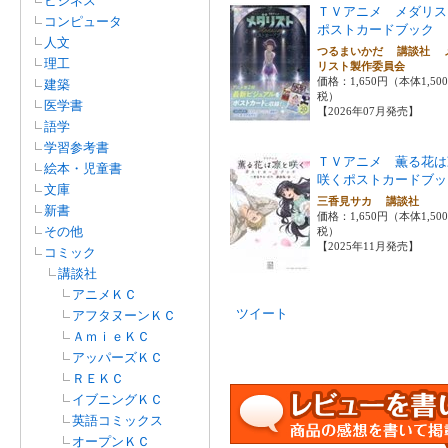
ビジネス
ＴＶアニメ メダリ
コンピュータ
ポストカードブック
人文
つるまいかだ 講談社 
理工
リスト製作委員会
価格：1,650円（本体1,50
建築
税）
医学書
【2026年07月発売】
語学
学習参考書
ＴＶアニメ 薫る花は
絵本・児童書
咲くポストカードブッ
文庫
三香見サカ 講談社
新書
価格：1,650円（本体1,50
その他
税）
【2025年11月発売】
コミック
講談社
アニメＫＣ
ツイート
アフタヌーンＫＣ
ＡｍｉｅＫＣ
アッパーズＫＣ
ＲＥＫＣ
イブニングＫＣ
英語コミックス
オープンＫＣ