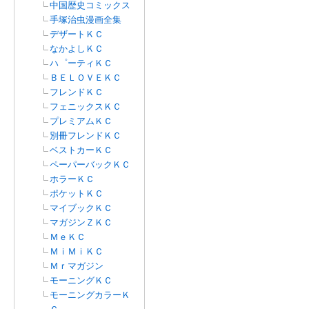
中国歴史コミックス
手塚治虫漫画全集
デザートＫＣ
なかよしＫＣ
ハ゜ーティＫＣ
ＢＥＬＯＶＥＫＣ
フレンドＫＣ
フェニックスＫＣ
プレミアムＫＣ
別冊フレンドＫＣ
ベストカーＫＣ
ペーパーバックＫＣ
ホラーＫＣ
ポケットＫＣ
マイブックＫＣ
マガジンＺＫＣ
ＭｅＫＣ
ＭｉＭｉＫＣ
Ｍｒマガジン
モーニングＫＣ
モーニングカラーＫ