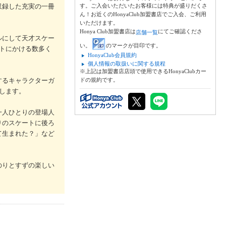
収録した充実の一冊
す。ご入会いただいたお客様には特典が盛りだくさ
ん！お近くのHonyaClub加盟書店でご入会、ご利用
いただけます。
Honya Club加盟書店は
にてご確認くださ
店舗一覧
ルにして天才スケー
い。
のマークが目印です。
トにかける数多く
HonyaClub会員規約
個人情報の取扱いに関する規程
※上記は加盟書店店頭で使用できるHonyaClubカー
するキャラクターガ
ドの規約です。
します。
一人ひとりの登場人
りのスケートに後ろ
て生まれた？」など
のりとすずの楽しい