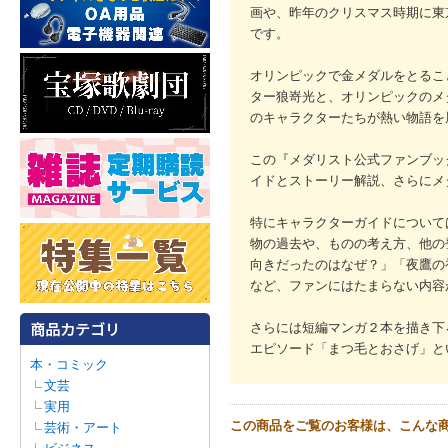
画や、昨年のクリスマス時期に東
です。
オリンピックで金メダルをとるこ
ター狼嵜光と、オリンピックのメ
のキャラクターたちが熱い物語を
この『メダリスト公式ファンブッ
イドとストーリー解説、さらにメ
特にキャラクターガイドについて
物の過去や、ものの考え方、他の
向きだったのはなぜ？」「夜鷹の
など、ファンにはたまらない内容
さらには短編マンガ２本を描き下
エピソード「まつ毛とおさげ」と
本・コミック
文芸
実用
この商品をご覧のお客様は、こんな
芸術・アート