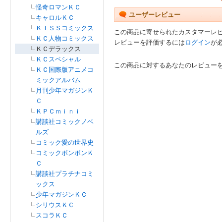
怪奇ロマンＫＣ
ユーザーレビュー
キャロルＫＣ
ＫＩＳＳコミックス
この商品に寄せられたカスタマーレ
ＫＣ人物コミックス
レビューを評価するには
ログイン
が
ＫＣデラックス
ＫＣスペシャル
この商品に対するあなたのレビュー
ＫＣ国際版アニメコ
ミックアルバム
月刊少年マガジンＫ
Ｃ
ＫＰＣｍｉｎｉ
講談社コミックノベ
ルズ
コミック愛の世界史
コミックボンボンＫ
Ｃ
講談社プラチナコミ
ックス
少年マガジンＫＣ
シリウスＫＣ
スコラＫＣ