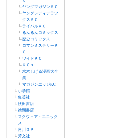
Ｃ
ヤングマガジンＫＣ
ヤングレディデラツ
クスＫＣ
ライバルＫＣ
るんるんコミックス
歴史コミックス
ロマンミステリーＫ
Ｃ
ワイドＫＣ
ＫＣｘ
水木しげる漫画大全
集
マガジンエッジKC
小学館
集英社
秋田書店
徳間書店
スクウェア・エニック
ス
角川ＧＰ
芳文社