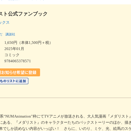
スト公式ファンブック
ラックス
だ
講談社
1,650円（本体1,500円＋税）
2025年01月
コミック
9784065378571
系“NUMAnimation”枠にてTVアニメが放送される、大人気漫画『メダリス
にある、『メダリスト』のキャラクターたちのバックストーリーのほか、描
本でしか読めない内容がいっぱい！ さらに、いのり、ミケ、光、絵馬のス