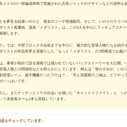
京メトロの一部編成車両で実施された広告ジャックのデザインなどの資料も
とを夢見る結束いのりと、彼女のコーチ明浦路司。そして、いのりのライバ
ダリスト夜鷹純。漫画『メダリスト』は、この4人を中心にフィギュアスケー
展開します。
ク』では、中部ブロック大会前までを中心に、魅力的な登場人物たちを紹介
ダリストの作品世界を深掘りした「もっと！メダリスト」の3部構成でお届け
は、著者が初めて語る漫画では描かれていないバックストーリーを大公開。
登場人物との関係性などを明らかにしています。例えば「母のぞみが、いの
初登場シーン、超不機嫌だったワケは？」「司と加護家のご縁は、どうやっ
がいっぱいです。
ろし。またナッチンとミケの出会いを描いた「キャット☆ファイト」と、い
いう未発表ネーム2本も収録しています。
商品もチェックしています。