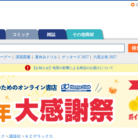
画（コミック）など在庫も充実
コミック
雑誌
その他商材
ーグー
｜
課題図書
｜
夏休みドリル
｜
ゲッターズ 2027
｜
六星占術 2027
【お知らせ】地震の影響による商品のお届けについて
ック
>
講談社
>
ＫＣデラックス