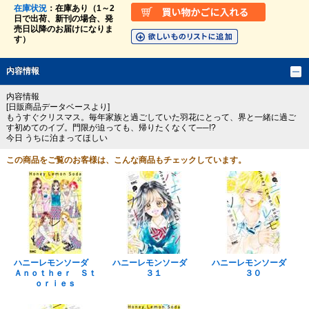
在庫状況
：在庫あり（1～2
日で出荷、新刊の場合、発
売日以降のお届けになりま
す）
内容情報
内容情報
[日販商品データベースより]
もうすぐクリスマス。毎年家族と過ごしていた羽花にとって、界と一緒に過ご
す初めてのイブ。門限が迫っても、帰りたくなくて──!?
今日 うちに泊まってほしい
この商品をご覧のお客様は、こんな商品もチェックしています。
ハニーレモンソーダ
ハニーレモンソーダ
ハニーレモンソーダ
Ａｎｏｔｈｅｒ Ｓｔ
３１
３０
ｏｒｉｅｓ