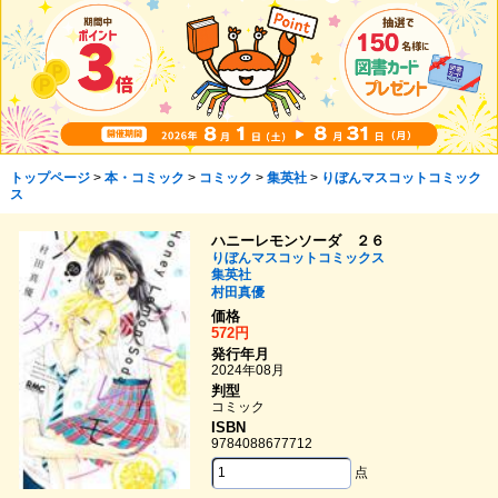
トップページ
>
本・コミック
>
コミック
>
集英社
>
りぼんマスコットコミック
ス
ハニーレモンソーダ ２６
りぼんマスコットコミックス
集英社
村田真優
価格
572円
発行年月
2024年08月
判型
コミック
ISBN
9784088677712
点