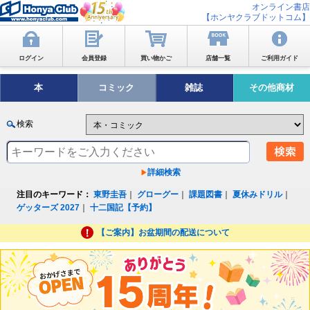
オンライン書店
【ホンヤクラブドットコム】
ログイン
会員登録
買い物かご
店舗一覧
ご利用ガイド
本
コミック
雑誌
その他商材
検索
詳細検索
注目のキーワード：
東野圭吾
｜
グローグー
｜
課題図書
｜
夏休みドリル
｜
ゲッターズ 2027
｜
十二国記【予約】
【ご案内】お盆期間の配送について