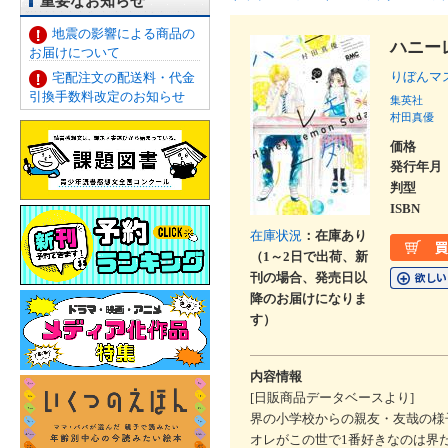
重要なお知らせ
地震の影響による商品の
ハニー
お届けについて
りぼんマ
宅配注文の配送料・代金
引換手数料改定のお知らせ
集英社
村田真優
価格
発行年月
判型
ISBN
在庫状況
：在庫あり
（1～2日で出荷、新
刊の場合、発売日以
降のお届けになりま
す）
内容情報
[日販商品データベースより]
界の小学校からの親友・友哉の様
オレがこの世で1番好きなのは界