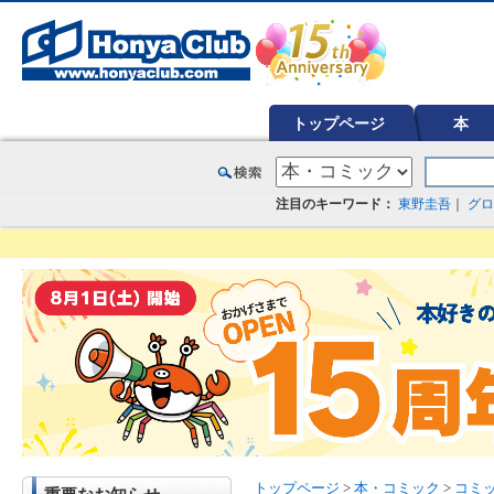
オンライン書店【ホンヤクラブ】はお好きな本屋での受け取りで送料無料！新刊予約・通販も。本（書籍）、雑誌、漫
トップページ
本
注目のキーワード：
東野圭吾
｜
グロ
トップページ
>
本・コミック
>
コミ