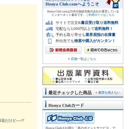
Honya Club.comへようこそ
Honya Club.comは日本出版販売株式会社が運営している
インターネット書店です。
ご利用ガイドはこちら
サイトで注文&
書店受け取り送料無料
宅配なら3,000円以上で
送料無料！
予約も取り寄せも
業界屈指の在庫量
外出先でも
検索や購入がカンタン！
店舗一覧はこちら
最近チェックした商品
履歴を残さない
Honya Clubカード
だけど──!?
Honya Clubはお得な「本のポイントサービス」で