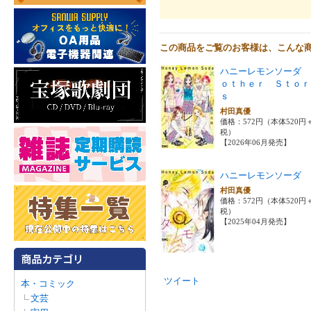
この商品をご覧のお客様は、こんな
ハニーレモンソーダ 
ｏｔｈｅｒ Ｓｔｏｒ
ｓ
村田真優
価格：572円（本体520円
税）
【2026年06月発売】
ハニーレモンソーダ 
村田真優
価格：572円（本体520円
税）
【2025年04月発売】
ツイート
本・コミック
文芸