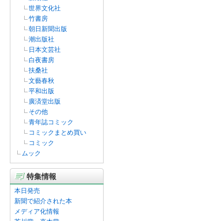
世界文化社
竹書房
朝日新聞出版
潮出版社
日本文芸社
白夜書房
扶桑社
文藝春秋
平和出版
廣済堂出版
その他
青年誌コミック
コミックまとめ買い
コミック
ムック
特集情報
本日発売
新聞で紹介された本
メディア化情報