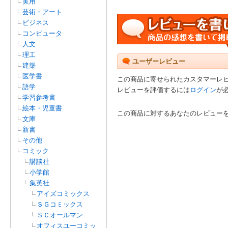
実用
芸術・アート
ビジネス
コンピュータ
人文
理工
ユーザーレビュー
建築
医学書
この商品に寄せられたカスタマーレ
語学
レビューを評価するには
ログイン
が
学習参考書
絵本・児童書
この商品に対するあなたのレビュー
文庫
新書
その他
コミック
講談社
小学館
集英社
アイズコミックス
ＳＧコミックス
ＳＣオールマン
オフィスユーコミッ