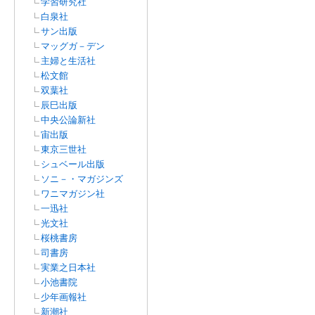
学習研究社
白泉社
サン出版
マッグガ－デン
主婦と生活社
松文館
双葉社
辰巳出版
中央公論新社
宙出版
東京三世社
シュベール出版
ソニ－・マガジンズ
ワニマガジン社
一迅社
光文社
桜桃書房
司書房
実業之日本社
小池書院
少年画報社
新潮社