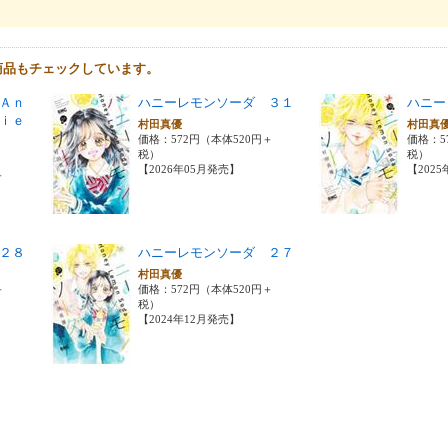
商品もチェックしています。
Ａｎ
ハニーレモンソーダ ３１
ハニー
ｉｅ
村田真優
村田真
価格：572円（本体520円＋
価格：5
税）
税）
【2026年05月発売】
【202
＋
２８
ハニーレモンソーダ ２７
村田真優
＋
価格：572円（本体520円＋
税）
【2024年12月発売】