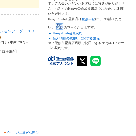
す。ご入会いただいたお客様には特典が盛りだくさ
ん！お近くのHonyaClub加盟書店でご入会、ご利用
いただけます。
Honya Club加盟書店は
にてご確認くださ
店舗一覧
い。
のマークが目印です。
レモンソーダ ３０
HonyaClub会員規約
優
個人情報の取扱いに関する規程
72円（本体520円＋
※上記は加盟書店店頭で使用できるHonyaClubカー
ドの規約です。
5年12月発売】
ページ上部へ戻る