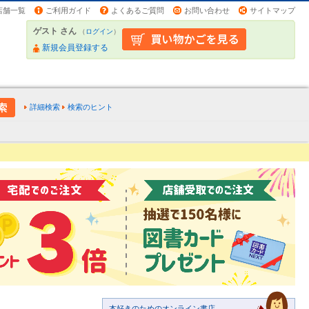
店舗一覧
ご利用ガイド
よくあるご質問
お問い合わせ
サイトマップ
ゲスト さん
（
ログイン
）
新規会員登録する
詳細検索
検索のヒント
本好きのためのオンライン書店