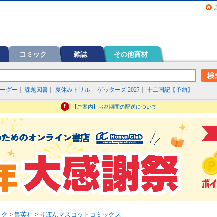
画（コミック）など在庫も充実
コミック
雑誌
その他商材
ーグー
｜
課題図書
｜
夏休みドリル
｜
ゲッターズ 2027
｜
十二国記【予約】
【ご案内】お盆期間の配送について
ック
>
集英社
>
りぼんマスコットコミックス