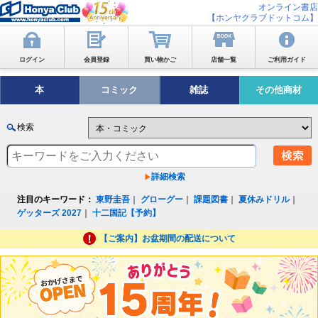
オンライン書店
【ホンヤクラブドットコム】
ログイン
会員登録
買い物かご
店舗一覧
ご利用ガイド
本
コミック
雑誌
その他商材
検索
詳細検索
注目のキーワード：
東野圭吾
｜
グローグー
｜
課題図書
｜
夏休みドリル
｜
ゲッターズ 2027
｜
十二国記【予約】
【ご案内】お盆期間の配送について