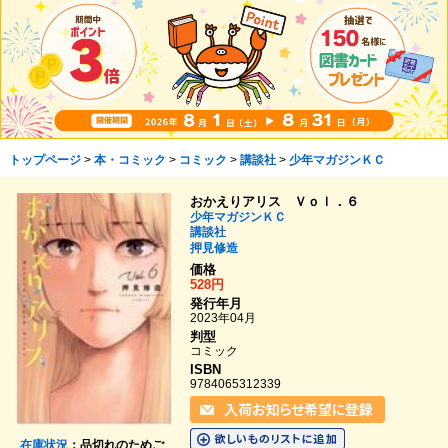
トップページ
>
本・コミック
>
コミック
>
講談社
>
少年マガジンＫＣ
おかえりアリス Ｖｏｌ．６
少年マガジンＫＣ
講談社
押見修造
価格
528円
発行年月
2023年04月
判型
コミック
ISBN
9784065312339
在庫状況
：品切れのためご