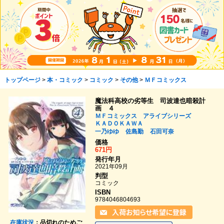
トップページ
>
本・コミック
>
コミック
>
その他
>
ＭＦコミックス
魔法科高校の劣等生 司波達也暗殺計
画 ４
ＭＦコミックス アライブシリーズ
ＫＡＤＯＫＡＷＡ
一乃ゆゆ
佐島勤
石田可奈
価格
671円
発行年月
2021年09月
判型
コミック
ISBN
9784046804693
在庫状況
：品切れのためご