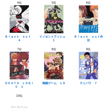
4位
5位
6位
Ｂｌａｃｋ ｏｕｔ
イノセントアッシュ
Ｂｌａｃｋ ｏｕｔ外
４
１
伝
7位
8位
9位
ＤＥＡＴＨ ＬＯＧＩ
海賊ゲーム １９
テニパラ ７
Ｃ １
10位