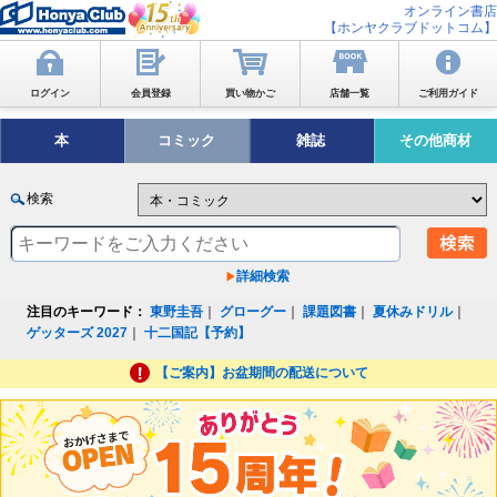
オンライン書店
【ホンヤクラブドットコム】
ログイン
会員登録
買い物かご
店舗一覧
ご利用ガイド
本
コミック
雑誌
その他商材
検索
詳細検索
注目のキーワード：
東野圭吾
｜
グローグー
｜
課題図書
｜
夏休みドリル
｜
ゲッターズ 2027
｜
十二国記【予約】
【ご案内】お盆期間の配送について