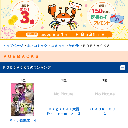
トップページ
>
本・コミック
>
コミック
>
その他
> ＰＯＥＢＡＣＫＳ
ＰＯＥＢＡＣＫＳ
ＰＯＥＢＡＣＫＳのランキング
1位
2位
3位
Ｄｉｇｉｔａｌ大百
ＢＬＡＣＫ ＯＵＴ
科・ｒｅーｍｉｘ ２
１
Ｍｒ．猿野球 ４