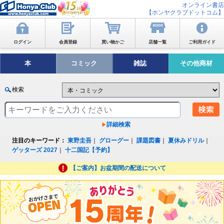
オンライン書店
【ホンヤクラブドットコム】
ログイン
会員登録
買い物かご
店舗一覧
ご利用ガイド
本
コミック
雑誌
その他商材
検索
詳細検索
注目のキーワード：
東野圭吾
｜
グローグー
｜
課題図書
｜
夏休みドリル
｜
ゲッターズ 2027
｜
十二国記【予約】
【ご案内】お盆期間の配送について