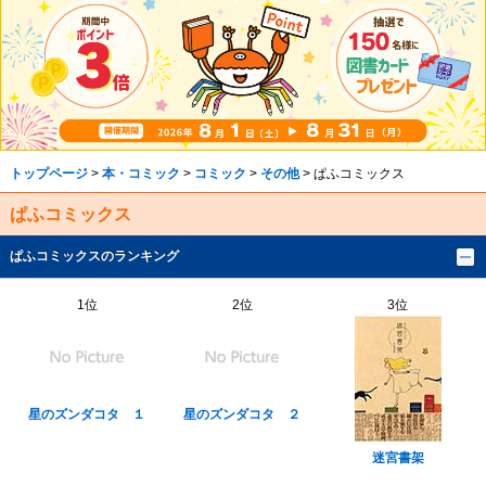
トップページ
>
本・コミック
>
コミック
>
その他
> ぱふコミックス
ぱふコミックス
ぱふコミックスのランキング
1位
2位
3位
星のズンダコタ １
星のズンダコタ ２
迷宮書架