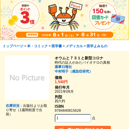
トップページ
>
本・コミック
>
医学書
>
メディカル
>
医学よみもの
オウムと７３１と新型コロナ
時代の証人がみたバイオテロの真相
薬事日報社
中村明子（感染症研究）
価格
1,540円
発行年月
2021年09月
判型
四六判
在庫状況
：出版社よりお取
ISBN
り寄せ（1週間程度で出
9784840815628
荷）
点