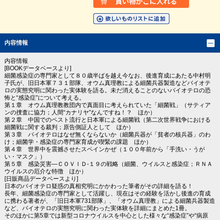
内容情報
内容情報
[BOOKデータベースより]
細菌感染症の専門家として８０歳半ばを越え今なお、後進育成にあたる中村明
子氏が、旧日本軍７３１部隊、オウム真理教による細菌兵器製造などバイオテ
ロの実態究明に関わった実体験を語る。未だ消えることのないバイオテロの恐
怖と“感染症”について考える。
第１章 オウム真理教教団内で真面目に考えられていた「細菌戦」（サティア
ンの捜査に協力；人間“カナリヤ”なんですね！？ ほか）
第２章 中国でのペスト流行と日本軍による細菌戦（第二次世界戦争における
細菌戦に関する裁判；原告側証人として ほか）
第３章 バイオテロはなぜ無くならないか（細菌兵器が「貧者の核兵器」のわ
け；細菌学・感染症の専門家育成が喫緊の課題 ほか）
第４章 世界中を震撼させたスペインかぜ（１００年前から「手洗い・うが
い・マスク」）
第５章 感染災害―ＣＯＶＩＤ‐１９の戦略（細菌、ウイルスと感染症；ＲＮＡ
ウイルスの厄介な特徴 ほか）
[日販商品データベースより]
日本のバイオテロ疑惑の真相究明にかかわった筆者がその詳細を語る！
長年、細菌感染症の専門家として活躍し、現在はその経験を活かし後進の育成
に携わる著者が、「旧日本軍731部隊」、「オウム真理教」による細菌兵器製造
など、バイオテロの実態究明に関わった実体験を詳細にまとめた1冊。
そのほかに第5章では新型コロナウイルスを中心とした様々な“感染症”や“病原