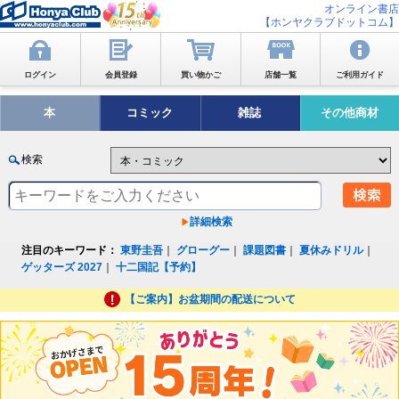
オンライン書店
【ホンヤクラブドットコム】
ログイン
会員登録
買い物かご
店舗一覧
ご利用ガイド
本
コミック
雑誌
その他商材
検索
詳細検索
注目のキーワード：
東野圭吾
｜
グローグー
｜
課題図書
｜
夏休みドリル
｜
ゲッターズ 2027
｜
十二国記【予約】
【ご案内】お盆期間の配送について