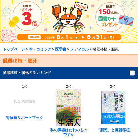
トップページ
>
本・コミック
>
医学書
>
メディカル
> 臓器移植・脳死
臓器移植・脳死
臓器移植・脳死のランキング
1位
2位
3位
腎移植サポートブック
私の臓器はだれのもの
「脳死」と臓器移植
ですか