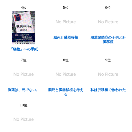
4位
5位
6位
脳死と臓器移植
胆道閉鎖症の子供と肝
臓移植
『犠牲』への手紙
7位
8位
9位
脳死は、死でない。
脳死と臓器移植を考え
私は肝移植で救われた
る
10位