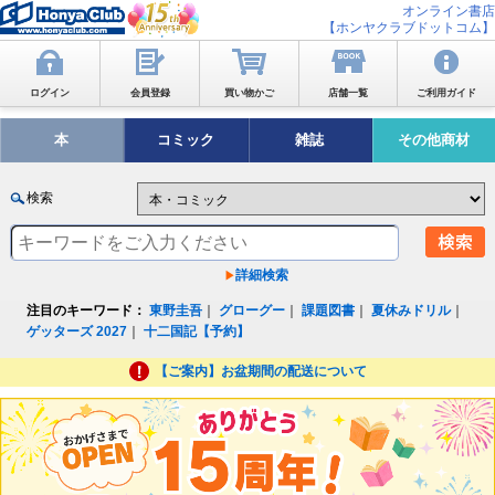
オンライン書店
【ホンヤクラブドットコム】
ログイン
会員登録
買い物かご
店舗一覧
ご利用ガイド
本
コミック
雑誌
その他商材
検索
詳細検索
注目のキーワード：
東野圭吾
｜
グローグー
｜
課題図書
｜
夏休みドリル
｜
ゲッターズ 2027
｜
十二国記【予約】
【ご案内】お盆期間の配送について