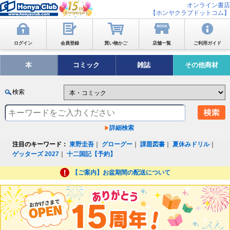
オンライン書店
【ホンヤクラブドットコム】
ログイン
会員登録
買い物かご
店舗一覧
ご利用ガイド
本
コミック
雑誌
その他商材
検索
詳細検索
注目のキーワード：
東野圭吾
｜
グローグー
｜
課題図書
｜
夏休みドリル
｜
ゲッターズ 2027
｜
十二国記【予約】
【ご案内】お盆期間の配送について