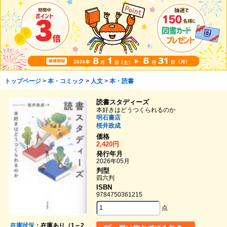
トップページ
>
本・コミック
>
人文
>
本・読書
読書スタディーズ
本好きはどうつくられるのか
明石書店
桜井政成
価格
2,420円
発行年月
2026年05月
判型
四六判
ISBN
9784750361215
点
在庫状況
：在庫あり（1～2