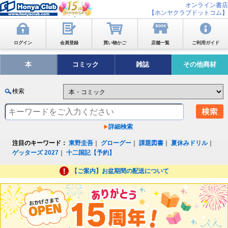
オンライン書店
【ホンヤクラブドットコム】
ログイン
会員登録
買い物かご
店舗一覧
ご利用ガイド
本
コミック
雑誌
その他商材
検索
詳細検索
注目のキーワード：
東野圭吾
｜
グローグー
｜
課題図書
｜
夏休みドリル
｜
ゲッターズ 2027
｜
十二国記【予約】
【ご案内】お盆期間の配送について