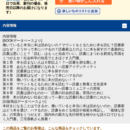
日で出荷、新刊の場合、発
売日以降のお届けになりま
す）
内容情報
内容情報
[BOOKデータベースより]
働いていると本当に本は読めないの？マウントをとるために本を読む？読書家
はなぜ・どうやって本にハマるの？読書家はどのように本を探すの？逃避的な
読書は悪いこと？「読む」はもっと自由でいい。読書にまつわる窮屈な常識を
くつがえせ！社会科学の知見でときほぐす入門書。
第１章 本を読まない人は６割以上！？―読書を測る難しさ
第２章 あなたも読書家になれる！―読書アイデンティティ
第３章 読書家はどのように本を探すのか
第４章 読書家はなぜ・どうやって本にハマるのか
第５章 働いていると本当に本が読めない！？
第６章 マウントをとるために本を読む？―読書と教養と文化資本
第７章 何を読むかより誰と読むか―読書コミュニティの意味
第８章 読書は誰のものか―「読書の社会的正義」実現のために
終章 本が読めない社会に抗って―新たな読書行為と読書のこれから
[日販商品データベースより]
本好きになることはできるか。働いていると本当に本は読めないのか。読書家
はどう本を選び、ハマるのか。読書をめぐる俗説や規範を検証し、「孤独な営
み」の常識をくつがえす。国内外の膨大な先行研究を軽やかな語り口でひもと
く入門書。三宅香帆さん推薦！
この商品をご覧のお客様は、こんな商品もチェックしています。