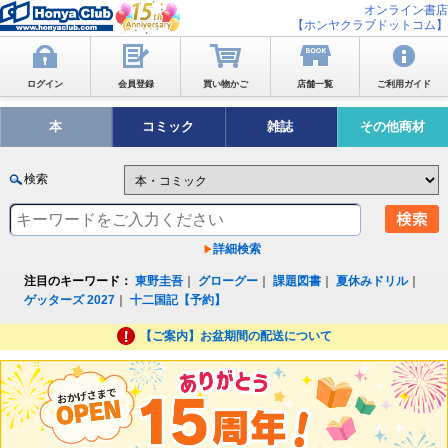
オンライン書店
【ホンヤクラブドットコム】
ログイン
会員登録
買い物かご
店舗一覧
ご利用ガイド
本
コミック
雑誌
その他商材
検索
詳細検索
注目のキーワード：
東野圭吾
｜
グローグー
｜
課題図書
｜
夏休みドリル
｜
ゲッターズ 2027
｜
十二国記【予約】
【ご案内】お盆期間の配送について