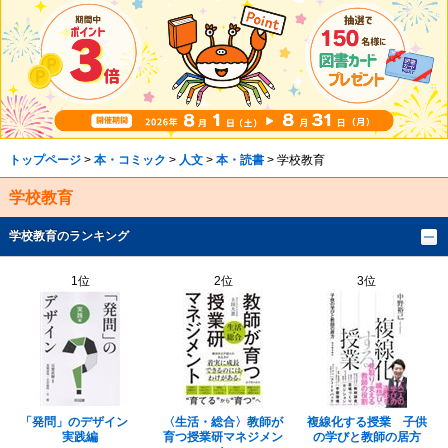
トップページ
>
本・コミック
>
人文
>
本・読書
> 学校教育
学校教育
学校教育のランキング
1位
2位
3位
「発問」のデザイン
〈生活・総合〉教師が
複線化する授業 子供
実践編
育つ授業研マネジメン
の学びと教師の居方