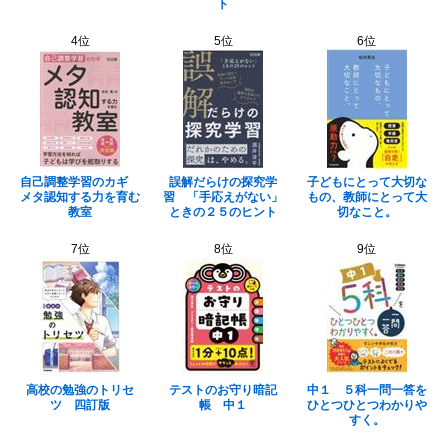
ト
4位
5位
6位
自己調整学習のカギ
誤解だらけの探究学
子どもにとって大切な
メタ認知する力を育む
習 「手応えがない」
もの、教師にとって大
教室
ときの２５のヒント
切なこと。
7位
8位
9位
高校の勉強のトリセ
テストのお守り暗記
中１ ５科一問一答を
ツ 四訂版
帳 中１
ひとつひとつわかりや
すく。