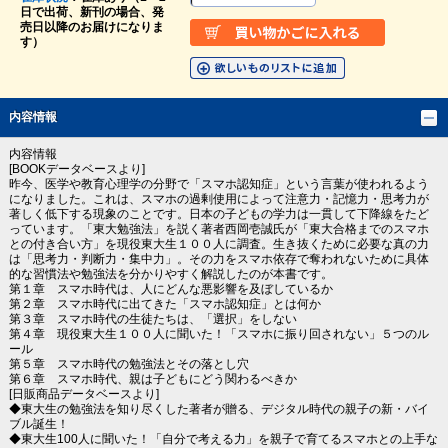
日で出荷、新刊の場合、発
売日以降のお届けになりま
す）
内容情報
内容情報
[BOOKデータベースより]
昨今、医学や教育心理学の分野で「スマホ認知症」という言葉が使われるよう
になりました。これは、スマホの過剰使用によって注意力・記憶力・思考力が
著しく低下する現象のことです。日本の子どもの学力は一貫して下降線をたど
っています。「東大勉強法」を説く著者西岡壱誠氏が「東大合格までのスマホ
との付き合い方」を現役東大生１００人に調査。生き抜くために必要な真の力
は「思考力・判断力・集中力」。その力をスマホ依存で奪われないために具体
的な習慣法や勉強法を分かりやすく解説したのが本書です。
第１章 スマホ時代は、人にどんな悪影響を及ぼしているか
第２章 スマホ時代に出てきた「スマホ認知症」とは何か
第３章 スマホ時代の生徒たちは、「選択」をしない
第４章 現役東大生１００人に聞いた！「スマホに振り回されない」５つのル
ール
第５章 スマホ時代の勉強法とその落とし穴
第６章 スマホ時代、親は子どもにどう関わるべきか
[日販商品データベースより]
◆東大生の勉強法を知り尽くした著者が贈る、デジタル時代の親子の新・バイ
ブル誕生！
◆東大生100人に聞いた！「自分で考える力」を親子で育てるスマホとの上手な