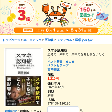
トップページ
>
本・コミック
>
医学書
>
メディカル
>
医学よみもの
スマホ認知症
思考力・判断力・集中力を奪われないため
に
ベスト新書 ６１９
ベストセラーズ
西岡壱誠
価格
1,210円
発行年月
2025年12月
判型
新書
ISBN
9784584126196
点
在庫状況
：在庫あり（1～2