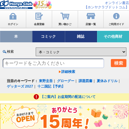
オンライン書店
【ホンヤクラブドットコム】
ログイン
会員登録
買い物かご
店舗一覧
ご利用ガイド
本
コミック
雑誌
その他商材
検索
詳細検索
注目のキーワード：
東野圭吾
｜
グローグー
｜
課題図書
｜
夏休みドリル
｜
ゲッターズ 2027
｜
十二国記【予約】
【ご案内】お盆期間の配送について