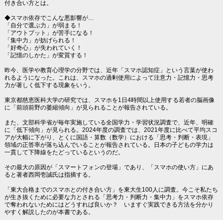
付き合い方とは。
◆スマホ依存でこんな悪影響が…
「自分で選ぶ力」が弱まる！
「アウトプット」が苦手になる！
「集中力」が妨げられる！
「好奇心」が失われていく！
「記憶のしかた」が変質する！
昨今、医学や教育心理学の分野では、近年「スマホ認知症」という言葉が使わ
れるようになった。これは、スマホの過剰使用によって注意力・記憶力・思考
力が著しく低下する現象をいう。
東京都慈恵医科大学の研究では、スマホを1日4時間以上使用する若者の脳画像
に「前頭前野の萎縮傾向」が見られることが報告されている。
また、文部科学省が毎年実施している全国学力・学習状況調査で、近年、明確
に「低下傾向」が見られる。2024年度の調査では、2021年度に比べて平均スコ
アが大幅に下がり、とくに国語・算数（数学）における「思考・判断・表現」
領域の正答率が落ち込んでいることが報告されている。日本の子どもの学力は
一貫して下降線をたどっているというのだ。
その最大の原因が「スマートフォンの登場」であり、「スマホの使い方」にあ
ると著者西岡壱誠氏は指摘する。
「東大合格までのスマホとの付き合い方」を東大生100人に調査。今こそ私たち
が生き抜くために必要な力とされる「思考力・判断力・集中力」をスマホ依存
で奪われないためにはどうすれば良いか？ いますぐ実践できる方法を分かり
やすく解説したのが本書である。