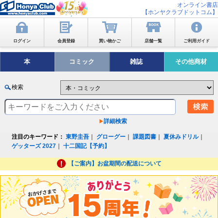
オンライン書店
【ホンヤクラブドットコム】
ログイン
会員登録
買い物かご
店舗一覧
ご利用ガイド
本
コミック
雑誌
その他商材
検索
詳細検索
注目のキーワード：
東野圭吾
｜
グローグー
｜
課題図書
｜
夏休みドリル
｜
ゲッターズ 2027
｜
十二国記【予約】
【ご案内】お盆期間の配送について