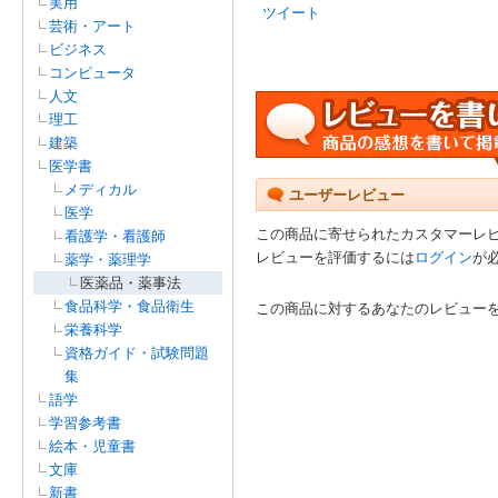
実用
ツイート
芸術・アート
ビジネス
コンピュータ
人文
理工
建築
医学書
メディカル
ユーザーレビュー
医学
この商品に寄せられたカスタマーレ
看護学・看護師
レビューを評価するには
ログイン
が
薬学・薬理学
医薬品・薬事法
食品科学・食品衛生
この商品に対するあなたのレビュー
栄養科学
資格ガイド・試験問題
集
語学
学習参考書
絵本・児童書
文庫
新書