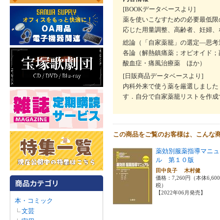
[BOOKデータベースより]
薬を使いこなすための必要最低限
応じた用量調整、高齢者、妊婦、
総論（「自家薬籠」の選定―思考
各論（解熱鎮痛薬；オピオイド；
酸血症・痛風治療薬 ほか）
[日販商品データベースより]
内科外来で使う薬を厳選しました
す．自分で自家薬籠リストを作成
この商品をご覧のお客様は、こんな
薬効別服薬指導マニュ
ル 第１０版
田中良子 木村健
価格：7,260円（本体6,60
税）
【2022年06月発売】
本・コミック
文芸