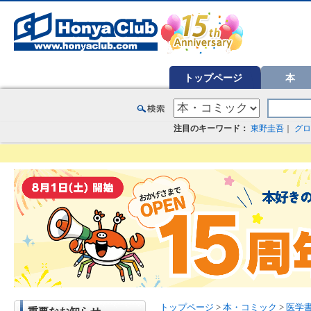
オンライン書店【ホンヤクラブ】はお好きな本屋での受け取りで送料無料！新刊予約・通販も。本（書籍）、雑誌、漫
トップページ
本
注目のキーワード：
東野圭吾
｜
グロ
トップページ
>
本・コミック
>
医学