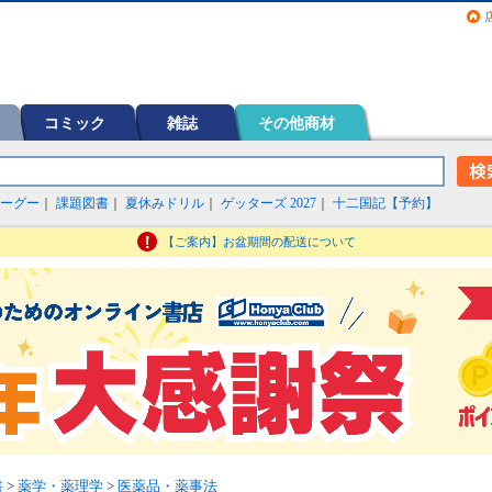
画（コミック）など在庫も充実
コミック
雑誌
その他商材
ーグー
｜
課題図書
｜
夏休みドリル
｜
ゲッターズ 2027
｜
十二国記【予約】
【ご案内】お盆期間の配送について
書
>
薬学・薬理学
>
医薬品・薬事法