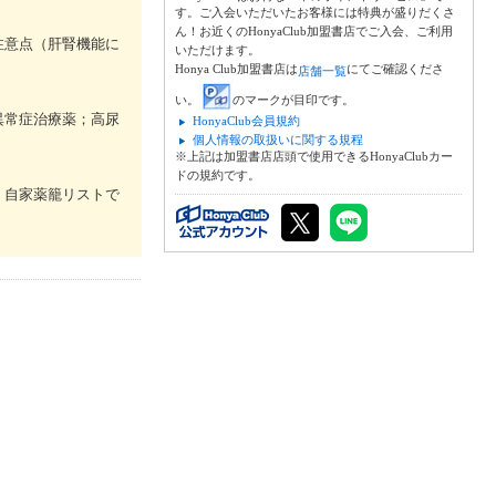
す。ご入会いただいたお客様には特典が盛りだくさ
ん！お近くのHonyaClub加盟書店でご入会、ご利用
注意点（肝腎機能に
いただけます。
Honya Club加盟書店は
にてご確認くださ
店舗一覧
い。
のマークが目印です。
異常症治療薬；高尿
HonyaClub会員規約
個人情報の取扱いに関する規程
※上記は加盟書店店頭で使用できるHonyaClubカー
ドの規約です。
，自家薬籠リストで