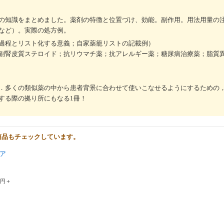
の知識をまとめました。薬剤の特徴と位置づけ、効能。副作用。用法用量の
など）。実際の処方例。
過程とリスト化する意義；自家薬籠リストの記載例）
副腎皮質ステロイド；抗リウマチ薬；抗アレルギー薬；糖尿病治療薬；脂質
．多くの類似薬の中から患者背景に合わせて使いこなせるようにするための
する際の拠り所にもなる1冊！
商品もチェックしています。
ア
0円＋