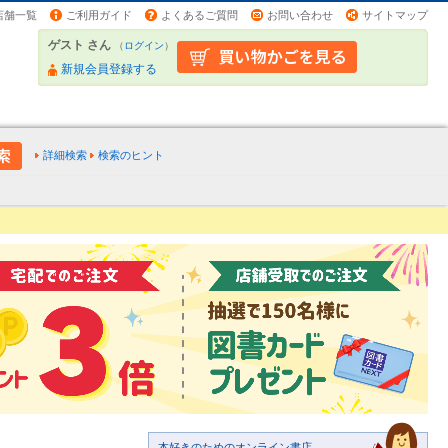
店舗一覧
ご利用ガイド
よくあるご質問
お問い合わせ
サイトマップ
ゲスト さん
（
ログイン
）
新規会員登録する
詳細検索
検索のヒント
本好きのためのオンライン書店