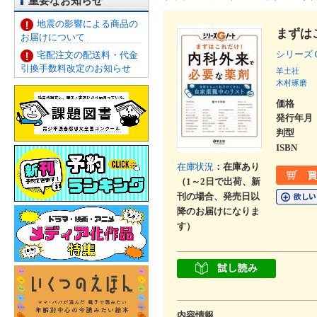
重要なお知らせ
地震の影響による商品の
まずは
お届けについて
シリー
宅配注文の配送料・代金
引換手数料改定のお知らせ
羊土社
木村琢磨
価格
発行年月
判型
ISBN
在庫状況
：在庫あり
（1～2日で出荷、新
刊の場合、発売日以
降のお届けになりま
す）
内容情報