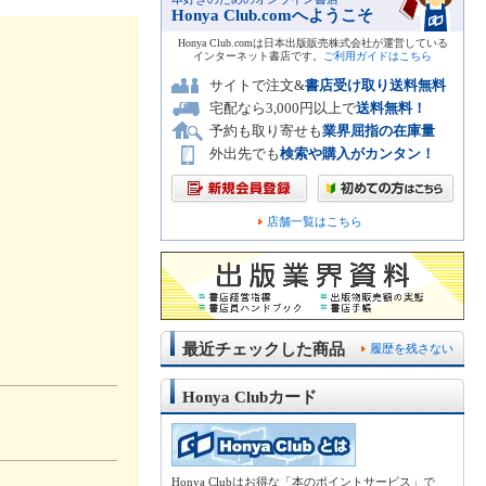
Honya Club.comへようこそ
Honya Club.comは日本出版販売株式会社が運営している
インターネット書店です。
ご利用ガイドはこちら
サイトで注文&
書店受け取り送料無料
宅配なら3,000円以上で
送料無料！
予約も取り寄せも
業界屈指の在庫量
外出先でも
検索や購入がカンタン！
店舗一覧はこちら
最近チェックした商品
履歴を残さない
Honya Clubカード
Honya Clubはお得な「本のポイントサービス」で