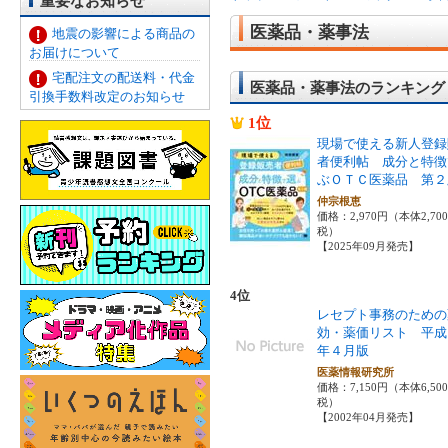
重要なお知らせ
医薬品・薬事法
地震の影響による商品の
お届けについて
宅配注文の配送料・代金
医薬品・薬事法のランキング
引換手数料改定のお知らせ
1位
現場で使える新人登録
者便利帖 成分と特徴
ぶＯＴＣ医薬品 第２
仲宗根恵
価格：2,970円（本体2,70
税）
【2025年09月発売】
4位
レセプト事務のための
効・薬価リスト 平成
年４月版
医薬情報研究所
価格：7,150円（本体6,50
税）
【2002年04月発売】