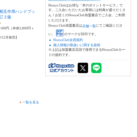
Honya Clubはお得な「本のポイントサービス」で
す。ご入会いただいたお客様には特典が盛りだくさ
相互作用ハンドブッ
ん！お近くのHonyaClub加盟書店でご入会、ご利用
訂２版
いただけます。
子
Honya Club加盟書店は
にてご確認くださ
店舗一覧
180円（本体3,800円＋
い。
のマークが目印です。
2年12月発売】
HonyaClub会員規約
個人情報の取扱いに関する規程
※上記は加盟書店店頭で使用できるHonyaClubカー
ドの規約です。
一覧を見る