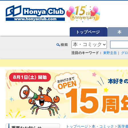
オンライン書店【ホンヤクラブ】はお好きな本屋での受け取りで送料無料！新刊予約・通販も。本（書籍）、雑誌、漫
トップページ
本
注目のキーワード：
東野圭吾
｜
グロ
トップページ
>
本・コミック
>
医学