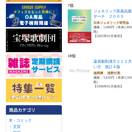
7位
ジェネリック医薬品最
サーチ ２００５
日本ジェネリック研究
価格：3,080円（本体2,80
税）
【2005年03月発売】
10位
薬局製剤漢方２１２方
い方 改訂４版
埴岡博 滝野行亮
価格：3,850円（本体3,50
税）
【1998年05月発売】
本・コミック
文芸