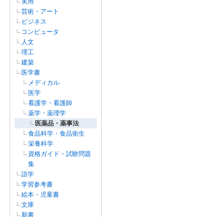
実用
芸術・アート
ビジネス
コンピュータ
人文
理工
建築
医学書
メディカル
医学
看護学・看護師
薬学・薬理学
医薬品・薬事法
食品科学・食品衛生
栄養科学
資格ガイド・試験問題
集
語学
学習参考書
絵本・児童書
文庫
新書