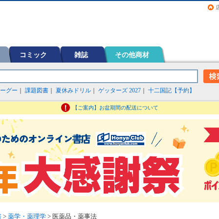
画（コミック）など在庫も充実
コミック
雑誌
その他商材
ーグー
｜
課題図書
｜
夏休みドリル
｜
ゲッターズ 2027
｜
十二国記【予約】
【ご案内】お盆期間の配送について
書
>
薬学・薬理学
> 医薬品・薬事法