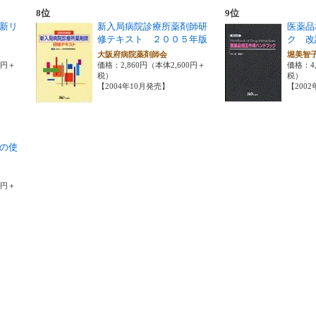
8位
9位
新リ
新入局病院診療所薬剤師研
医薬品
修テキスト ２００５年版
ク 改
会
大阪府病院薬剤師会
堀美智
0円＋
価格：2,860円（本体2,600円＋
価格：4,
税）
税）
【2004年10月発売】
【200
の使
0円＋