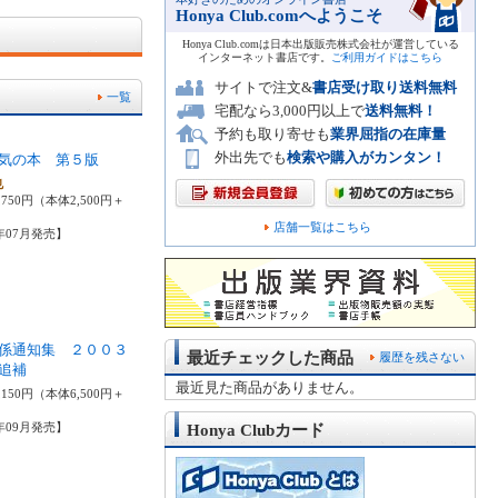
Honya Club.comへようこそ
Honya Club.comは日本出版販売株式会社が運営している
インターネット書店です。
ご利用ガイドはこちら
サイトで注文&
書店受け取り送料無料
一覧
宅配なら3,000円以上で
送料無料！
予約も取り寄せも
業界屈指の在庫量
外出先でも
検索や購入がカンタン！
気の本 第５版
也
750円（本体2,500円＋
店舗一覧はこちら
2年07月発売】
係通知集 ２００３
最近チェックした商品
履歴を残さない
追補
最近見た商品がありません。
150円（本体6,500円＋
3年09月発売】
Honya Clubカード