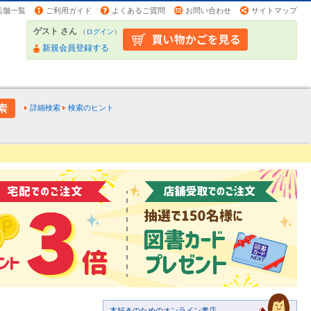
店舗一覧
ご利用ガイド
よくあるご質問
お問い合わせ
サイトマップ
ゲスト さん
（
ログイン
）
新規会員登録する
詳細検索
検索のヒント
本好きのためのオンライン書店