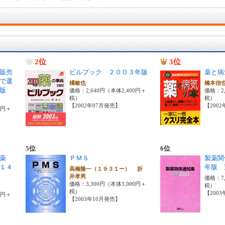
2位
3位
販売
ピルブック ２００３年版
薬と病
で選
橘敏也
橋本信
版
価格：2,640円（本体2,400円＋
価格：2,
税）
税）
【2002年07月発売】
【200
0円＋
5位
6位
薬
ＰＭＳ
製薬関
１４
年版 
高橋隆一（１９３１ー） 折
井孝男
価格：7,
価格：3,300円（本体3,000円＋
税）
税）
【200
0円＋
【2003年10月発売】