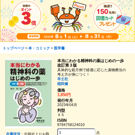
トップページ
>
本・コミック
>
医学書
本当にわかる精神科の薬はじめの一歩
改訂第３版
具体的な処方例で経過に応じた薬物療法の
考え方が身につく！
羊土社
稲田健
価格
3,850円
発行年月
2023年04月
判型
Ａ５
ISBN
9784758124010
点
在庫状況
：出版社よりお取