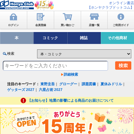
オンライン書店
【ホンヤクラブドットコム】
ログイン
会員登録
買い物かご
店舗一覧
ご利用ガイド
本
コミック
雑誌
その他商材
検索
詳細検索
注目のキーワード：
東野圭吾
｜
グローグー
｜
課題図書
｜
夏休みドリル
｜
ゲッターズ 2027
｜
六星占術 2027
【お知らせ】地震の影響による商品のお届けについて