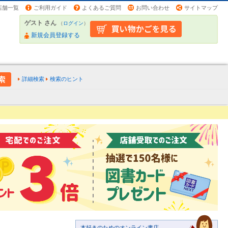
店舗一覧
ご利用ガイド
よくあるご質問
お問い合わせ
サイトマップ
ゲスト さん
（
ログイン
）
新規会員登録する
詳細検索
検索のヒント
本好きのためのオンライン書店