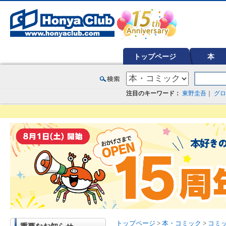
オンライン書店【ホンヤクラブ】はお好きな本屋での受け取りで送料無料！新刊予約・通販も。本（書籍）、雑誌、漫
トップページ
本
注目のキーワード：
東野圭吾
｜
グロ
トップページ
>
本・コミック
>
コミ