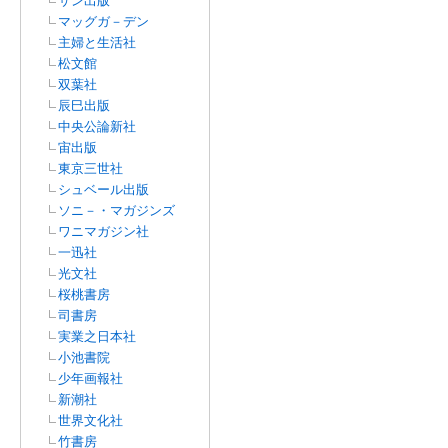
サン出版
マッグガ－デン
主婦と生活社
松文館
双葉社
辰巳出版
中央公論新社
宙出版
東京三世社
シュベール出版
ソニ－・マガジンズ
ワニマガジン社
一迅社
光文社
桜桃書房
司書房
実業之日本社
小池書院
少年画報社
新潮社
世界文化社
竹書房