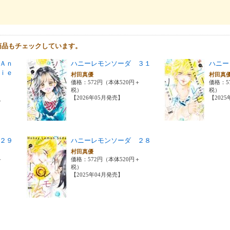
商品もチェックしています。
Ａｎ
ハニーレモンソーダ ３１
ハニー
ｉｅ
村田真優
村田真
価格：572円（本体520円＋
価格：5
税）
税）
【2026年05月発売】
【202
＋
２９
ハニーレモンソーダ ２８
村田真優
＋
価格：572円（本体520円＋
税）
【2025年04月発売】