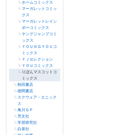
ホームコミックス
マーガレットコミッ
クス
マーガレットレイン
ボーコミックス
ヤングジャンプコミ
ックス
ＹＯＵＮＧＹＯＵコ
ミックス
ＹＪセレクション
ＹＯＵコミックス
りぼんマスコットコ
ミックス
秋田書店
徳間書店
スクウェア・エニック
ス
角川ＧＰ
芳文社
学習研究社
白泉社