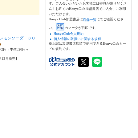
す。ご入会いただいたお客様には特典が盛りだくさ
ん！お近くのHonyaClub加盟書店でご入会、ご利用
いただけます。
Honya Club加盟書店は
にてご確認くださ
店舗一覧
い。
のマークが目印です。
HonyaClub会員規約
レモンソーダ ３０
個人情報の取扱いに関する規程
※上記は加盟書店店頭で使用できるHonyaClubカー
優
ドの規約です。
72円（本体520円＋
5年12月発売】