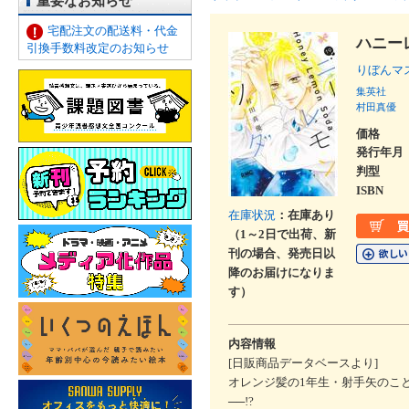
重要なお知らせ
宅配注文の配送料・代金
ハニー
引換手数料改定のお知らせ
りぼんマ
集英社
村田真優
価格
発行年月
判型
ISBN
在庫状況
：在庫あり
（1～2日で出荷、新
刊の場合、発売日以
降のお届けになりま
す）
内容情報
[日販商品データベースより]
オレンジ髪の1年生・射手矢のこ
──!?