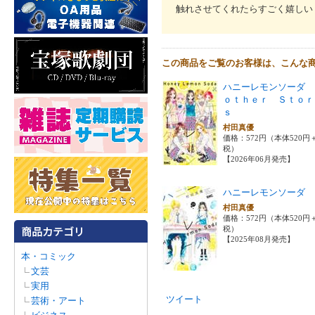
触れさせてくれたらすごく嬉しい
この商品をご覧のお客様は、こんな
ハニーレモンソーダ 
ｏｔｈｅｒ Ｓｔｏｒ
ｓ
村田真優
価格：572円（本体520円
税）
【2026年06月発売】
ハニーレモンソーダ 
村田真優
価格：572円（本体520円
税）
【2025年08月発売】
本・コミック
文芸
実用
ツイート
芸術・アート