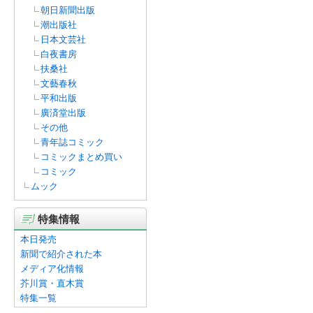
朝日新聞出版
潮出版社
日本文芸社
白夜書房
扶桑社
文藝春秋
平和出版
廣済堂出版
その他
青年誌コミック
コミックまとめ買い
コミック
ムック
特集情報
本日発売
新聞で紹介された本
メディア化情報
芥川賞・直木賞
特集一覧