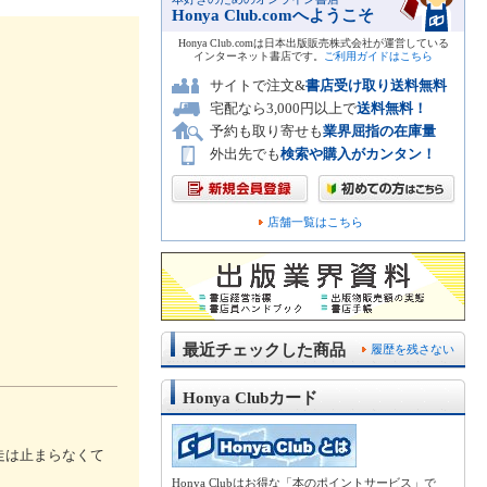
Honya Club.comへようこそ
Honya Club.comは日本出版販売株式会社が運営している
インターネット書店です。
ご利用ガイドはこちら
サイトで注文&
書店受け取り送料無料
宅配なら3,000円以上で
送料無料！
予約も取り寄せも
業界屈指の在庫量
外出先でも
検索や購入がカンタン！
店舗一覧はこちら
最近チェックした商品
履歴を残さない
Honya Clubカード
走は止まらなくて
Honya Clubはお得な「本のポイントサービス」で