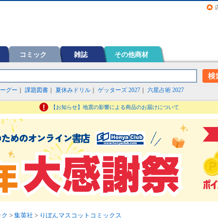
画（コミック）など在庫も充実
コミック
雑誌
その他商材
ーグー
｜
課題図書
｜
夏休みドリル
｜
ゲッターズ 2027
｜
六星占術 2027
【お知らせ】地震の影響による商品のお届けについて
ック
>
集英社
>
りぼんマスコットコミックス