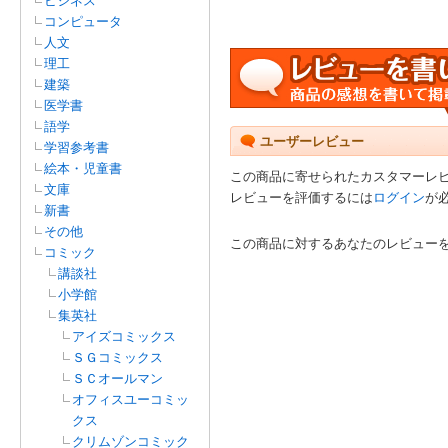
ビジネス
コンピュータ
人文
理工
建築
医学書
語学
ユーザーレビュー
学習参考書
絵本・児童書
この商品に寄せられたカスタマーレ
文庫
レビューを評価するには
ログイン
が
新書
その他
この商品に対するあなたのレビュー
コミック
講談社
小学館
集英社
アイズコミックス
ＳＧコミックス
ＳＣオールマン
オフィスユーコミッ
クス
クリムゾンコミック