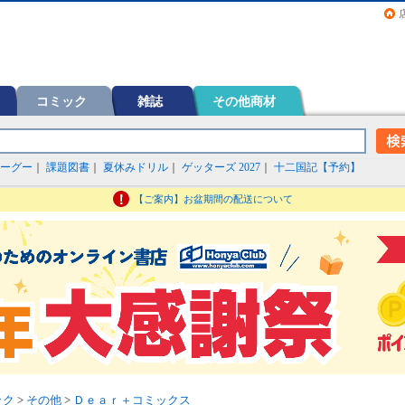
画（コミック）など在庫も充実
コミック
雑誌
その他商材
ーグー
｜
課題図書
｜
夏休みドリル
｜
ゲッターズ 2027
｜
十二国記【予約】
【ご案内】お盆期間の配送について
ック
>
その他
>
Ｄｅａｒ＋コミックス