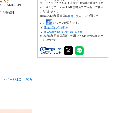
つたなか
す。ご入会いただいたお客様には特典が盛りだくさ
37円（本体670円＋
ん！お近くのHonyaClub加盟書店でご入会、ご利用
いただけます。
6年12月発売】
Honya Club加盟書店は
にてご確認くださ
店舗一覧
い。
のマークが目印です。
HonyaClub会員規約
個人情報の取扱いに関する規程
※上記は加盟書店店頭で使用できるHonyaClubカー
ドの規約です。
ページ上部へ戻る