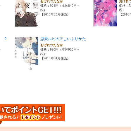
おげれつたなか
おげれ
＋
価格：924円（本体840円＋
価格：7
税）
税）
【2015年03月発売】
【201
 ２
恋愛ルビの正しいふりかた
おげれつたなか
＋
価格：990円（本体900円＋
税）
【2015年04月発売】