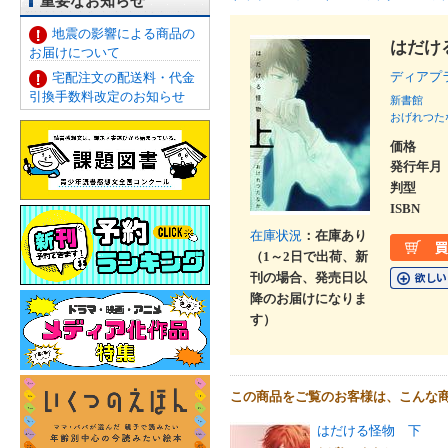
重要なお知らせ
地震の影響による商品の
はだけ
お届けについて
ディアプ
宅配注文の配送料・代金
引換手数料改定のお知らせ
新書館
おげれつた
価格
発行年月
判型
ISBN
在庫状況
：在庫あり
（1～2日で出荷、新
刊の場合、発売日以
降のお届けになりま
す）
この商品をご覧のお客様は、こんな
はだける怪物 下