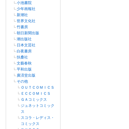
小池書院
少年画報社
新潮社
世界文化社
竹書房
朝日新聞出版
潮出版社
日本文芸社
白夜書房
扶桑社
文藝春秋
平和出版
廣済堂出版
その他
ＯＵＴＣＯＭＩＣＳ
ＥＣＣＯＭＩＣＳ
ＧＡコミックス
ジュネットコミック
ス
スコラ・レディス・
コミックス