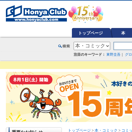
オンライン書店【ホンヤクラブ】はお好きな本屋での受け取りで送料無料！新刊予約・通販も。本（書籍）、雑誌、漫
トップページ
本
注目のキーワード：
東野圭吾
｜
グロ
トップページ
>
本・コミック
>
コミ