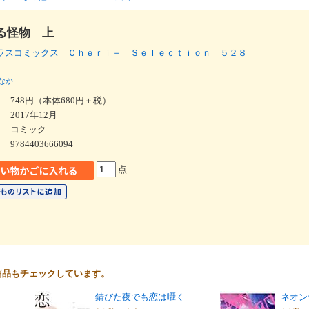
る怪物 上
ラスコミックス Ｃｈｅｒｉ＋ Ｓｅｌｅｃｔｉｏｎ ５２８
なか
748円（本体680円＋税）
2017年12月
コミック
9784403666094
点
商品もチェックしています。
錆びた夜でも恋は囁く
ネオン