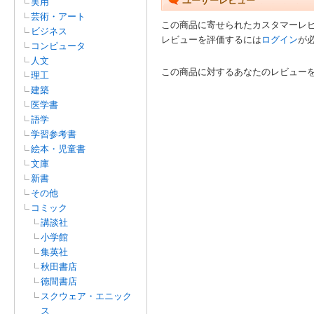
ユーザーレビュー
実用
芸術・アート
この商品に寄せられたカスタマーレ
ビジネス
レビューを評価するには
ログイン
が
コンピュータ
人文
この商品に対するあなたのレビュー
理工
建築
医学書
語学
学習参考書
絵本・児童書
文庫
新書
その他
コミック
講談社
小学館
集英社
秋田書店
徳間書店
スクウェア・エニック
ス