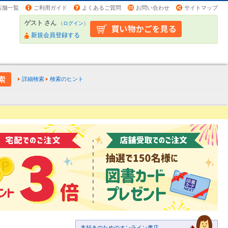
店舗一覧
ご利用ガイド
よくあるご質問
お問い合わせ
サイトマップ
ゲスト さん
（
ログイン
）
新規会員登録する
詳細検索
検索のヒント
本好きのためのオンライン書店