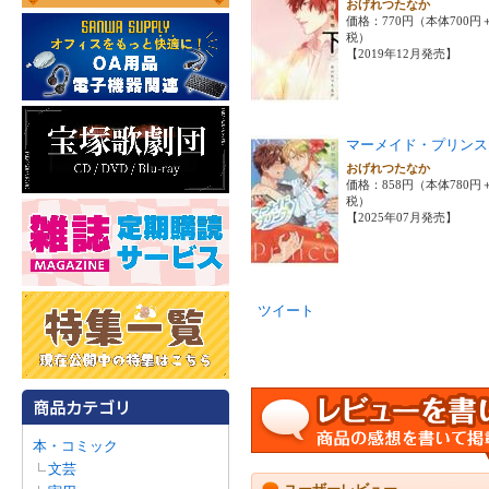
おげれつたなか
価格：770円（本体700円
税）
【2019年12月発売】
マーメイド・プリンス
おげれつたなか
価格：858円（本体780円
税）
【2025年07月発売】
ツイート
本・コミック
文芸