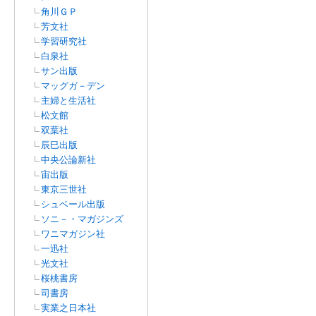
角川ＧＰ
芳文社
学習研究社
白泉社
サン出版
マッグガ－デン
主婦と生活社
松文館
双葉社
辰巳出版
中央公論新社
宙出版
東京三世社
シュベール出版
ソニ－・マガジンズ
ワニマガジン社
一迅社
光文社
桜桃書房
司書房
実業之日本社