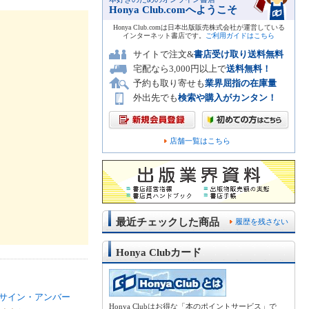
Honya Club.comへようこそ
Honya Club.comは日本出版販売株式会社が運営している
インターネット書店です。
ご利用ガイドはこちら
サイトで注文&
書店受け取り送料無料
宅配なら3,000円以上で
送料無料！
予約も取り寄せも
業界屈指の在庫量
外出先でも
検索や購入がカンタン！
店舗一覧はこちら
最近チェックした商品
履歴を残さない
Honya Clubカード
サイン・アンバー
Honya Clubはお得な「本のポイントサービス」で