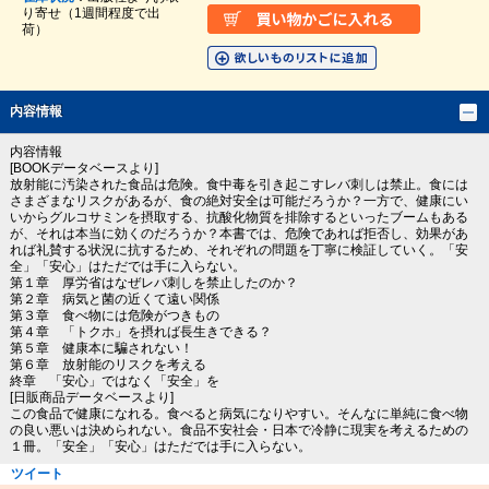
り寄せ（1週間程度で出
荷）
内容情報
内容情報
[BOOKデータベースより]
放射能に汚染された食品は危険。食中毒を引き起こすレバ刺しは禁止。食には
さまざまなリスクがあるが、食の絶対安全は可能だろうか？一方で、健康にい
いからグルコサミンを摂取する、抗酸化物質を排除するといったブームもある
が、それは本当に効くのだろうか？本書では、危険であれば拒否し、効果があ
れば礼賛する状況に抗するため、それぞれの問題を丁寧に検証していく。「安
全」「安心」はただでは手に入らない。
第１章 厚労省はなぜレバ刺しを禁止したのか？
第２章 病気と菌の近くて遠い関係
第３章 食べ物には危険がつきもの
第４章 「トクホ」を摂れば長生きできる？
第５章 健康本に騙されない！
第６章 放射能のリスクを考える
終章 「安心」ではなく「安全」を
[日販商品データベースより]
この食品で健康になれる。食べると病気になりやすい。そんなに単純に食べ物
の良い悪いは決められない。食品不安社会・日本で冷静に現実を考えるための
１冊。「安全」「安心」はただでは手に入らない。
ツイート