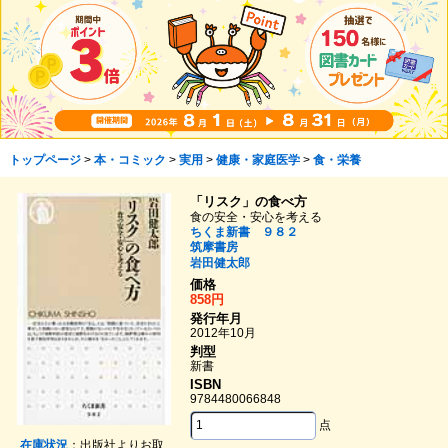
トップページ
>
本・コミック
>
実用
>
健康・家庭医学
>
食・栄養
「リスク」の食べ方
食の安全・安心を考える
ちくま新書 ９８２
筑摩書房
岩田健太郎
価格
858円
発行年月
2012年10月
判型
新書
ISBN
9784480066848
点
在庫状況
：出版社よりお取