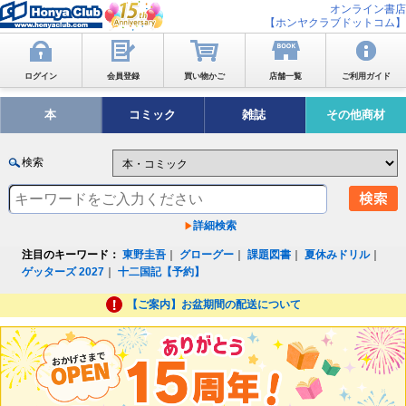
オンライン書店
【ホンヤクラブドットコム】
ログイン
会員登録
買い物かご
店舗一覧
ご利用ガイド
本
コミック
雑誌
その他商材
検索
詳細検索
注目のキーワード：
東野圭吾
｜
グローグー
｜
課題図書
｜
夏休みドリル
｜
ゲッターズ 2027
｜
十二国記【予約】
【ご案内】お盆期間の配送について