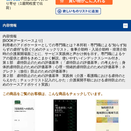
り寄せ（1週間程度で出
荷）
内容情報
内容情報
[BOOKデータベースより]
利用者のアドボケーターとしての専門職とは？本邦初・専門職による“知らず知
らずの虐待”を防ぐためのチェックリスト。食事介助時・入浴介助時・排泄介助
時の介護展開場面ごとに、サービス実践例と声かけ例を示す。専門職によるケ
アの提供と虐待をきめこまかく解説。使いやすいインデックスシール付き。
第１部 虐待防止のための評価基準（「虐待防止の評価基準」の考えかた；身
体的虐待防止のための評価基準；心理・情緒的虐待防止のための評価基準；ネ
グレクト（放任）防止のための評価基準）
第２部 虐待防止のための評価基準 実践例（介護・看護職における虐待のと
らえかた；チェックリスト記入のしかた；介護展開手順における虐待防止のた
めのケースアドボケイト実践）
この商品をご覧のお客様は、こんな商品もチェックしています。