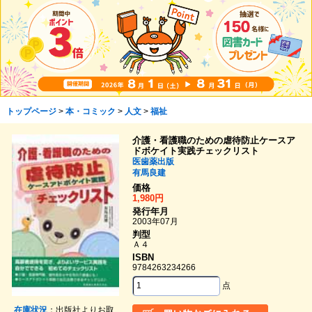
トップページ
>
本・コミック
>
人文
>
福祉
介護・看護職のための虐待防止ケースア
ドボケイト実践チェックリスト
医歯薬出版
有馬良建
価格
1,980円
発行年月
2003年07月
判型
Ａ４
ISBN
9784263234266
点
在庫状況
：出版社よりお取