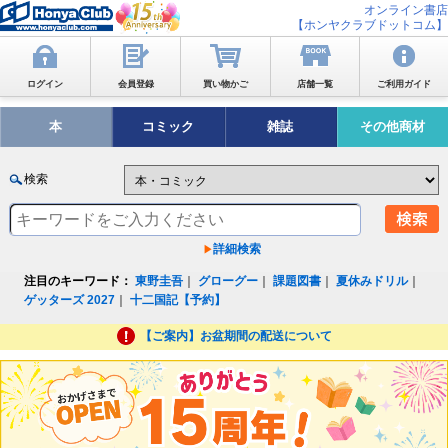
オンライン書店
【ホンヤクラブドットコム】
ログイン
会員登録
買い物かご
店舗一覧
ご利用ガイド
本
コミック
雑誌
その他商材
検索
詳細検索
注目のキーワード：
東野圭吾
｜
グローグー
｜
課題図書
｜
夏休みドリル
｜
ゲッターズ 2027
｜
十二国記【予約】
【ご案内】お盆期間の配送について