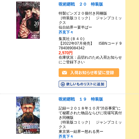
呪術廻戦 ２０ 特装版
特製ピンズ２０個付き同梱版
［特装版コミック］ ジャンプコミッ
クス
仙台結界ー宴半ばー
芥見下々
集英社 (Ｂ４０)
【2022年07月発売】 ISBNコード 9
784089084342
2,970円
在庫状況：品切れのため入荷お知らせ
にご登録下さい
呪術廻戦 １９ 特装版
記録ー２０１８年１０月“渋谷事変”に
て秘匿された物品ならびに現場写真付
き同梱版
［特装版コミック］ ジャンプコミッ
クス
東京第一結界ー怒れる男ー
芥見下々