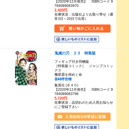
【2020年12月発売】 ISBNコード 9
784089083970
2,420円
在庫状況：出版社よりお取り寄せ（通
常3日～20日で出荷）
鬼滅の刃 ２３ 特装版
フィギュア付き同梱版
［特装版コミック］ ジャンプコミッ
クス
幾星霜を煌めく命
吾峠呼世晴
集英社 (Ｂ４０)
【2020年12月発売】 ISBNコード 9
784089083796
5,720円
在庫状況：品切れのため入荷お知らせ
にご登録下さい