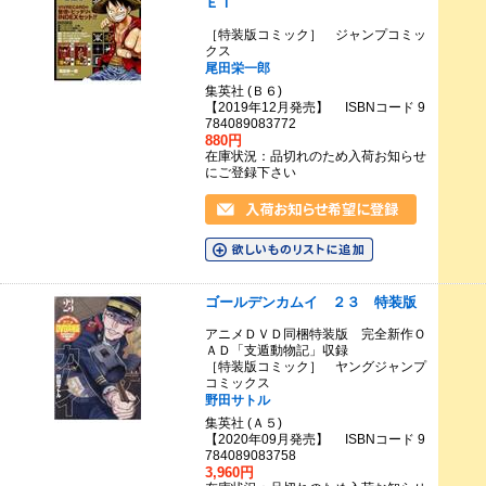
ＥＴ
［特装版コミック］ ジャンプコミッ
クス
尾田栄一郎
集英社 (Ｂ６)
【2019年12月発売】 ISBNコード 9
784089083772
880円
在庫状況：品切れのため入荷お知らせ
にご登録下さい
ゴールデンカムイ ２３ 特装版
アニメＤＶＤ同梱特装版 完全新作Ｏ
ＡＤ「支遁動物記」収録
［特装版コミック］ ヤングジャンプ
コミックス
野田サトル
集英社 (Ａ５)
【2020年09月発売】 ISBNコード 9
784089083758
3,960円