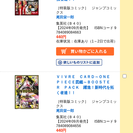
［特装版コミック］ ジャンプコミッ
クス
尾田栄一郎
集英社 (Ｂ４０)
【2024年09月発売】 ISBNコード 9
784089084663
440円
在庫状況：在庫あり（1～2日で出荷）
ＶＩＶＲＥ ＣＡＲＤ～ＯＮＥ
ＰＩＥＣＥ図鑑～ＢＯＯＳＴＥ
Ｒ ＰＡＣＫ 躍進！新時代を拓
く者達！！
［特装版コミック］ ジャンプコミッ
クス
尾田栄一郎
集英社 (Ｂ４０)
【2024年09月発売】 ISBNコード 9
784089084656
440円