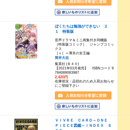
ぼくたちは勉強ができない ２
１ 特装版
音声ドラマ＆ミニ画集付き同梱版
［特装版コミック］ ジャンプコミッ
クス
［ｘ］＝薄氷の女王編
筒井大志
集英社 (Ｂ４０)
【2021年03月発売】 ISBNコード 9
784089083987
2,420円
在庫状況：品切れのため入荷お知らせ
にご登録下さい
ＶＩＶＲＥ ＣＡＲＤ～ＯＮＥ
ＰＩＥＣＥ図鑑～ＩＮＤＥＸ Ｓ