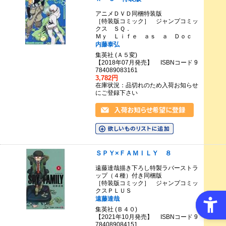
アニメＤＶＤ同梱特装版
［特装版コミック］ ジャンプコミッ
クス ＳＱ．
Ｍｙ Ｌｉｆｅ ａｓ ａ Ｄｏｃ
内藤泰弘
集英社 (Ａ５変)
【2018年07月発売】 ISBNコード 9
784089083161
3,782円
在庫状況：品切れのため入荷お知らせ
にご登録下さい
ＳＰＹ×ＦＡＭＩＬＹ ８
遠藤達哉描き下ろし特製ラバーストラ
ップ（４種）付き同梱版
［特装版コミック］ ジャンプコミッ
クスＰＬＵＳ
遠藤達哉
集英社 (Ｂ４０)
【2021年10月発売】 ISBNコード 9
784089084151