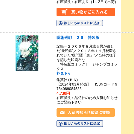
在庫状況：在庫あり（1～2日で出荷）
呪術廻戦 ２６ 特装版
記録ー２００６年８月或る男が遺し
た“天逆鉾”／２０１８年１１月秘匿さ
れていた“獄門疆「裏」”／当時の様子
を記した印刷布な
［特装版コミック］ ジャンプコミッ
クス
芥見下々
集英社 (Ｂ６)
【2024年03月発売】 ISBNコード 9
784089084588
4,730円
在庫状況：品切れのため入荷お知らせ
にご登録下さい