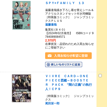
ＳＰＹ×ＦＡＭＩＬＹ １３
遠藤達哉描き下ろし着せ替えシール＆
アクリルスタンドセット付き同梱版
［特装版コミック］ ジャンプコミッ
クスＰＬＵＳ
遠藤達哉
集英社 (Ｂ４０)
【2024年02月発売】 ISBNコード 9
784089084571
2,970円
在庫状況：品切れのため入荷お知らせ
にご登録下さい
ＶＩＶＲＥ ＣＡＲＤ～ＯＮＥ
ＰＩＥＣＥ図鑑～ＢＯＯＳＴＥ
Ｒ ＰＡＣＫ “闇の正義”の執行
人！ＣＰ９
［特装版コミック］ ジャンプコミッ
クス
尾田栄一郎