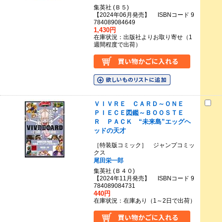
集英社 (Ｂ５)
【2024年06月発売】 ISBNコード 9
784089084649
1,430円
在庫状況：出版社よりお取り寄せ（1
週間程度で出荷）
ＶＩＶＲＥ ＣＡＲＤ～ＯＮＥ
ＰＩＥＣＥ図鑑～ＢＯＯＳＴＥ
Ｒ ＰＡＣＫ “未来島”エッグヘ
ッドの天才
［特装版コミック］ ジャンプコミッ
クス
尾田栄一郎
集英社 (Ｂ４０)
【2024年11月発売】 ISBNコード 9
784089084731
440円
在庫状況：在庫あり（1～2日で出荷）