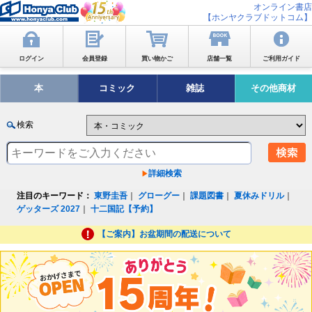
オンライン書店
【ホンヤクラブドットコム】
ログイン
会員登録
買い物かご
店舗一覧
ご利用ガイド
本
コミック
雑誌
その他商材
検索
詳細検索
注目のキーワード：
東野圭吾
｜
グローグー
｜
課題図書
｜
夏休みドリル
｜
ゲッターズ 2027
｜
十二国記【予約】
【ご案内】お盆期間の配送について