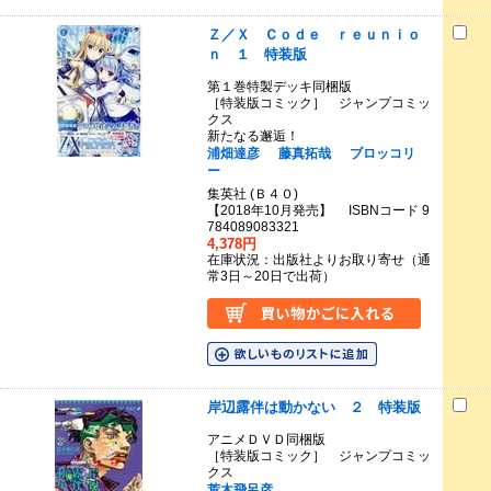
Ｚ／Ｘ Ｃｏｄｅ ｒｅｕｎｉｏ
ｎ １ 特装版
第１巻特製デッキ同梱版
［特装版コミック］ ジャンプコミッ
クス
新たなる邂逅！
浦畑達彦
藤真拓哉
ブロッコリ
ー
集英社 (Ｂ４０)
【2018年10月発売】 ISBNコード 9
784089083321
4,378円
在庫状況：出版社よりお取り寄せ（通
常3日～20日で出荷）
岸辺露伴は動かない ２ 特装版
アニメＤＶＤ同梱版
［特装版コミック］ ジャンプコミッ
クス
荒木飛呂彦