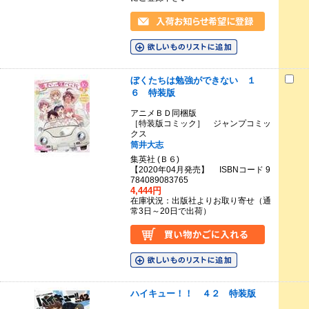
ぼくたちは勉強ができない １
６ 特装版
アニメＢＤ同梱版
［特装版コミック］ ジャンプコミッ
クス
筒井大志
集英社 (Ｂ６)
【2020年04月発売】 ISBNコード 9
784089083765
4,444円
在庫状況：出版社よりお取り寄せ（通
常3日～20日で出荷）
ハイキュー！！ ４２ 特装版