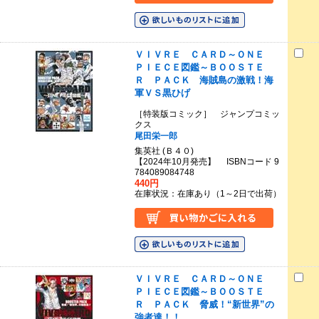
ＶＩＶＲＥ ＣＡＲＤ～ＯＮＥ
ＰＩＥＣＥ図鑑～ＢＯＯＳＴＥ
Ｒ ＰＡＣＫ 海賊島の激戦！海
軍ＶＳ黒ひげ
［特装版コミック］ ジャンプコミッ
クス
尾田栄一郎
集英社 (Ｂ４０)
【2024年10月発売】 ISBNコード 9
784089084748
440円
在庫状況：在庫あり（1～2日で出荷）
ＶＩＶＲＥ ＣＡＲＤ～ＯＮＥ
ＰＩＥＣＥ図鑑～ＢＯＯＳＴＥ
Ｒ ＰＡＣＫ 脅威！“新世界”の
強者達！！