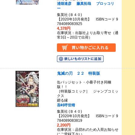
浦畑達彦
藤真拓哉
ブロッコリ
ー
集英社 (Ｂ４０)
【2020年10月発売】 ISBNコード 9
784089083925
4,378円
在庫状況：出版社よりお取り寄せ（通
常3日～20日で出荷）
鬼滅の刃 ２２ 特装版
缶バッジセット・小冊子付き同梱
版！！
［特装版コミック］ ジャンプコミッ
クス
廻る縁
吾峠呼世晴
集英社 (Ｂ４０)
【2020年10月発売】 ISBNコード 9
784089083819
2,200円
在庫状況：品切れのため入荷お知らせ
にご登録下さい