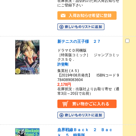
在庫状況：品切れのため入荷お知らせ
にご登録下さい
新テニスの王子様 ２７
ドラマＣＤ同梱版
［特装版コミック］ ジャンプコミッ
クスＳＱ．
許斐剛
集英社 (Ａ５)
【2019年08月発売】 ISBNコード 9
784089083604
2,178円
在庫状況：出版社よりお取り寄せ（通
常3日～20日で出荷）
血界戦線Ｂａｃｋ ２ Ｂａｃ
ｋ ５ 特装版