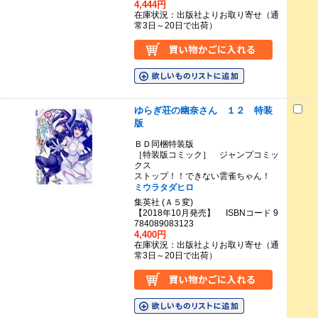
4,444円
在庫状況：出版社よりお取り寄せ（通
常3日～20日で出荷）
ゆらぎ荘の幽奈さん １２ 特装
版
ＢＤ同梱特装版
［特装版コミック］ ジャンプコミッ
クス
ストップ！！できない雲雀ちゃん！
ミウラタダヒロ
集英社 (Ａ５変)
【2018年10月発売】 ISBNコード 9
784089083123
4,400円
在庫状況：出版社よりお取り寄せ（通
常3日～20日で出荷）