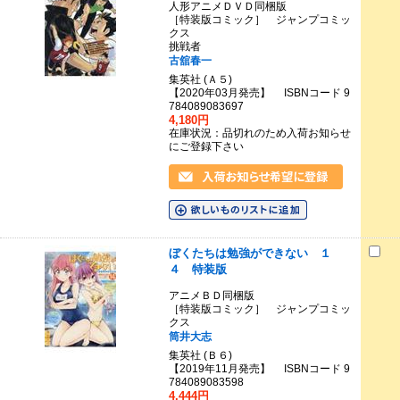
人形アニメＤＶＤ同梱版
［特装版コミック］ ジャンプコミッ
クス
挑戦者
古舘春一
集英社 (Ａ５)
【2020年03月発売】 ISBNコード 9
784089083697
4,180円
在庫状況：品切れのため入荷お知らせ
にご登録下さい
ぼくたちは勉強ができない １
４ 特装版
アニメＢＤ同梱版
［特装版コミック］ ジャンプコミッ
クス
筒井大志
集英社 (Ｂ６)
【2019年11月発売】 ISBNコード 9
784089083598
4,444円