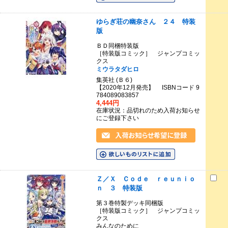
ゆらぎ荘の幽奈さん ２４ 特装
版
ＢＤ同梱特装版
［特装版コミック］ ジャンプコミッ
クス
ミウラタダヒロ
集英社 (Ｂ６)
【2020年12月発売】 ISBNコード 9
784089083857
4,444円
在庫状況：品切れのため入荷お知らせ
にご登録下さい
Ｚ／Ｘ Ｃｏｄｅ ｒｅｕｎｉｏ
ｎ ３ 特装版
第３巻特製デッキ同梱版
［特装版コミック］ ジャンプコミッ
クス
みんなのために