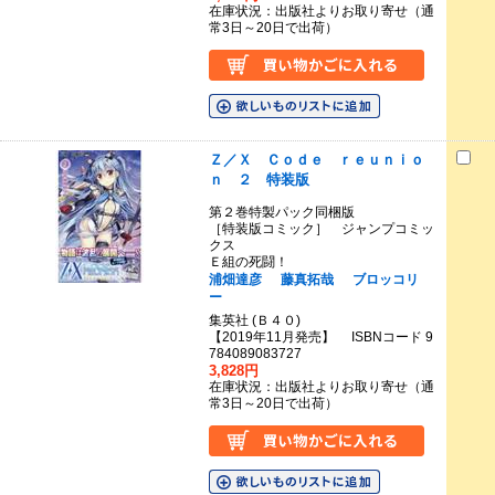
在庫状況：出版社よりお取り寄せ（通
常3日～20日で出荷）
Ｚ／Ｘ Ｃｏｄｅ ｒｅｕｎｉｏ
ｎ ２ 特装版
第２巻特製パック同梱版
［特装版コミック］ ジャンプコミッ
クス
Ｅ組の死闘！
浦畑達彦
藤真拓哉
ブロッコリ
ー
集英社 (Ｂ４０)
【2019年11月発売】 ISBNコード 9
784089083727
3,828円
在庫状況：出版社よりお取り寄せ（通
常3日～20日で出荷）