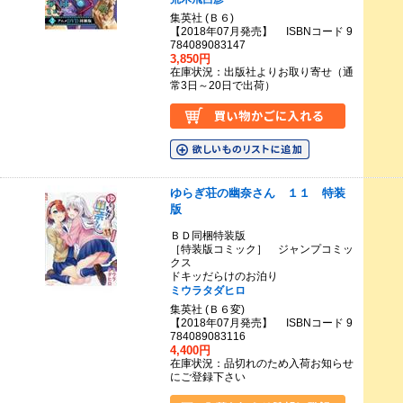
集英社 (Ｂ６)
【2018年07月発売】 ISBNコード 9
784089083147
3,850円
在庫状況：出版社よりお取り寄せ（通
常3日～20日で出荷）
ゆらぎ荘の幽奈さん １１ 特装
版
ＢＤ同梱特装版
［特装版コミック］ ジャンプコミッ
クス
ドキッだらけのお泊り
ミウラタダヒロ
集英社 (Ｂ６変)
【2018年07月発売】 ISBNコード 9
784089083116
4,400円
在庫状況：品切れのため入荷お知らせ
にご登録下さい