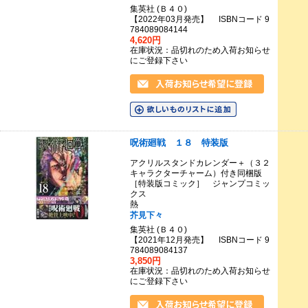
集英社 (Ｂ４０)
【2022年03月発売】 ISBNコード 9
784089084144
4,620円
在庫状況：品切れのため入荷お知らせ
にご登録下さい
呪術廻戦 １８ 特装版
アクリルスタンドカレンダー＋（３２
キャラクターチャーム）付き同梱版
［特装版コミック］ ジャンプコミッ
クス
熱
芥見下々
集英社 (Ｂ４０)
【2021年12月発売】 ISBNコード 9
784089084137
3,850円
在庫状況：品切れのため入荷お知らせ
にご登録下さい