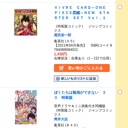
ＶＩＶＲＥ ＣＡＲＤ～ＯＮＥ
ＰＩＥＣＥ図鑑～ＮＥＷ ＳＴＡ
ＲＴＥＲ ＳＥＴ Ｖｏｌ．１
［特装版コミック］ ジャンプコミッ
クス
尾田栄一郎
集英社 (Ａ５)
【2021年04月発売】 ISBNコード 9
784089084021
1,430円
在庫状況：在庫あり（1～2日で出荷）
ぼくたちは勉強ができない ２
０ 特装版
音声ドラマ＆ミニ画集付き同梱版
［特装版コミック］ ジャンプコミッ
クス
筒井大志
集英社 (Ｂ４０)