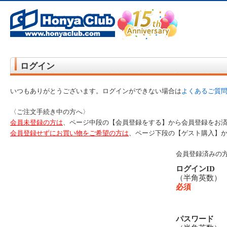
オンライン書店【ホンヤクラブ】はお好きな本屋での受け取りで送料無料！新刊予約・通販も。本（書籍）、雑誌、漫
ログイン
いつもありがとうございます。ログインができない場合は
よくあるご質
〈ご注文手続き中の方へ〉
会員未登録の方は
、ページ中段の【会員登録をする】から会員登録をお
会員登録せずにお買い物をご希望の方は
、ページ下段の【ゲスト購入】
会員登録済みの
ログインID
（半角英数
必須
パスワード