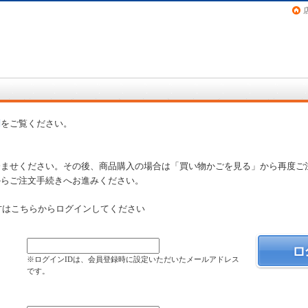
画（コミック）など在庫も充実
問
をご覧ください。
済ませください。その後、商品購入の場合は「買い物かごを見る」から再度ご
からご注文手続きへお進みください。
方はこちらからログインしてください
）
※ログインIDは、会員登録時に設定いただいたメールアドレス
です。