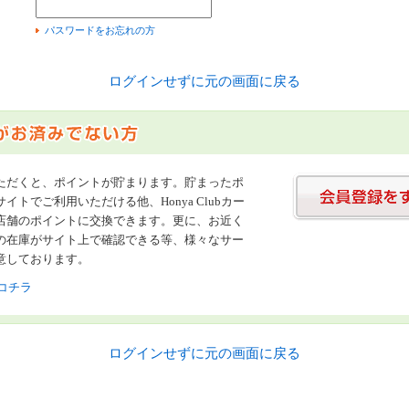
）
パスワードをお忘れの方
ログインせずに元の画面に戻る
ただくと、ポイントが貯まります。貯まったポ
イトでご利用いただける他、Honya Clubカー
店舗のポイントに交換できます。更に、お近く
の在庫がサイト上で確認できる等、様々なサー
意しております。
コチラ
ログインせずに元の画面に戻る
書店【ホンヤクラブ】はお好きな本屋での受け取りで送料無料！新刊予約・通販も。本（書籍）、雑誌、漫画（コミック）な